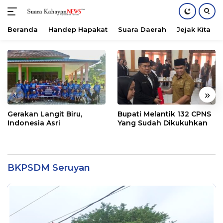
Beranda
Handep Hapakat
Suara Daerah
Jejak Kita
Langsung
ke
konten
«
»
Gerakan Langit Biru,
Bupati Melantik 132 CPNS
Indonesia Asri
Yang Sudah Dikukuhkan
BKPSDM Seruyan