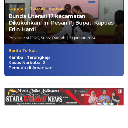
Laporan : Rasikin - Kapuas
Bunda Literasi 17 kecamatan
Dikukuhkan, Ini Pesan Pj Bupati Kapuas
Erlin Hardi
Provinsi KALTENG
,
Suara Daerah
|
23 Januari 2024
Berita Terkait
Kembali Terungkap
Kasus Narkoba, 2
Pemuda di Amankan