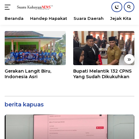
Beranda
Handep Hapakat
Suara Daerah
Jejak Kita
Langsung
ke
konten
«
»
Gerakan Langit Biru,
Bupati Melantik 132 CPNS
Indonesia Asri
Yang Sudah Dikukuhkan
berita kapuas