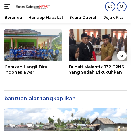
Beranda
Handep Hapakat
Suara Daerah
Jejak Kita
Langsung
ke
konten
«
»
Gerakan Langit Biru,
Bupati Melantik 132 CPNS
Indonesia Asri
Yang Sudah Dikukuhkan
bantuan alat tangkap ikan