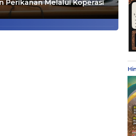
 Perikanan Melalui Koperasi
Hi