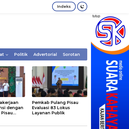
Indeks
tutup
at
Politik
Advertorial
Sorotan
akerjaan
Pemkab Pulang Pisau
nsi dengan
Evaluasi 83 Lokus
 Pisau
Layanan Publik
rtaan
tem Desa,
Rentan