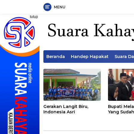
MENU
Langsung
tutup
ke
konten
Beranda
Handep Hapakat
Suara D
Gerakan Langit Biru,
Bupati Mela
Indonesia Asri
Yang Sudah