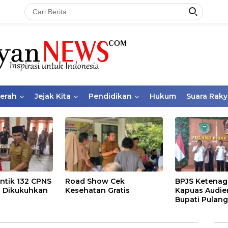
aerah
Jejak Kita
Pendidikan
Hukum
Suara Raky
ntik 132 CPNS
Road Show Cek
BPJS Ketenag
 Dikukuhkan
Kesehatan Gratis
Kapuas Audie
Bupati Pulang
Bahas Kepese
PKBU, Ekosis
dan Pekerja 