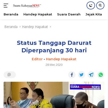
Beranda
Handep Hapakat
Suara Daerah
Jejak Kita
Langsung
Beranda
Handep Hapakat
ke
konten
Status Tanggap Darurat
Diperpanjang 30 hari
Editor
-
Handep Hapakat
28 Mei 2020