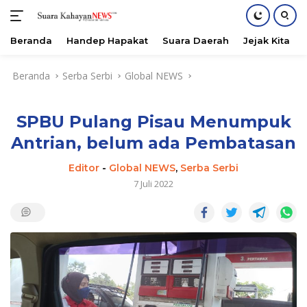
Beranda
Handep Hapakat
Suara Daerah
Jejak Kita
Langsung
Beranda
Serba Serbi
Global NEWS
ke
konten
SPBU Pulang Pisau Menumpuk
Antrian, belum ada Pembatasan
Editor
-
Global NEWS
,
Serba Serbi
7 Juli 2022