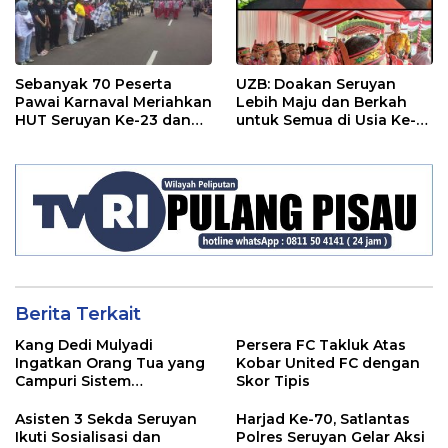
Sebanyak 70 Peserta
UZB: Doakan Seruyan
Pawai Karnaval Meriahkan
Lebih Maju dan Berkah
HUT Seruyan Ke-23 dan
untuk Semua di Usia Ke-
HUT RI ke-80
23 Tahun
Berita Terkait
Kang Dedi Mulyadi
Persera FC Takluk Atas
Ingatkan Orang Tua yang
Kobar United FC dengan
Campuri Sistem
Skor Tipis
Pendidikan Sekolah:
Antara Hak, Batas, dan
Asisten 3 Sekda Seruyan
Harjad Ke-70, Satlantas
Etika Hukum Pendidikan
Ikuti Sosialisasi dan
Polres Seruyan Gelar Aksi