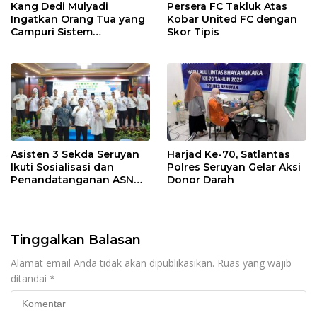
Kang Dedi Mulyadi
Persera FC Takluk Atas
Ingatkan Orang Tua yang
Kobar United FC dengan
Campuri Sistem
Skor Tipis
Pendidikan Sekolah:
Antara Hak, Batas, dan
Etika Hukum Pendidikan
Asisten 3 Sekda Seruyan
Harjad Ke-70, Satlantas
Ikuti Sosialisasi dan
Polres Seruyan Gelar Aksi
Penandatanganan ASN
Donor Darah
Corporate University
Tinggalkan Balasan
Alamat email Anda tidak akan dipublikasikan.
Ruas yang wajib
ditandai
*