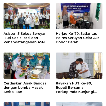
Antara Hak, Batas, dan
Etika Hukum Pendidikan
Asisten 3 Sekda Seruyan
Harjad Ke-70, Satlantas
Ikuti Sosialisasi dan
Polres Seruyan Gelar Aksi
Penandatanganan ASN
Donor Darah
Corporate University
Cerdaskan Anak Bangsa,
Rayakan HUT Ke-80,
dengan Lomba Masak
Bupati Bersama
Serba Ikan
Forkopimda Kunjungi
Markas POS TNI AL