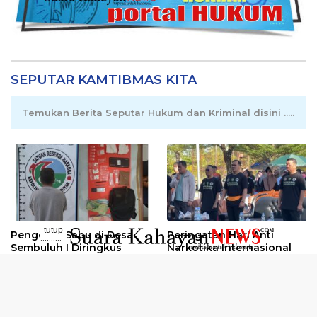
SEPUTAR KAMTIBMAS KITA
Temukan Berita Seputar Hukum dan Kriminal disini .....
tutup
Pengedar Sabu di Desa
Peringatan Hari Anti
..........
Sembuluh I Diringkus
Narkotika Internasional
2026