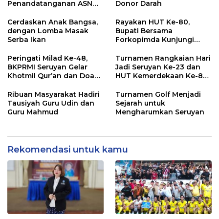
Penandatanganan ASN
Donor Darah
Corporate University
Cerdaskan Anak Bangsa,
Rayakan HUT Ke-80,
dengan Lomba Masak
Bupati Bersama
Serba Ikan
Forkopimda Kunjungi
Markas POS TNI AL
Peringati Milad Ke-48,
Turnamen Rangkaian Hari
BKPRMI Seruyan Gelar
Jadi Seruyan Ke-23 dan
Khotmil Qur’an dan Doa
HUT Kemerdekaan Ke-80
Bersama untuk Bangsa
RI Resmi Ditutup
Ribuan Masyarakat Hadiri
Turnamen Golf Menjadi
Tausiyah Guru Udin dan
Sejarah untuk
Guru Mahmud
Mengharumkan Seruyan
Rekomendasi untuk kamu