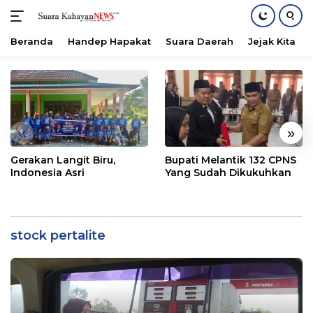
Beranda
Handep Hapakat
Suara Daerah
Jejak Kita
Langsung
ke
konten
«
»
Gerakan Langit Biru,
Bupati Melantik 132 CPNS
Indonesia Asri
Yang Sudah Dikukuhkan
stock pertalite