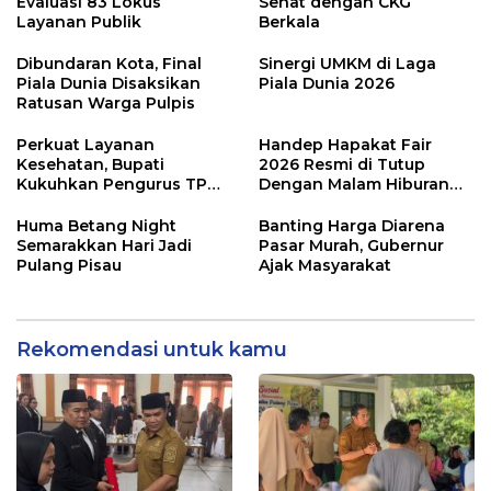
Evaluasi 83 Lokus
Sehat dengan CKG
Layanan Publik
Berkala
Dibundaran Kota, Final
Sinergi UMKM di Laga
Piala Dunia Disaksikan
Piala Dunia 2026
Ratusan Warga Pulpis
Perkuat Layanan
Handep Hapakat Fair
Kesehatan, Bupati
2026 Resmi di Tutup
Kukuhkan Pengurus TP
Dengan Malam Hiburan
Posyandu
Rakyat
Huma Betang Night
Banting Harga Diarena
Semarakkan Hari Jadi
Pasar Murah, Gubernur
Pulang Pisau
Ajak Masyarakat
Rekomendasi untuk kamu