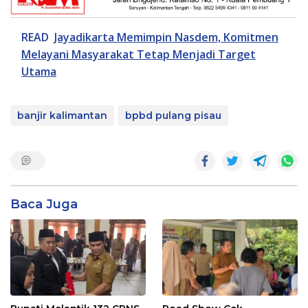
READ
Jayadikarta Memimpin Nasdem, Komitmen
Melayani Masyarakat Tetap Menjadi Target
Utama
banjir kalimantan
bpbd pulang pisau
Baca Juga