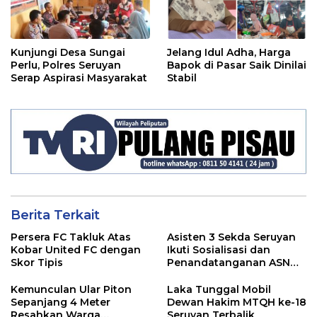
Kunjungi Desa Sungai
Jelang Idul Adha, Harga
Perlu, Polres Seruyan
Bapok di Pasar Saik Dinilai
Serap Aspirasi Masyarakat
Stabil
Berita Terkait
Persera FC Takluk Atas
Asisten 3 Sekda Seruyan
Kobar United FC dengan
Ikuti Sosialisasi dan
Skor Tipis
Penandatanganan ASN
Corporate University
Kemunculan Ular Piton
Laka Tunggal Mobil
Sepanjang 4 Meter
Dewan Hakim MTQH ke-18
Resahkan Warga
Seruyan Terbalik