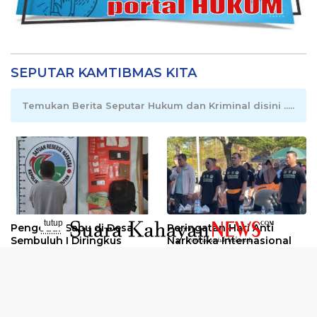
SEPUTAR KAMTIBMAS KITA
Temukan Berita Seputar Hukum dan Kriminal disini .....
tutup
Pengedar Sabu di Desa
Peringatan Hari Anti
..........
Sembuluh I Diringkus
Narkotika Internasional
2026