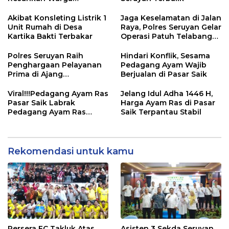
Pembuang Hulu I
Akibat Konsleting Listrik 1
Jaga Keselamatan di Jalan
Unit Rumah di Desa
Raya, Polres Seruyan Gelar
Kartika Bakti Terbakar
Operasi Patuh Telabang
2025
Polres Seruyan Raih
Hindari Konflik, Sesama
Penghargaan Pelayanan
Pedagang Ayam Wajib
Prima di Ajang
Berjualan di Pasar Saik
Musrenbang Polri 2025
Viral!!!Pedagang Ayam Ras
Jelang Idul Adha 1446 H,
Pasar Saik Labrak
Harga Ayam Ras di Pasar
Pedagang Ayam Ras
Saik Terpantau Stabil
Dadakan
Rekomendasi untuk kamu
Persera FC Takluk Atas
Asisten 3 Sekda Seruyan