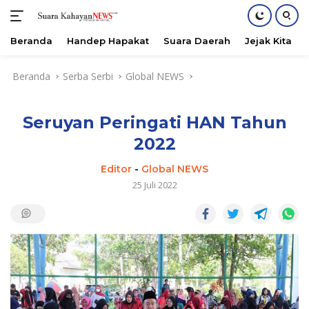
Beranda
Handep Hapakat
Suara Daerah
Jejak Kita
Langsung
Beranda
Serba Serbi
Global NEWS
ke
konten
Seruyan Peringati HAN Tahun
2022
Editor
-
Global NEWS
25 Juli 2022