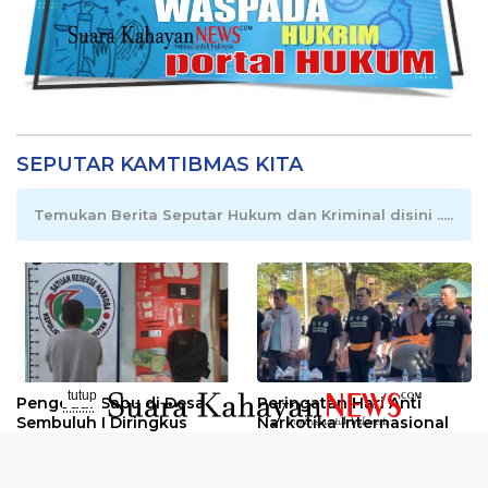
SEPUTAR KAMTIBMAS KITA
Temukan Berita Seputar Hukum dan Kriminal disini .....
tutup
Pengedar Sabu di Desa
Peringatan Hari Anti
..........
Sembuluh I Diringkus
Narkotika Internasional
2026