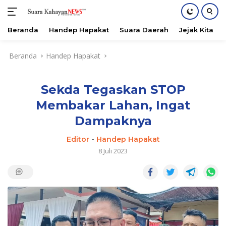
Beranda
Handep Hapakat
Suara Daerah
Jejak Kita
Langsung
Beranda
Handep Hapakat
ke
konten
Sekda Tegaskan STOP
Membakar Lahan, Ingat
Dampaknya
Editor
-
Handep Hapakat
8 Juli 2023