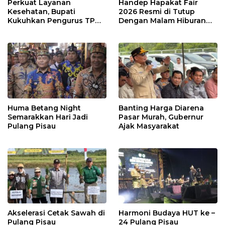
Perkuat Layanan
Handep Hapakat Fair
Kesehatan, Bupati
2026 Resmi di Tutup
Kukuhkan Pengurus TP
Dengan Malam Hiburan
Posyandu
Rakyat
Huma Betang Night
Banting Harga Diarena
Semarakkan Hari Jadi
Pasar Murah, Gubernur
Pulang Pisau
Ajak Masyarakat
Akselerasi Cetak Sawah di
Harmoni Budaya HUT ke –
Pulang Pisau
24 Pulang Pisau