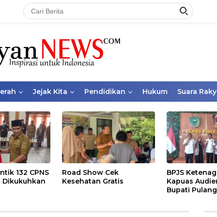
aerah
Jejak Kita
Pendidikan
Hukum
Suara Raky
ntik 132 CPNS
Road Show Cek
BPJS Ketenag
 Dikukuhkan
Kesehatan Gratis
Kapuas Audie
Bupati Pulang
Bahas Kepese
PKBU, Ekosis
dan Pekerja 