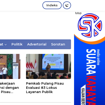
Indeks
tutup
at
Politik
Advertorial
Sorotan
akerjaan
Pemkab Pulang Pisau
nsi dengan
Evaluasi 83 Lokus
 Pisau
Layanan Publik
rtaan
tem Desa,
Rentan