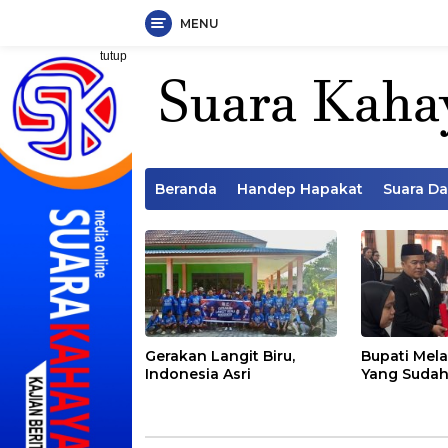
MENU
Langsung
tutup
ke
konten
Beranda
Handep Hapakat
Suara D
Gerakan Langit Biru,
Bupati Mela
Indonesia Asri
Yang Sudah