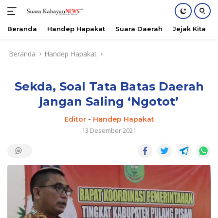
Beranda
Handep Hapakat
Suara Daerah
Jejak Kita
Langsung
Beranda
Handep Hapakat
ke
konten
Sekda, Soal Tata Batas Daerah
jangan Saling ‘Ngotot’
Editor
-
Handep Hapakat
13 Desember 2021