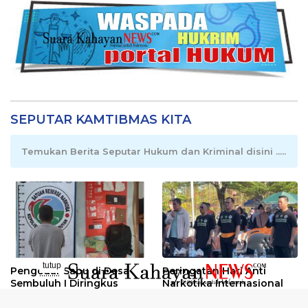
SEPUTAR KAMTIBMAS KITA
Temukan Berita Seputar Hukum dan Kriminal disini .....
tutup
Pengedar Sabu di Desa
Peringatan Hari Anti
..........
Sembuluh I Diringkus
Narkotika Internasional
2026