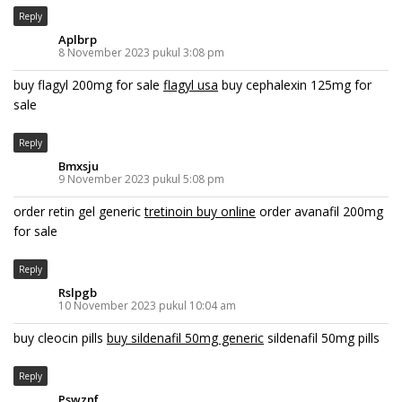
Reply
Aplbrp
8 November 2023 pukul 3:08 pm
buy flagyl 200mg for sale
flagyl usa
buy cephalexin 125mg for
sale
Reply
Bmxsju
9 November 2023 pukul 5:08 pm
order retin gel generic
tretinoin buy online
order avanafil 200mg
for sale
Reply
Rslpgb
10 November 2023 pukul 10:04 am
buy cleocin pills
buy sildenafil 50mg generic
sildenafil 50mg pills
Reply
Pswznf