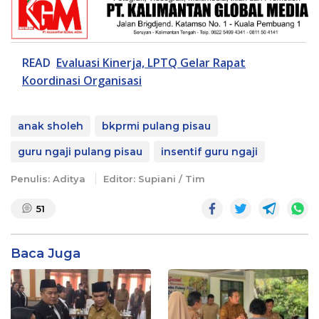
READ
Evaluasi Kinerja, LPTQ Gelar Rapat
Koordinasi Organisasi
anak sholeh
bkprmi pulang pisau
guru ngaji pulang pisau
insentif guru ngaji
Penulis: Aditya
Editor: Supiani / Tim
51
Baca Juga