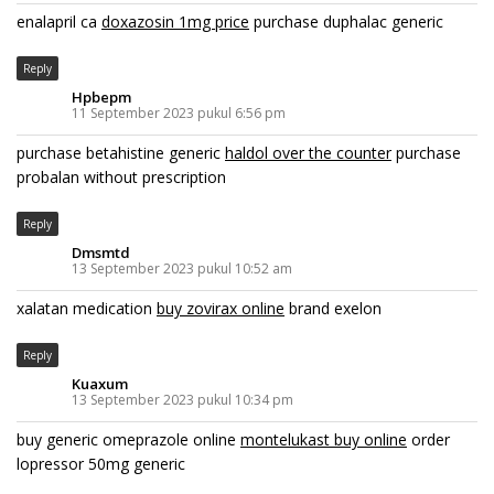
enalapril ca
doxazosin 1mg price
purchase duphalac generic
Reply
Hpbepm
11 September 2023 pukul 6:56 pm
purchase betahistine generic
haldol over the counter
purchase
probalan without prescription
Reply
Dmsmtd
13 September 2023 pukul 10:52 am
xalatan medication
buy zovirax online
brand exelon
Reply
Kuaxum
13 September 2023 pukul 10:34 pm
buy generic omeprazole online
montelukast buy online
order
lopressor 50mg generic