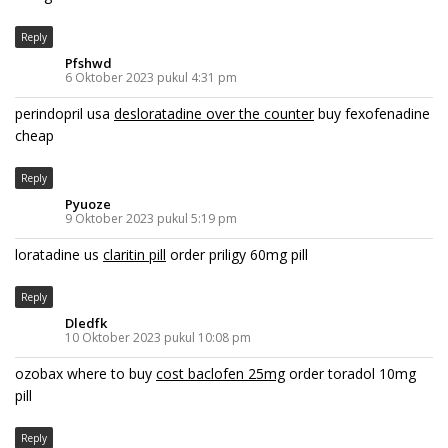
Reply
Pfshwd
6 Oktober 2023 pukul 4:31 pm
perindopril usa
desloratadine over the counter
buy fexofenadine
cheap
Reply
Pyuoze
9 Oktober 2023 pukul 5:19 pm
loratadine us
claritin pill
order priligy 60mg pill
Reply
Dledfk
10 Oktober 2023 pukul 10:08 pm
ozobax where to buy
cost baclofen 25mg
order toradol 10mg
pill
Reply