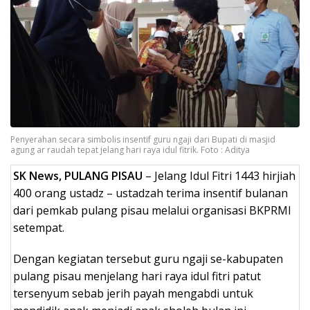
Penyerahan secara simbolis insentif guru ngaji dari Bupati di masjid
agung ar raudah tepat jelang hari raya idul fitrik. Foto : Aditya
SK News, PULANG PISAU
– Jelang Idul Fitri 1443 hirjiah
400 orang ustadz – ustadzah terima insentif bulanan
dari pemkab pulang pisau melalui organisasi BKPRMI
setempat.
Dengan kegiatan tersebut guru ngaji se-kabupaten
pulang pisau menjelang hari raya idul fitri patut
tersenyum sebab jerih payah mengabdi untuk