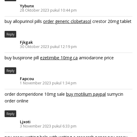
Yybunx
28 Oktober 2023 pukul 10:44 pm
buy allopurinol pills
order generic clobetasol
crestor 20mg tablet
Reply
Fjkgak
30 Oktober 2023 pukul 12:19 pm
buy buspirone pill
ezetimibe 10mg ca
amiodarone price
Reply
Fapcou
1 November 2023 pukul 1:34 pm
order domperidone 10mg sale
buy motilium paypal
sumycin
order online
Reply
Ljxoti
3 November 2023 pukul 6:33 pm