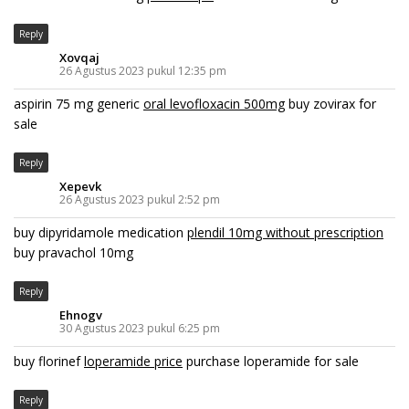
Reply
Xovqaj
26 Agustus 2023 pukul 12:35 pm
aspirin 75 mg generic
oral levofloxacin 500mg
buy zovirax for
sale
Reply
Xepevk
26 Agustus 2023 pukul 2:52 pm
buy dipyridamole medication
plendil 10mg without prescription
buy pravachol 10mg
Reply
Ehnogv
30 Agustus 2023 pukul 6:25 pm
buy florinef
loperamide price
purchase loperamide for sale
Reply