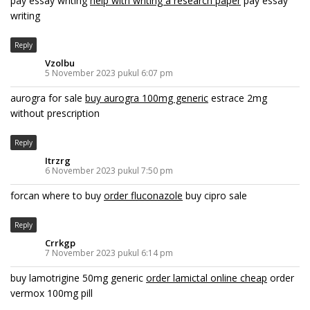
pay essay writing
help with writing a research paper
pay essay
writing
Reply
Vzolbu
5 November 2023 pukul 6:07 pm
aurogra for sale
buy aurogra 100mg generic
estrace 2mg
without prescription
Reply
Itrzrg
6 November 2023 pukul 7:50 pm
forcan where to buy
order fluconazole
buy cipro sale
Reply
Crrkgp
7 November 2023 pukul 6:14 pm
buy lamotrigine 50mg generic
order lamictal online cheap
order
vermox 100mg pill