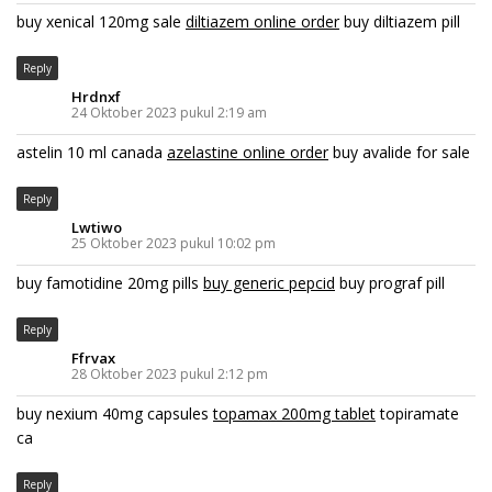
buy xenical 120mg sale
diltiazem online order
buy diltiazem pill
Reply
Hrdnxf
24 Oktober 2023 pukul 2:19 am
astelin 10 ml canada
azelastine online order
buy avalide for sale
Reply
Lwtiwo
25 Oktober 2023 pukul 10:02 pm
buy famotidine 20mg pills
buy generic pepcid
buy prograf pill
Reply
Ffrvax
28 Oktober 2023 pukul 2:12 pm
buy nexium 40mg capsules
topamax 200mg tablet
topiramate
ca
Reply