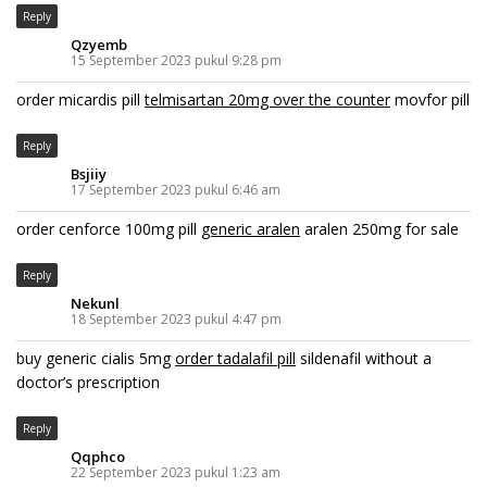
Reply
Qzyemb
15 September 2023 pukul 9:28 pm
order micardis pill
telmisartan 20mg over the counter
movfor pill
Reply
Bsjiiy
17 September 2023 pukul 6:46 am
order cenforce 100mg pill
generic aralen
aralen 250mg for sale
Reply
Nekunl
18 September 2023 pukul 4:47 pm
buy generic cialis 5mg
order tadalafil pill
sildenafil without a
doctor’s prescription
Reply
Qqphco
22 September 2023 pukul 1:23 am