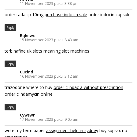
11 November 2023 pukul 3:38 pm
order tadacip 10mg
purchase indocin sale
order indocin capsule
Reply
Bqknwc
15 November 2023 pukul 8:43 am
terbinafine uk
slots meaning
slot machines
Reply
Cucind
16 November 2023 pukul 3:12 am
trazodone where to buy
order clindac a without prescription
order clindamycin online
Reply
Cywswr
17 November 2023 pukul 9:05 am
write my term paper
assignment help in sydney
buy suprax no