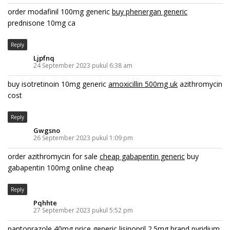
order modafinil 100mg generic
buy phenergan generic
prednisone 10mg ca
Reply
Ljpfnq
24 September 2023 pukul 6:38 am
buy isotretinoin 10mg generic
amoxicillin 500mg uk
azithromycin
cost
Reply
Gwgsno
26 September 2023 pukul 1:09 pm
order azithromycin for sale
cheap gabapentin generic
buy
gabapentin 100mg online cheap
Reply
Pqhhte
27 September 2023 pukul 5:52 pm
pantoprazole 40mg price
generic lisinopril 2.5mg
brand pyridium