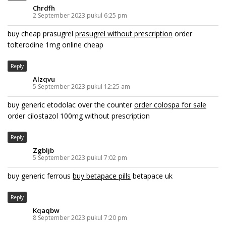
Chrdfh
2 September 2023 pukul 6:25 pm
buy cheap prasugrel
prasugrel without prescription
order
tolterodine 1mg online cheap
Reply
Alzqvu
5 September 2023 pukul 12:25 am
buy generic etodolac over the counter
order colospa for sale
order cilostazol 100mg without prescription
Reply
Zgbljb
5 September 2023 pukul 7:02 pm
buy generic ferrous
buy betapace pills
betapace uk
Reply
Kqaqbw
8 September 2023 pukul 7:20 pm