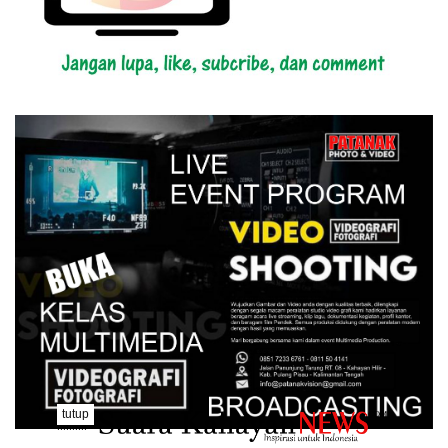
tutup
..........