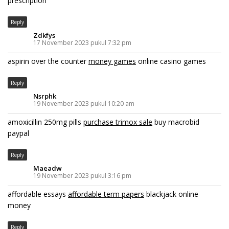
prescription
Reply
Zdkfys
17 November 2023 pukul 7:32 pm
aspirin over the counter
money games
online casino games
Reply
Nsrphk
19 November 2023 pukul 10:20 am
amoxicillin 250mg pills
purchase trimox sale
buy macrobid
paypal
Reply
Maeadw
19 November 2023 pukul 3:16 pm
affordable essays
affordable term papers
blackjack online
money
Reply