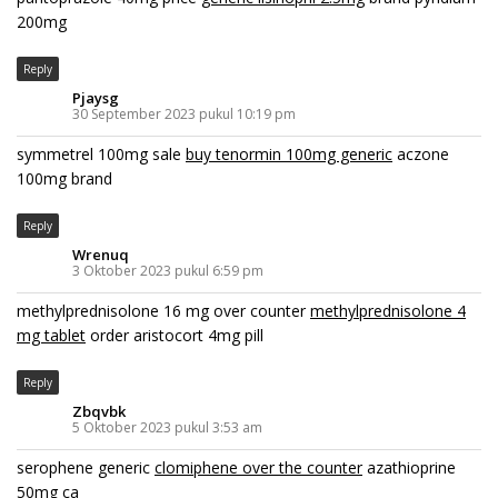
200mg
Reply
Pjaysg
30 September 2023 pukul 10:19 pm
symmetrel 100mg sale
buy tenormin 100mg generic
aczone
100mg brand
Reply
Wrenuq
3 Oktober 2023 pukul 6:59 pm
methylprednisolone 16 mg over counter
methylprednisolone 4
mg tablet
order aristocort 4mg pill
Reply
Zbqvbk
5 Oktober 2023 pukul 3:53 am
serophene generic
clomiphene over the counter
azathioprine
50mg ca