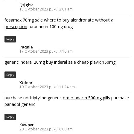
Qsjgbv
15 Oktober 2023 pukul 2:01 am
fosamax 70mg sale
where to buy alendronate without a
prescription
furadantin 100mg drug
Reply
Paqnie
17 Oktober 2023 pukul 7:16 am
generic inderal 20mg
buy inderal sale
cheap plavix 150mg
Reply
Xtdenr
19 Oktober 2023 pukul 11:24 am
purchase nortriptyline generic
order anacin 500mg pills
purchase
panadol generic
Reply
Kuwpvr
20 Oktober 2023 pukul 6:00 am