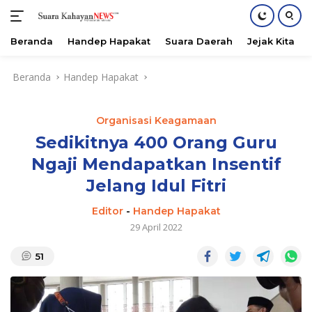
Beranda
Handep Hapakat
Suara Daerah
Jejak Kita
Langsung
Beranda
Handep Hapakat
ke
konten
Organisasi Keagamaan
Sedikitnya 400 Orang Guru
Ngaji Mendapatkan Insentif
Jelang Idul Fitri
Editor
-
Handep Hapakat
29 April 2022
51