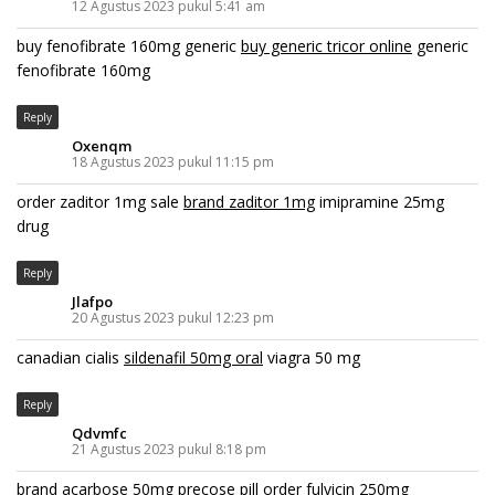
12 Agustus 2023 pukul 5:41 am
buy fenofibrate 160mg generic
buy generic tricor online
generic
fenofibrate 160mg
Reply
Oxenqm
18 Agustus 2023 pukul 11:15 pm
order zaditor 1mg sale
brand zaditor 1mg
imipramine 25mg
drug
Reply
Jlafpo
20 Agustus 2023 pukul 12:23 pm
canadian cialis
sildenafil 50mg oral
viagra 50 mg
Reply
Qdvmfc
21 Agustus 2023 pukul 8:18 pm
brand acarbose 50mg
precose pill
order fulvicin 250mg