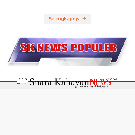
Selengkapnya
tutup
..........
Disclaimer
Susunan Redaksi
Pedoman Media Siber
Profil Media
Terhubung Dengan Kami