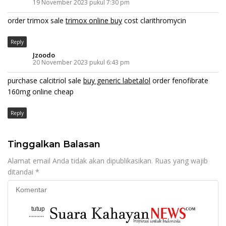
19 November 2023 pukul 7:30 pm
order trimox sale
trimox online buy
cost clarithromycin
Reply
Jzoodo
20 November 2023 pukul 6:43 pm
purchase calcitriol sale
buy generic labetalol
order fenofibrate
160mg online cheap
Reply
Tinggalkan Balasan
Alamat email Anda tidak akan dipublikasikan.
Ruas yang wajib
ditandai
*
tutup
..........