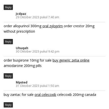
Reply
Jcdpaz
29 Oktober 2023 pukul 7:40 am
order allopurinol 300mg
oral zyloprim
order crestor 20mg
without prescription
Reply
Uhuqeh
30 Oktober 2023 pukul 9:42 pm
order buspirone 10mg for sale
buy generic zetia online
amiodarone 200mg pills
Reply
Mpsted
31 Oktober 2023 pukul 1:50 am
buy zantac for sale
oral celecoxib
celecoxib 200mg canada
Reply