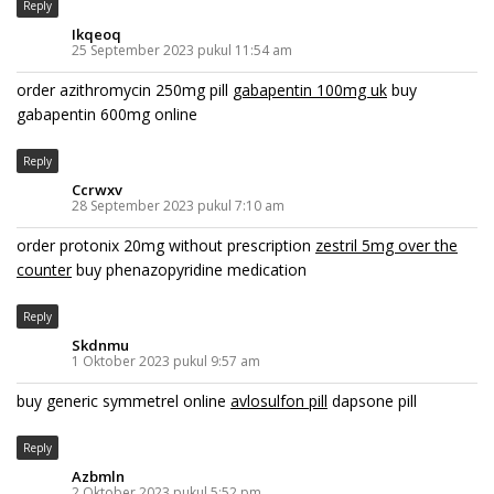
Reply
Ikqeoq
25 September 2023 pukul 11:54 am
order azithromycin 250mg pill
gabapentin 100mg uk
buy
gabapentin 600mg online
Reply
Ccrwxv
28 September 2023 pukul 7:10 am
order protonix 20mg without prescription
zestril 5mg over the
counter
buy phenazopyridine medication
Reply
Skdnmu
1 Oktober 2023 pukul 9:57 am
buy generic symmetrel online
avlosulfon pill
dapsone pill
Reply
Azbmln
2 Oktober 2023 pukul 5:52 pm