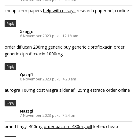
cheap term papers
help with essays
research paper help online
Reply
Xzojgc
6 November 2023 pukul 12:18 am
order diflucan 200mg generic
buy generic ciprofloxacin
order
generic ciprofloxacin 1000mg
Reply
Qaxqfi
6 November 2023 pukul 4:20 am
aurogra 100mg cost
viagra sildenafil 25mg
estrace order online
Reply
Naszgl
7 November 2023 pukul 7:24 pm
brand flagyl 400mg
order bactrim 480mg pill
keflex cheap