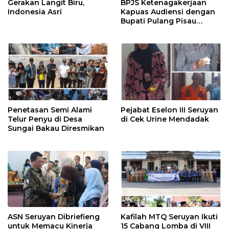
Gerakan Langit Biru,
BPJS Ketenagakerjaan
Indonesia Asri
Kapuas Audiensi dengan
Bupati Pulang Pisau
Bahas Kepesertaan PKBU,
Ekosistem Desa, dan
Pekerja Rentan
Penetasan Semi Alami
Pejabat Eselon III Seruyan
Telur Penyu di Desa
di Cek Urine Mendadak
Sungai Bakau Diresmikan
ASN Seruyan Dibriefieng
Kafilah MTQ Seruyan Ikuti
untuk Memacu Kinerja
15 Cabang Lomba di VIII