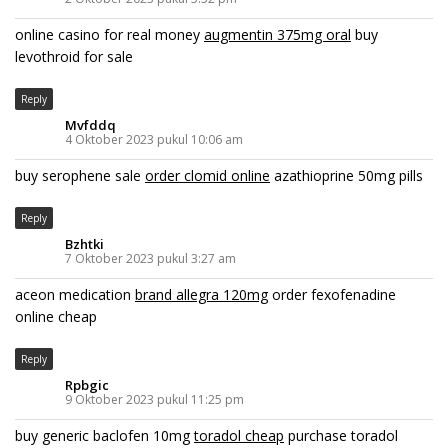
online casino for real money
augmentin 375mg oral
buy
levothroid for sale
Reply
Mvfddq
4 Oktober 2023 pukul 10:06 am
buy serophene sale
order clomid online
azathioprine 50mg pills
Reply
Bzhtki
7 Oktober 2023 pukul 3:27 am
aceon medication
brand allegra 120mg
order fexofenadine
online cheap
Reply
Rpbgic
9 Oktober 2023 pukul 11:25 pm
buy generic baclofen 10mg
toradol cheap
purchase toradol