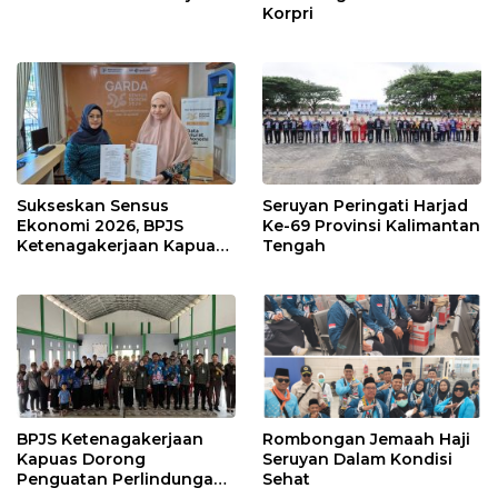
Korpri
Sukseskan Sensus
Seruyan Peringati Harjad
Ekonomi 2026, BPJS
Ke-69 Provinsi Kalimantan
Ketenagakerjaan Kapuas
Tengah
dan BPS Lindungi Ribuan
Petugas Lapangan
BPJS Ketenagakerjaan
Rombongan Jemaah Haji
Kapuas Dorong
Seruyan Dalam Kondisi
Penguatan Perlindungan
Sehat