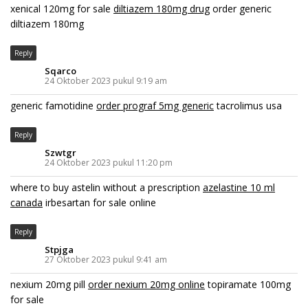
xenical 120mg for sale
diltiazem 180mg drug
order generic
diltiazem 180mg
Reply
Sqarco
24 Oktober 2023 pukul 9:19 am
generic famotidine
order prograf 5mg generic
tacrolimus usa
Reply
Szwtgr
24 Oktober 2023 pukul 11:20 pm
where to buy astelin without a prescription
azelastine 10 ml
canada
irbesartan for sale online
Reply
Stpjga
27 Oktober 2023 pukul 9:41 am
nexium 20mg pill
order nexium 20mg online
topiramate 100mg
for sale