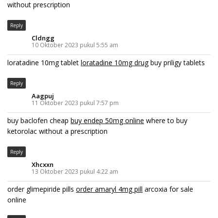
without prescription
Reply
Cldngg
10 Oktober 2023 pukul 5:55 am
loratadine 10mg tablet
loratadine 10mg drug
buy priligy tablets
Reply
Aagpuj
11 Oktober 2023 pukul 7:57 pm
buy baclofen cheap
buy endep 50mg online
where to buy
ketorolac without a prescription
Reply
Xhcxxn
13 Oktober 2023 pukul 4:22 am
order glimepiride pills
order amaryl 4mg pill
arcoxia for sale
online