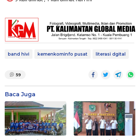
band hivi
kemenkominfo pusat
literasi dgital
59
Baca Juga