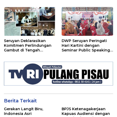
Jaminan Sosial bagi
Perangkat Desa
Seruyan Deklarasikan
DWP Seruyan Peringati
Komitmen Perlindungan
Hari Kartini dengan
Gambut di Tengah
Seminar Public Speaking
Ancaman El Nino
Menginspirasi Kaum
Perempuan
Berita Terkait
Gerakan Langit Biru,
BPJS Ketenagakerjaan
Indonesia Asri
Kapuas Audiensi dengan