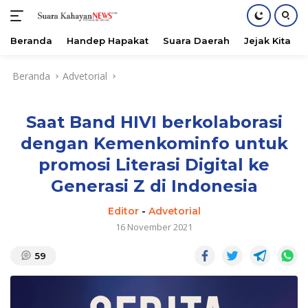
Beranda
Handep Hapakat
Suara Daerah
Jejak Kita
Langsung
Beranda
Advetorial
ke
konten
Saat Band HIVI berkolaborasi
dengan Kemenkominfo untuk
promosi Literasi Digital ke
Generasi Z di Indonesia
Editor
-
Advetorial
16 November 2021
59