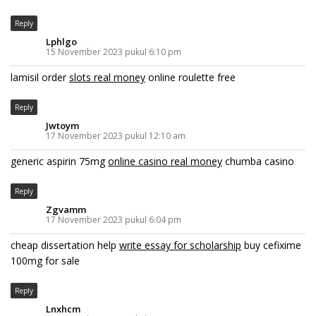
Reply
Lphlgo
15 November 2023 pukul 6:10 pm
lamisil order
slots real money
online roulette free
Reply
Jwtoym
17 November 2023 pukul 12:10 am
generic aspirin 75mg
online casino real money
chumba casino
Reply
Zgvamm
17 November 2023 pukul 6:04 pm
cheap dissertation help
write essay for scholarship
buy cefixime
100mg for sale
Reply
Lnxhcm