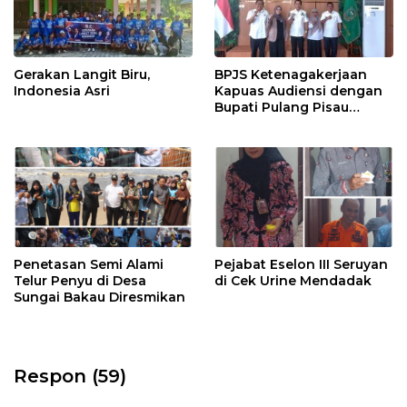
Gerakan Langit Biru,
BPJS Ketenagakerjaan
Indonesia Asri
Kapuas Audiensi dengan
Bupati Pulang Pisau
Bahas Kepesertaan PKBU,
Ekosistem Desa, dan
Pekerja Rentan
Penetasan Semi Alami
Pejabat Eselon III Seruyan
Telur Penyu di Desa
di Cek Urine Mendadak
Sungai Bakau Diresmikan
Respon (59)