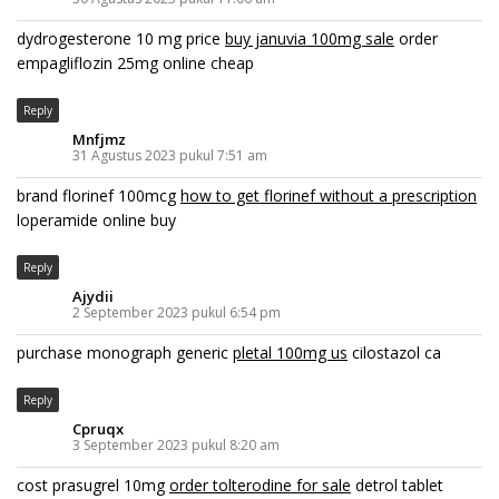
dydrogesterone 10 mg price
buy januvia 100mg sale
order
empagliflozin 25mg online cheap
Reply
Mnfjmz
31 Agustus 2023 pukul 7:51 am
brand florinef 100mcg
how to get florinef without a prescription
loperamide online buy
Reply
Ajydii
2 September 2023 pukul 6:54 pm
purchase monograph generic
pletal 100mg us
cilostazol ca
Reply
Cpruqx
3 September 2023 pukul 8:20 am
cost prasugrel 10mg
order tolterodine for sale
detrol tablet