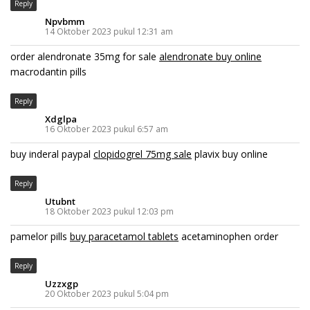
Reply
Npvbmm
14 Oktober 2023 pukul 12:31 am
order alendronate 35mg for sale
alendronate buy online
macrodantin pills
Reply
Xdglpa
16 Oktober 2023 pukul 6:57 am
buy inderal paypal
clopidogrel 75mg sale
plavix buy online
Reply
Utubnt
18 Oktober 2023 pukul 12:03 pm
pamelor pills
buy paracetamol tablets
acetaminophen order
Reply
Uzzxgp
20 Oktober 2023 pukul 5:04 pm