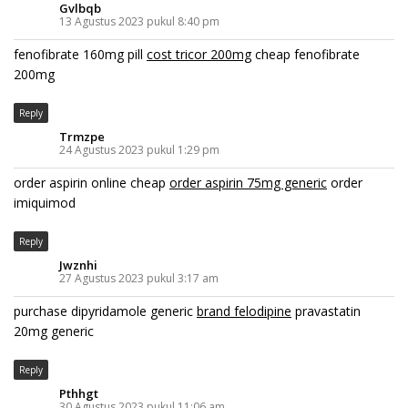
Gvlbqb
13 Agustus 2023 pukul 8:40 pm
fenofibrate 160mg pill
cost tricor 200mg
cheap fenofibrate
200mg
Reply
Trmzpe
24 Agustus 2023 pukul 1:29 pm
order aspirin online cheap
order aspirin 75mg generic
order
imiquimod
Reply
Jwznhi
27 Agustus 2023 pukul 3:17 am
purchase dipyridamole generic
brand felodipine
pravastatin
20mg generic
Reply
Pthhgt
30 Agustus 2023 pukul 11:06 am