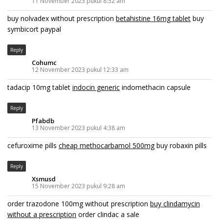
11 November 2023 pukul 8:52 am
buy nolvadex without prescription
betahistine 16mg tablet
buy
symbicort paypal
Reply
Cohumc
12 November 2023 pukul 12:33 am
tadacip 10mg tablet
indocin generic
indomethacin capsule
Reply
Pfabdb
13 November 2023 pukul 4:38 am
cefuroxime pills
cheap methocarbamol 500mg
buy robaxin pills
Reply
Xsmusd
15 November 2023 pukul 9:28 am
order trazodone 100mg without prescription
buy clindamycin
without a prescription
order clindac a sale