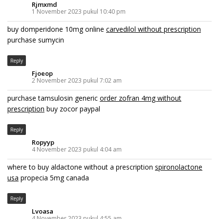
Rjmxmd
1 November 2023 pukul 10:40 pm
buy domperidone 10mg online
carvedilol without prescription
purchase sumycin
Reply
Fjoeop
2 November 2023 pukul 7:02 am
purchase tamsulosin generic
order zofran 4mg without
prescription
buy zocor paypal
Reply
Ropyyp
4 November 2023 pukul 4:04 am
where to buy aldactone without a prescription
spironolactone
usa
propecia 5mg canada
Reply
Lvoasa
4 November 2023 pukul 4:55 am