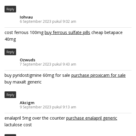
Reply
Iohvau
6 September 2023 pukul 9:02 am
cost ferrous 100mg
buy ferrous sulfate pills
cheap betapace
40mg
Reply
Ozwuds
7 September 2023 pukul 9:43 am
buy pyridostigmine 60mg for sale
purchase piroxicam for sale
buy maxalt generic
Reply
Akcigm
9 September 2023 pukul 9:13 am
enalapril 5mg over the counter
purchase enalapril generic
lactulose cost