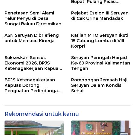
Bupati Pulang Pisau
Bahas Kepesertaan PKBU,
Ekosistem Desa, dan
Penetasan Semi Alami
Pejabat Eselon III Seruyan
Pekerja Rentan
Telur Penyu di Desa
di Cek Urine Mendadak
Sungai Bakau Diresmikan
ASN Seruyan Dibriefieng
Kafilah MTQ Seruyan Ikuti
untuk Memacu Kinerja
15 Cabang Lomba di VIII
Korpri
Sukseskan Sensus
Seruyan Peringati Harjad
Ekonomi 2026, BPJS
Ke-69 Provinsi Kalimantan
Ketenagakerjaan Kapuas
Tengah
dan BPS Lindungi Ribuan
Petugas Lapangan
BPJS Ketenagakerjaan
Rombongan Jemaah Haji
Kapuas Dorong
Seruyan Dalam Kondisi
Penguatan Perlindungan
Sehat
Jaminan Sosial bagi
Perangkat Desa
Rekomendasi untuk kamu