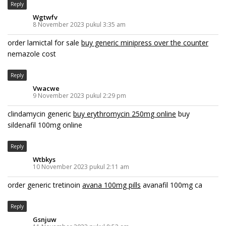
Reply
Wgtwfv
8 November 2023 pukul 3:35 am
order lamictal for sale
buy generic minipress over the counter
nemazole cost
Reply
Vwacwe
9 November 2023 pukul 2:29 pm
clindamycin generic
buy erythromycin 250mg online
buy
sildenafil 100mg online
Reply
Wtbkys
10 November 2023 pukul 2:11 am
order generic tretinoin
avana 100mg pills
avanafil 100mg ca
Reply
Gsnjuw