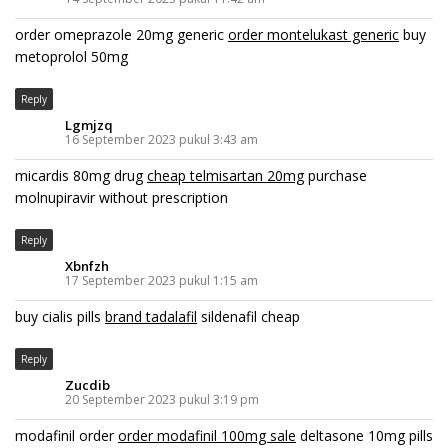
order omeprazole 20mg generic
order montelukast generic
buy
metoprolol 50mg
Reply
Lgmjzq
16 September 2023 pukul 3:43 am
micardis 80mg drug
cheap telmisartan 20mg
purchase
molnupiravir without prescription
Reply
Xbnfzh
17 September 2023 pukul 1:15 am
buy cialis pills
brand tadalafil
sildenafil cheap
Reply
Zucdib
20 September 2023 pukul 3:19 pm
modafinil order
order modafinil 100mg sale
deltasone 10mg pills