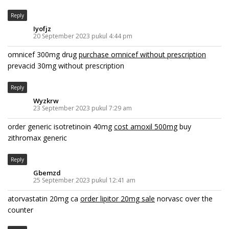
Reply
Iyofjz
20 September 2023 pukul 4:44 pm
omnicef 300mg drug
purchase omnicef without prescription
prevacid 30mg without prescription
Reply
Wyzkrw
23 September 2023 pukul 7:29 am
order generic isotretinoin 40mg
cost amoxil 500mg
buy
zithromax generic
Reply
Gbemzd
25 September 2023 pukul 12:41 am
atorvastatin 20mg ca
order lipitor 20mg sale
norvasc over the
counter