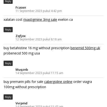
Reply
Fcasen
11 September 2023 pukul 4:42 pm
xalatan cost
rivastigmine 3mg sale
exelon ca
Reply
Zqfjox
12 September 2023 pukul 8:18 am
buy betahistine 16 mg without prescription
benemid 500mg uk
probenecid 500 mg usa
Reply
Muqznb
14 September 2023 pukul 11:15 am
buy premarin pills for sale
cabergoline online
order viagra
100mg without prescription
Reply
Vvrpmd
14 September 2023 pukul 11:42 am