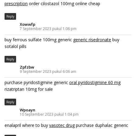
prescription
order cilostazol 100mg online cheap
Reply
Xowwfp
7 September 2023 pukul 1:06 pm
buy ferrous sulfate 100mg generic
generic risedronate
buy
sotalol pills
Reply
Zpfzbw
9 September 2023 pukul 6:06 am
purchase pyridostigmine generic
oral pyridostigmine 60 mg
rizatriptan 10mg for sale
Reply
Wpoayn
10 September 2023 pukul 1:04 pm
enalapril where to buy
vasotec drug
purchase duphalac generic