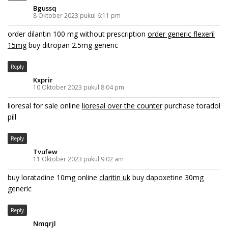
Bgussq
8 Oktober 2023 pukul 6:11 pm
order dilantin 100 mg without prescription
order generic flexeril
15mg
buy ditropan 2.5mg generic
Reply
Kxprir
10 Oktober 2023 pukul 8:04 pm
lioresal for sale online
lioresal over the counter
purchase toradol
pill
Reply
Tvufew
11 Oktober 2023 pukul 9:02 am
buy loratadine 10mg online
claritin uk
buy dapoxetine 30mg
generic
Reply
Nmqrjl