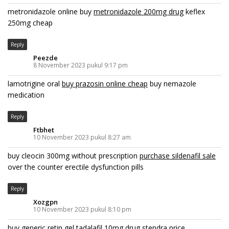
metronidazole online buy
metronidazole 200mg drug
keflex
250mg cheap
Reply
Peezde
8 November 2023 pukul 9:17 pm
lamotrigine oral
buy prazosin online cheap
buy nemazole
medication
Reply
Ftbhet
10 November 2023 pukul 8:27 am
buy cleocin 300mg without prescription
purchase sildenafil sale
over the counter erectile dysfunction pills
Reply
Xozgpn
10 November 2023 pukul 8:10 pm
buy generic retin gel
tadalafil 10mg drug
stendra price