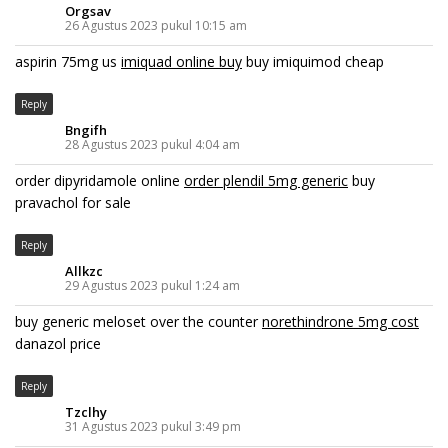
Orgsav
26 Agustus 2023 pukul 10:15 am
aspirin 75mg us
imiquad online buy
buy imiquimod cheap
Reply
Bngifh
28 Agustus 2023 pukul 4:04 am
order dipyridamole online
order plendil 5mg generic
buy
pravachol for sale
Reply
Allkzc
29 Agustus 2023 pukul 1:24 am
buy generic meloset over the counter
norethindrone 5mg cost
danazol price
Reply
Tzclhy
31 Agustus 2023 pukul 3:49 pm