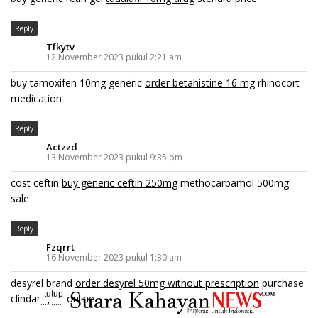
Reply
Tfkytv
12 November 2023 pukul 2:21 am
buy tamoxifen 10mg generic
order betahistine 16 mg
rhinocort
medication
Reply
Actzzd
13 November 2023 pukul 9:35 pm
cost ceftin
buy generic ceftin 250mg
methocarbamol 500mg
sale
Reply
Fzqrrt
16 November 2023 pukul 1:30 am
desyrel brand
order desyrel 50mg without prescription
purchase
tutup
clindamycin online
..........