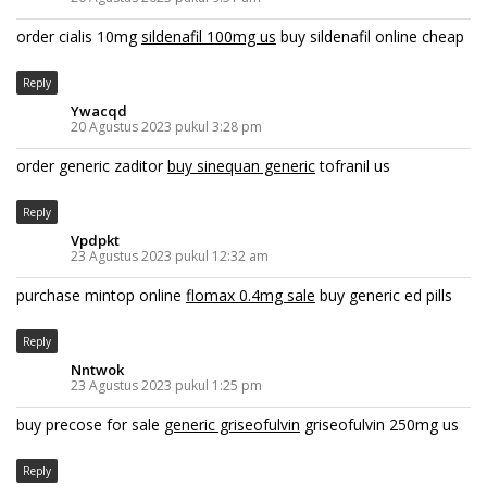
order cialis 10mg
sildenafil 100mg us
buy sildenafil online cheap
Reply
Ywacqd
20 Agustus 2023 pukul 3:28 pm
order generic zaditor
buy sinequan generic
tofranil us
Reply
Vpdpkt
23 Agustus 2023 pukul 12:32 am
purchase mintop online
flomax 0.4mg sale
buy generic ed pills
Reply
Nntwok
23 Agustus 2023 pukul 1:25 pm
buy precose for sale
generic griseofulvin
griseofulvin 250mg us
Reply