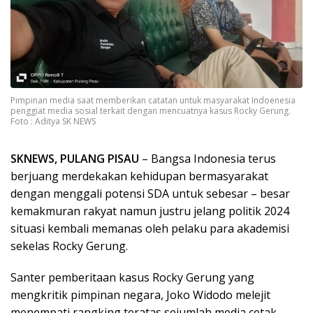
Pimpinan media saat memberikan catatan untuk masyarakat Indoenesia
penggiat media sosial terkait dengan mencuatnya kasus Rocky Gerung.
Foto : Aditya SK NEWS
SKNEWS, PULANG PISAU
– Bangsa Indonesia terus
berjuang merdekakan kehidupan bermasyarakat
dengan menggali potensi SDA untuk sebesar – besar
kemakmuran rakyat namun justru jelang politik 2024
situasi kembali memanas oleh pelaku para akademisi
sekelas Rocky Gerung.
Santer pemberitaan kasus Rocky Gerung yang
mengkritik pimpinan negara, Joko Widodo melejit
menempati rangking teratas sejumlah media cetak,