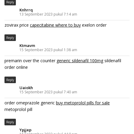
Reply
Knhrrq
13 September 2023 pukul 7:14 am
zovirax price
capecitabine where to buy
exelon order
Reply
Ktmavm
15 September 2023 pukul 1:38 am
premarin over the counter
generic sildenafil 100mg
sildenafil
order online
Reply
Uaiokh
15 September 2023 pukul 7:40 am
order omeprazole generic
buy metoprolol pills for sale
metoprolol pill
Reply
Ypjjep