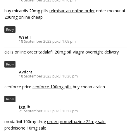
16 September 2023 pukul 4:10 pm
buy micardis 20mg pills
telmisartan online order
order molnunat
200mg online cheap
Reply
Wzetll
18 September 2023 pukul 1:09 pm
cialis online
order tadalafil 20mg pill
viagra overnight delivery
Reply
Avdcht
18 September 2023 pukul 10:30 pm
cenforce price
cenforce 100mg pills
buy cheap aralen
Reply
Jggjlb
21 September 2023 pukul 10:12 pm
modafinil 100mg drug
order promethazine 25mg sale
prednisone 10mg sale