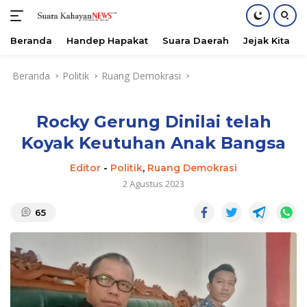
Beranda
Handep Hapakat
Suara Daerah
Jejak Kita
Langsung
Beranda
Politik
Ruang Demokrasi
ke
konten
Rocky Gerung Dinilai telah
Koyak Keutuhan Anak Bangsa
Editor
-
Politik
,
Ruang Demokrasi
2 Agustus 2023
65