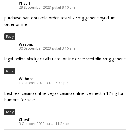
Phyvff
29 September 2023 pukul 9:10 am
purchase pantoprazole
order zestril 2.5mg generic
pyridium
order online
Reply
Wespnp
30 September 2023 pukul 3:16 am
legal online blackjack
albuterol online
order ventolin 4mg generic
Reply
Wuhnot
1 Oktober 2023 pukul 6:33 pm
best real casino online
vegas casino online
ivermectin 12mg for
humans for sale
Reply
Clitwf
3 Oktober 2023 pukul 11:34 am