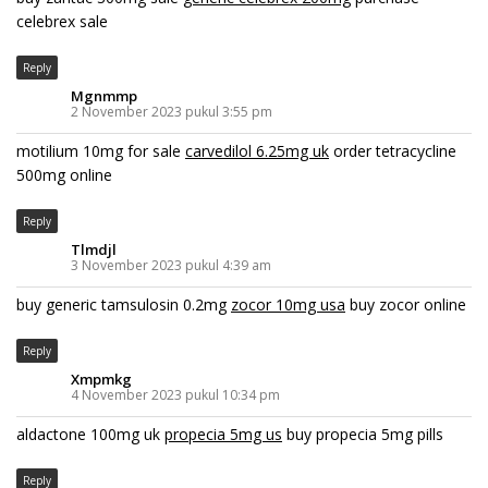
celebrex sale
Reply
Mgnmmp
2 November 2023 pukul 3:55 pm
motilium 10mg for sale
carvedilol 6.25mg uk
order tetracycline
500mg online
Reply
Tlmdjl
3 November 2023 pukul 4:39 am
buy generic tamsulosin 0.2mg
zocor 10mg usa
buy zocor online
Reply
Xmpmkg
4 November 2023 pukul 10:34 pm
aldactone 100mg uk
propecia 5mg us
buy propecia 5mg pills
Reply