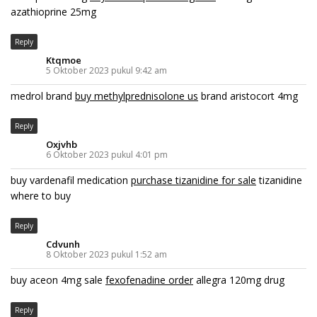
azathioprine 25mg
Reply
Ktqmoe
5 Oktober 2023 pukul 9:42 am
medrol brand
buy methylprednisolone us
brand aristocort 4mg
Reply
Oxjvhb
6 Oktober 2023 pukul 4:01 pm
buy vardenafil medication
purchase tizanidine for sale
tizanidine
where to buy
Reply
Cdvunh
8 Oktober 2023 pukul 1:52 am
buy aceon 4mg sale
fexofenadine order
allegra 120mg drug
Reply