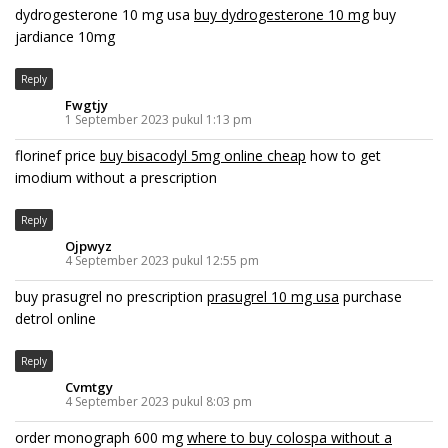
dydrogesterone 10 mg usa
buy dydrogesterone 10 mg
buy
jardiance 10mg
Reply
Fwgtjy
1 September 2023 pukul 1:13 pm
florinef price
buy bisacodyl 5mg online cheap
how to get
imodium without a prescription
Reply
Ojpwyz
4 September 2023 pukul 12:55 pm
buy prasugrel no prescription
prasugrel 10 mg usa
purchase
detrol online
Reply
Cvmtgy
4 September 2023 pukul 8:03 pm
order monograph 600 mg
where to buy colospa without a