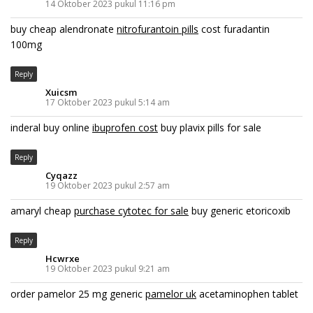
14 Oktober 2023 pukul 11:16 pm
buy cheap alendronate
nitrofurantoin pills
cost furadantin
100mg
Reply
Xuicsm
17 Oktober 2023 pukul 5:14 am
inderal buy online
ibuprofen cost
buy plavix pills for sale
Reply
Cyqazz
19 Oktober 2023 pukul 2:57 am
amaryl cheap
purchase cytotec for sale
buy generic etoricoxib
Reply
Hcwrxe
19 Oktober 2023 pukul 9:21 am
order pamelor 25 mg generic
pamelor uk
acetaminophen tablet