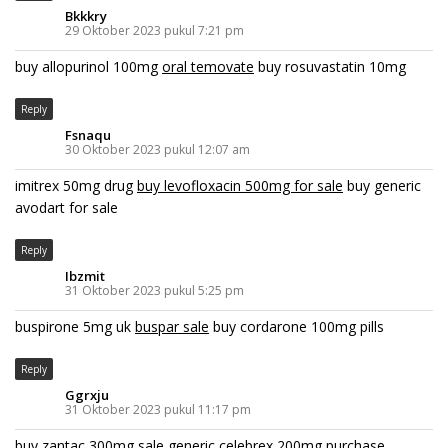
Bkkkry
29 Oktober 2023 pukul 7:21 pm
buy allopurinol 100mg
oral temovate
buy rosuvastatin 10mg
Reply
Fsnaqu
30 Oktober 2023 pukul 12:07 am
imitrex 50mg drug
buy levofloxacin 500mg for sale
buy generic
avodart for sale
Reply
Ibzmit
31 Oktober 2023 pukul 5:25 pm
buspirone 5mg uk
buspar sale
buy cordarone 100mg pills
Reply
Ggrxju
31 Oktober 2023 pukul 11:17 pm
buy zantac 300mg sale
generic celebrex 200mg
purchase