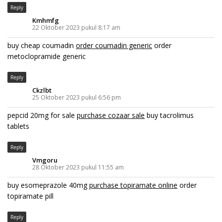
Reply
Kmhmfg
22 Oktober 2023 pukul 8:17 am
buy cheap coumadin
order coumadin generic
order
metoclopramide generic
Reply
Ckzlbt
25 Oktober 2023 pukul 6:56 pm
pepcid 20mg for sale
purchase cozaar sale
buy tacrolimus
tablets
Reply
Vmgoru
28 Oktober 2023 pukul 11:55 am
buy esomeprazole 40mg
purchase topiramate online
order
topiramate pill
Reply