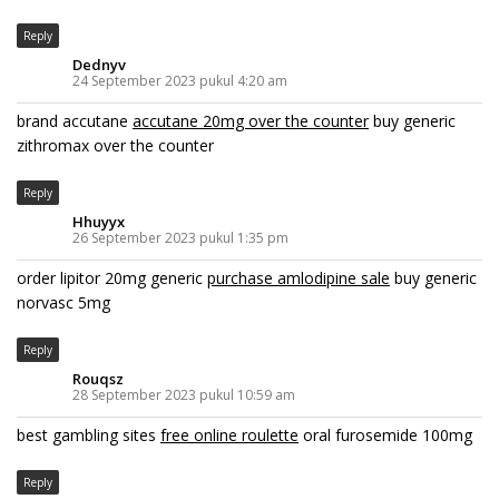
Reply
Dednyv
24 September 2023 pukul 4:20 am
brand accutane
accutane 20mg over the counter
buy generic
zithromax over the counter
Reply
Hhuyyx
26 September 2023 pukul 1:35 pm
order lipitor 20mg generic
purchase amlodipine sale
buy generic
norvasc 5mg
Reply
Rouqsz
28 September 2023 pukul 10:59 am
best gambling sites
free online roulette
oral furosemide 100mg
Reply