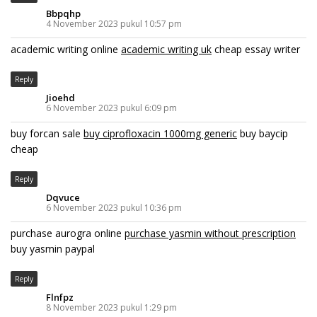
Bbpqhp
4 November 2023 pukul 10:57 pm
academic writing online
academic writing uk
cheap essay writer
Reply
Jioehd
6 November 2023 pukul 6:09 pm
buy forcan sale
buy ciprofloxacin 1000mg generic
buy baycip
cheap
Reply
Dqvuce
6 November 2023 pukul 10:36 pm
purchase aurogra online
purchase yasmin without prescription
buy yasmin paypal
Reply
Flnfpz
8 November 2023 pukul 1:29 pm