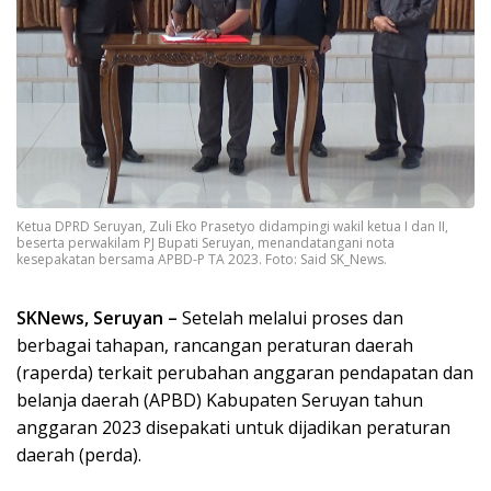
Ketua DPRD Seruyan, Zuli Eko Prasetyo didampingi wakil ketua I dan II,
beserta perwakilam PJ Bupati Seruyan, menandatangani nota
kesepakatan bersama APBD-P TA 2023. Foto: Said SK_News.
SKNews, Seruyan –
Setelah melalui proses dan
berbagai tahapan, rancangan peraturan daerah
(raperda) terkait perubahan anggaran pendapatan dan
belanja daerah (APBD) Kabupaten Seruyan tahun
anggaran 2023 disepakati untuk dijadikan peraturan
daerah (perda).