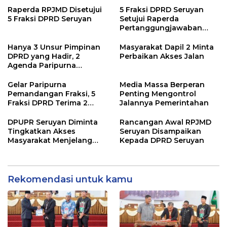
Raperda RPJMD Disetujui
5 Fraksi DPRD Seruyan
5 Fraksi DPRD Seruyan
Setujui Raperda
Pertanggungjawaban
Pelaksanaan APBD TA
2024
Hanya 3 Unsur Pimpinan
Masyarakat Dapil 2 Minta
DPRD yang Hadir, 2
Perbaikan Akses Jalan
Agenda Paripurna
Terpaksa di Tunda
Gelar Paripurna
Media Massa Berperan
Pemandangan Fraksi, 5
Penting Mengontrol
Fraksi DPRD Terima 2
Jalannya Pemerintahan
Buah Usulan Raperda
DPUPR Seruyan Diminta
Rancangan Awal RPJMD
Tingkatkan Akses
Seruyan Disampaikan
Masyarakat Menjelang
Kepada DPRD Seruyan
Lebaran
Rekomendasi untuk kamu