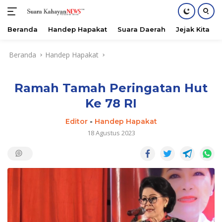
Beranda
Handep Hapakat
Suara Daerah
Jejak Kita
Langsung
Beranda
Handep Hapakat
ke
konten
Ramah Tamah Peringatan Hut
Ke 78 RI
Editor
-
Handep Hapakat
18 Agustus 2023