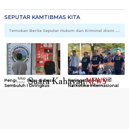
SEPUTAR KAMTIBMAS KITA
Temukan Berita Seputar Hukum dan Kriminal disini .....
tutup
Pengedar Sabu di Desa
Peringatan Hari Anti
..........
Sembuluh I Diringkus
Narkotika Internasional
2026