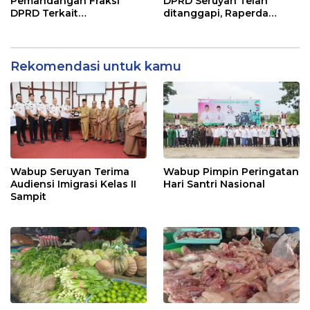
Pemandangan Fraksi
DPRD Seruyan Telah
DPRD Terkait
ditanggapi, Raperda
Pertanggungjawaban
RPJMD Segera
Pelaksanaan APBD TA
Ditindaklanjuti
2024
Rekomendasi untuk kamu
Wabup Seruyan Terima
Wabup Pimpin Peringatan
Audiensi Imigrasi Kelas II
Hari Santri Nasional
Sampit