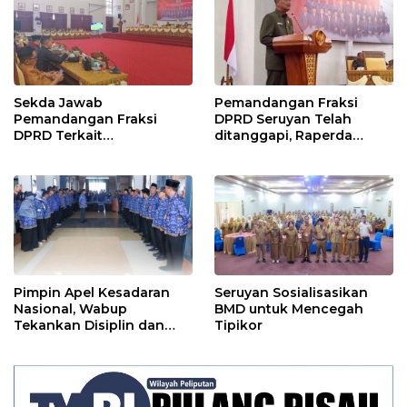
Sekda Jawab
Pemandangan Fraksi
Pemandangan Fraksi
DPRD Seruyan Telah
DPRD Terkait
ditanggapi, Raperda
Pertanggungjawaban
RPJMD Segera
Pelaksanaan APBD TA
Ditindaklanjuti
2024
Pimpin Apel Kesadaran
Seruyan Sosialisasikan
Nasional, Wabup
BMD untuk Mencegah
Tekankan Disiplin dan
Tipikor
Tanggung Jawab Kepada
Para ASN