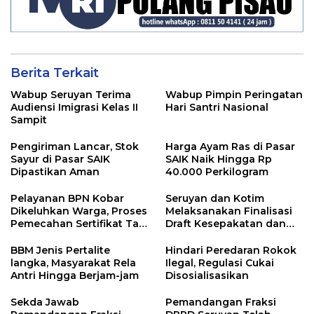
Berita Terkait
Wabup Seruyan Terima
Wabup Pimpin Peringatan
Audiensi Imigrasi Kelas II
Hari Santri Nasional
Sampit
Pengiriman Lancar, Stok
Harga Ayam Ras di Pasar
Sayur di Pasar SAIK
SAIK Naik Hingga Rp
Dipastikan Aman
40.000 Perkilogram
Pelayanan BPN Kobar
Seruyan dan Kotim
Dikeluhkan Warga, Proses
Melaksanakan Finalisasi
Pemecahan Sertifikat Tak
Draft Kesepakatan dan
Kunjung Selesai
Perjanjian Bersama
BBM Jenis Pertalite
Hindari Peredaran Rokok
langka, Masyarakat Rela
Ilegal, Regulasi Cukai
Antri Hingga Berjam-jam
Disosialisasikan
Sekda Jawab
Pemandangan Fraksi