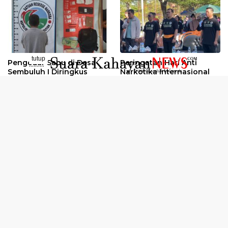
tutup
Pengedar Sabu di Desa
Peringatan Hari Anti
..........
Sembuluh I Diringkus
Narkotika Internasional
2026
Oknum Kuli Tinta Diduga
Kunjungan Kerja Kajati
Pengedar Sabu Dibekuk
Kalteng ke Pulang Pisau
Selengkapnya