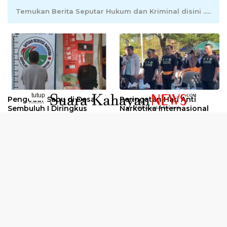
Temukan Berita Seputar Hukum dan Kriminal disini .....
tutup
Pengedar Sabu di Desa
Peringatan Hari Anti
..........
Sembuluh I Diringkus
Narkotika Internasional
2026
Oknum Kuli Tinta Diduga
Kunjungan Kerja Kajati
Pengedar Sabu Dibekuk
Kalteng ke Pulang Pisau