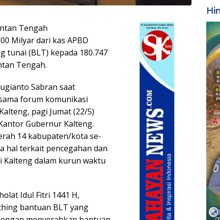
Hi
mantan Tengah
00 Milyar dari kas APBD
g tunai (BLT) kepada 180.747
antan Tengah.
Sugianto Sabran saat
rsama forum komunikasi
alteng, pagi Jumat (22/5)
 Kantor Gubernur Kalteng.
daerah 14 kabupaten/kota se-
 hal terkait pencegahan dan
i Kalteng dalam kurun waktu
lat Idul Fitri 1441 H,
ching bantuan BLT yang
 dengan menyerahkan bantuan