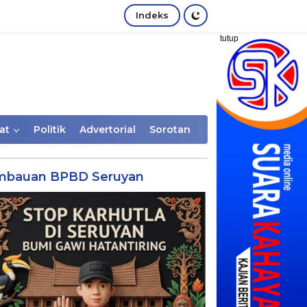
Indeks
tutup
at
Politik
Advertorial
Sorotan
mbauan BPBD Seruyan