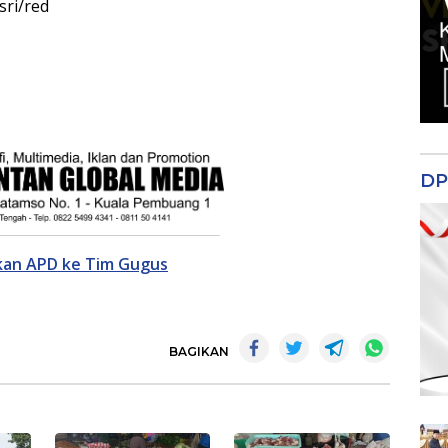
ri/red
DP
kan APD ke Tim Gugus
BAGIKAN