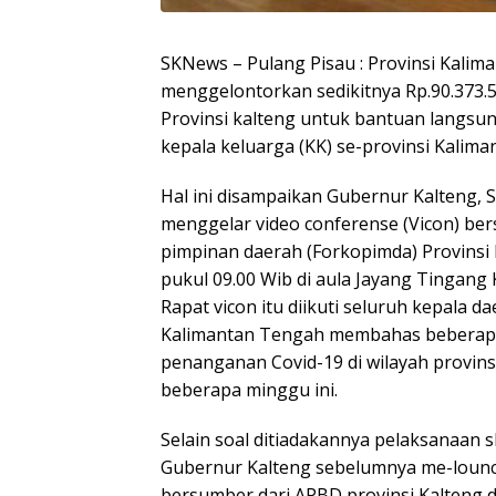
SKNews – Pulang Pisau : Provinsi Kali
menggelontorkan sedikitnya Rp.90.373.5
Provinsi kalteng untuk bantuan langsun
kepala keluarga (KK) se-provinsi Kalim
Hal ini disampaikan Gubernur Kalteng, 
menggelar video conferense (Vicon) be
pimpinan daerah (Forkopimda) Provinsi K
pukul 09.00 Wib di aula Jayang Tingang
Rapat vicon itu diikuti seluruh kepala 
Kalimantan Tengah membahas beberapa
penanganan Covid-19 di wilayah provins
beberapa minggu ini.
Selain soal ditiadakannya pelaksanaan sho
Gubernur Kalteng sebelumnya me-loun
bersumber dari APBD provinsi Kalteng