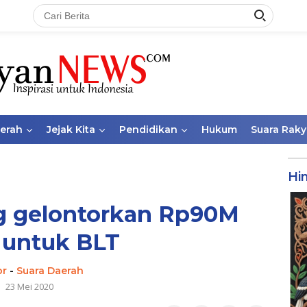
aerah
Jejak Kita
Pendidikan
Hukum
Suara Raky
Hi
ng gelontorkan Rp90M
 untuk BLT
or
-
Suara Daerah
23 Mei 2020