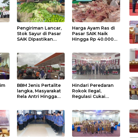
Pengiriman Lancar,
Harga Ayam Ras di
Stok Sayur di Pasar
Pasar SAIK Naik
SAIK Dipastikan
Hingga Rp 40.000
Aman
Perkilogram
tim
BBM Jenis Pertalite
Hindari Peredaran
langka, Masyarakat
Rokok Ilegal,
Rela Antri Hingga
Regulasi Cukai
n
Berjam-jam
Disosialisasikan
ama