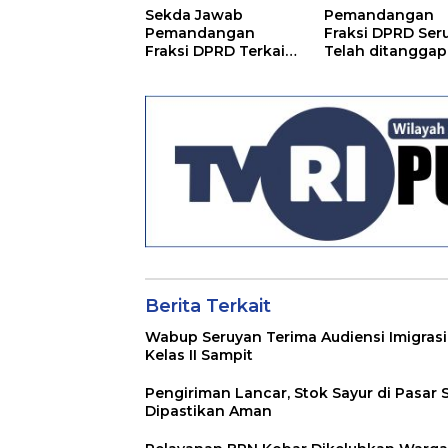
Sekda Jawab
Pemandangan
Pemandangan
Fraksi DPRD Ser
Fraksi DPRD Terkait
Telah ditanggapi
Pertanggungjawaba
Raperda RPJMD
n Pelaksanaan APBD
Segera
TA 2024
Ditindaklanjuti
Berita Terkait
Wabup Seruyan Terima Audiensi Imigrasi
Kelas II Sampit
Pengiriman Lancar, Stok Sayur di Pasar 
Dipastikan Aman