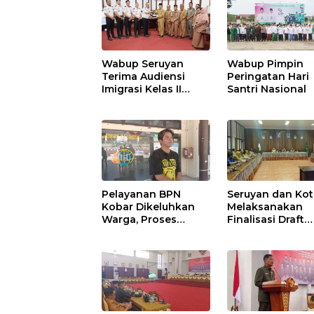
Wabup Seruyan
Wabup Pimpin
Terima Audiensi
Peringatan Hari
Imigrasi Kelas II
Santri Nasional
Sampit
Pelayanan BPN
Seruyan dan Ko
Kobar Dikeluhkan
Melaksanakan
Warga, Proses
Finalisasi Draft
Pemecahan
Kesepakatan da
Sertifikat Tak
Perjanjian Bers
Kunjung Selesai