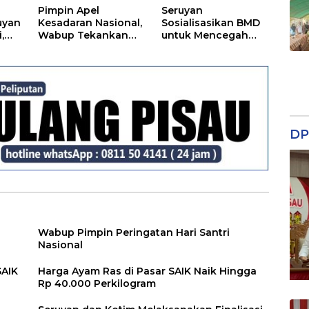
Pimpin Apel
Seruyan
uyan
Kesadaran Nasional,
Sosialisasikan BMD
,
Wabup Tekankan
untuk Mencegah
Disiplin dan
Tipikor
Tanggung Jawab
Kepada Para ASN
DP
Wabup Pimpin Peringatan Hari Santri
Nasional
SAIK
Harga Ayam Ras di Pasar SAIK Naik Hingga
Rp 40.000 Perkilogram