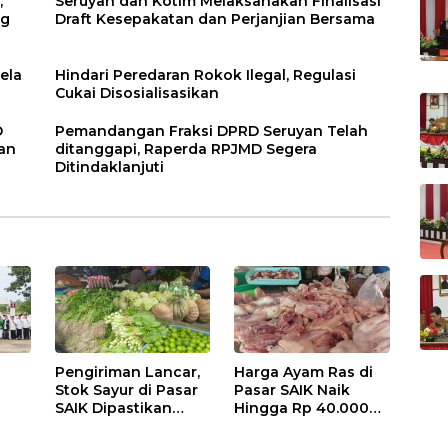
,
Seruyan dan Kotim Melaksanakan Finalisasi
ng
Draft Kesepakatan dan Perjanjian Bersama
ela
Hindari Peredaran Rokok Ilegal, Regulasi
Cukai Disosialisasikan
D
Pemandangan Fraksi DPRD Seruyan Telah
an
ditanggapi, Raperda RPJMD Segera
Ditindaklanjuti
Pengiriman Lancar,
Harga Ayam Ras di
Stok Sayur di Pasar
Pasar SAIK Naik
SAIK Dipastikan
Hingga Rp 40.000
Aman
Perkilogram