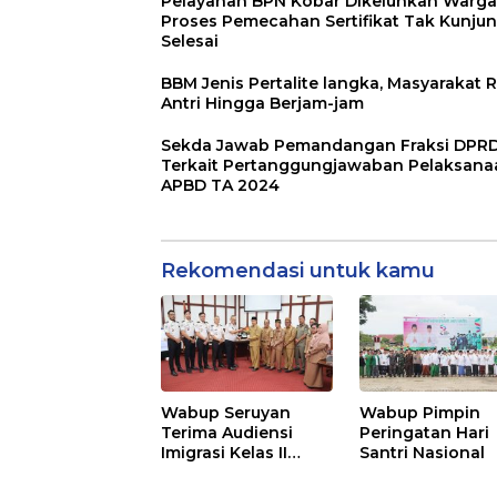
Pelayanan BPN Kobar Dikeluhkan Warga
Proses Pemecahan Sertifikat Tak Kunju
Selesai
BBM Jenis Pertalite langka, Masyarakat R
Antri Hingga Berjam-jam
Sekda Jawab Pemandangan Fraksi DPR
Terkait Pertanggungjawaban Pelaksana
APBD TA 2024
Rekomendasi untuk kamu
Wabup Seruyan
Wabup Pimpin
Terima Audiensi
Peringatan Hari
Imigrasi Kelas II
Santri Nasional
Sampit