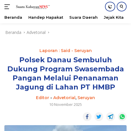
Beranda
Handep Hapakat
Suara Daerah
Jejak Kita
Langsung
Beranda
Advetorial
ke
konten
Laporan : Said - Seruyan
Polsek Danau Sembuluh
Dukung Program Swasembada
Pangan Melalui Penanaman
Jagung di Lahan PT HMBP
Editor
-
Advetorial
,
Seruyan
10 November 2025