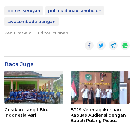
polres seruyan
polsek danau sembuluh
swasembada pangan
Penulis: Said
Editor: Yusnan
Baca Juga
Gerakan Langit Biru,
BPJS Ketenagakerjaan
Indonesia Asri
Kapuas Audiensi dengan
Bupati Pulang Pisau
Bahas Kepesertaan PKBU,
Ekosistem Desa, dan