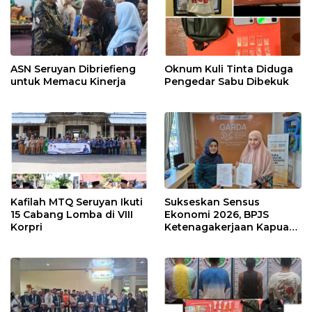
ASN Seruyan Dibriefieng
Oknum Kuli Tinta Diduga
untuk Memacu Kinerja
Pengedar Sabu Dibekuk
Kafilah MTQ Seruyan Ikuti
Sukseskan Sensus
15 Cabang Lomba di VIII
Ekonomi 2026, BPJS
Korpri
Ketenagakerjaan Kapuas
dan BPS Lindungi Ribuan
Petugas Lapangan