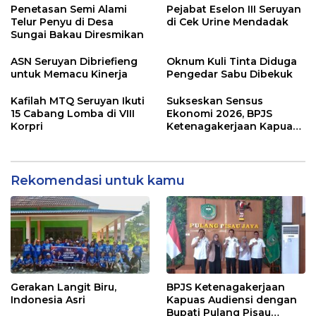
Penetasan Semi Alami
Pejabat Eselon III Seruyan
Telur Penyu di Desa
di Cek Urine Mendadak
Sungai Bakau Diresmikan
ASN Seruyan Dibriefieng
Oknum Kuli Tinta Diduga
untuk Memacu Kinerja
Pengedar Sabu Dibekuk
Kafilah MTQ Seruyan Ikuti
Sukseskan Sensus
15 Cabang Lomba di VIII
Ekonomi 2026, BPJS
Korpri
Ketenagakerjaan Kapuas
dan BPS Lindungi Ribuan
Petugas Lapangan
Rekomendasi untuk kamu
Gerakan Langit Biru,
BPJS Ketenagakerjaan
Indonesia Asri
Kapuas Audiensi dengan
Bupati Pulang Pisau