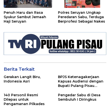
Penuh Haru dan Rasa
Polres Seruyan Ungkap
Syukur Sambut Jemaah
Peredaran Sabu, Terduga
Haji Seruyan
Berprofesi Sebagai Nakes
Berita Terkait
Gerakan Langit Biru,
BPJS Ketenagakerjaan
Indonesia Asri
Kapuas Audiensi dengan
Bupati Pulang Pisau
Bahas Kepesertaan PKBU,
Ekosistem Desa, dan
140 Personil Resmi
Pengedar Sabu di Desa
Pekerja Rentan
Dilepas untuk
Sembuluh I Diringkus
Pengamanan Pilkades