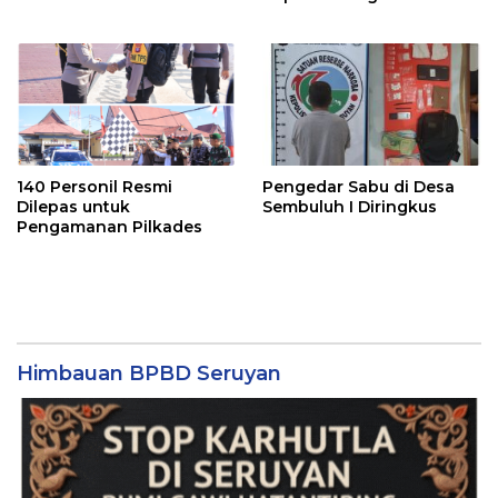
Bahas Kepesertaan PKBU,
Ekosistem Desa, dan
Pekerja Rentan
140 Personil Resmi
Pengedar Sabu di Desa
Dilepas untuk
Sembuluh I Diringkus
Pengamanan Pilkades
Himbauan BPBD Seruyan