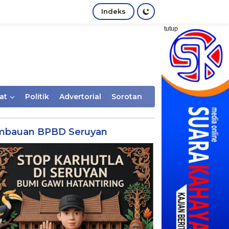
Indeks
tutup
at
Politik
Advertorial
Sorotan
mbauan BPBD Seruyan