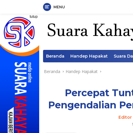
MENU
Langsung
tutup
ke
konten
Beranda
Handep Hapakat
Suara D
Beranda
Handep Hapakat
Percepat Tun
Pengendalian Pe
Editor