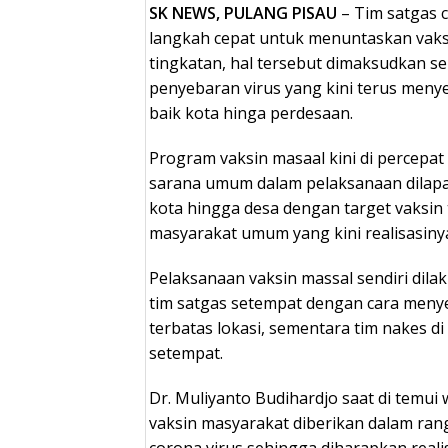
SK NEWS, PULANG PISAU
– Tim satgas 
langkah cepat untuk menuntaskan vaksi
tingkatan, hal tersebut dimaksudkan s
penyebaran virus yang kini terus menye
baik kota hinga perdesaan.
Program vaksin masaal kini di percepat
sarana umum dalam pelaksanaan dilap
kota hingga desa dengan target vaksin 
masyarakat umum yang kini realisasiny
Pelaksanaan vaksin massal sendiri dila
tim satgas setempat dengan cara meny
terbatas lokasi, sementara tim nakes di
setempat.
Dr. Muliyanto Budihardjo saat di temu
vaksin masyarakat diberikan dalam ra
corona virus sehingga diharapkan realis