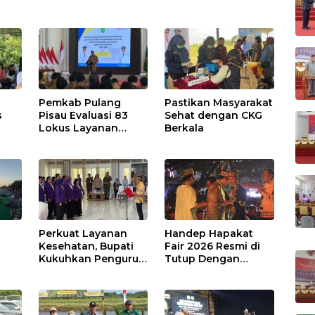
Pemkab Pulang
Pastikan Masyarakat
s
Pisau Evaluasi 83
Sehat dengan CKG
Lokus Layanan
Berkala
Publik
Perkuat Layanan
Handep Hapakat
a
Kesehatan, Bupati
Fair 2026 Resmi di
Kukuhkan Pengurus
Tutup Dengan
TP Posyandu
Malam Hiburan
Rakyat