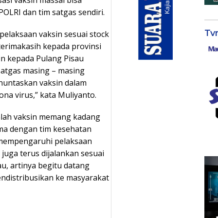
POLRI dan tim satgas sendiri.
Tv
 pelaksaan vaksin sesuai stock
rterimakasih kepada provinsi
in kepada Pulang Pisau
satgas masing – masing
enuntaskan vaksin dalam
a virus,” kata Muliyanto.
mlah vaksin memang kadang
ma dengan tim kesehatan
lu mempengaruhi pelaksaan
juga terus dijalankan sesuai
u, artinya begitu datang
ndistribusikan ke masyarakat