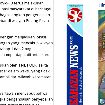
covid-19 terus melakukan
Hi
nasi masyarakat di berbagai
ebagai langkah pengendalian
bar di wilayah Pulang Pisau
 dengan menjadikan lokasi
angan yang mencakup wilayah
tahap 1 dan 2 bagi
a hampir dapat dituntaskan.
kukan oleh TNI, POLRI serta
ebar dalam waktu yang tidak
 ambil dari wilayah kecamatan
i wartawan menyebut bahwa
ngka pengendalian penyebaran
asi vaksin massal bisa