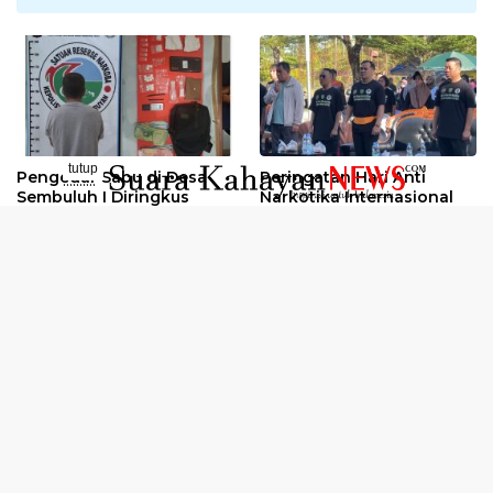
tutup
Pengedar Sabu di Desa
Peringatan Hari Anti
..........
Sembuluh I Diringkus
Narkotika Internasional
2026
Oknum Kuli Tinta Diduga
Kunjungan Kerja Kajati
Pengedar Sabu Dibekuk
Kalteng ke Pulang Pisau