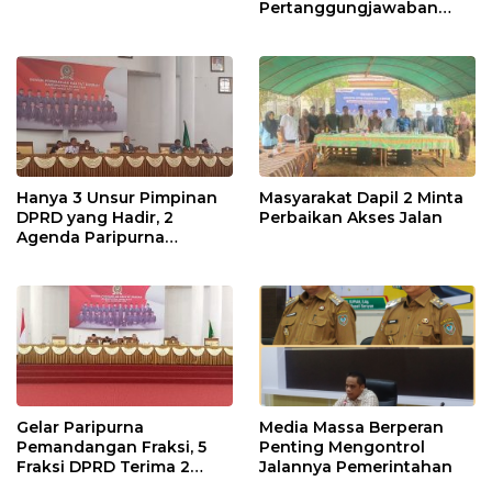
Pertanggungjawaban
Pelaksanaan APBD TA
2024
Hanya 3 Unsur Pimpinan
Masyarakat Dapil 2 Minta
DPRD yang Hadir, 2
Perbaikan Akses Jalan
Agenda Paripurna
Terpaksa di Tunda
Gelar Paripurna
Media Massa Berperan
Pemandangan Fraksi, 5
Penting Mengontrol
Fraksi DPRD Terima 2
Jalannya Pemerintahan
Buah Usulan Raperda