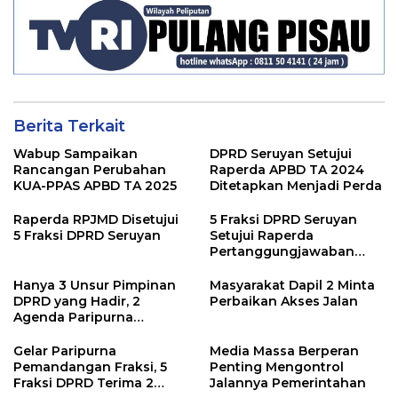
Berita Terkait
Wabup Sampaikan
DPRD Seruyan Setujui
Rancangan Perubahan
Raperda APBD TA 2024
KUA-PPAS APBD TA 2025
Ditetapkan Menjadi Perda
Raperda RPJMD Disetujui
5 Fraksi DPRD Seruyan
5 Fraksi DPRD Seruyan
Setujui Raperda
Pertanggungjawaban
Pelaksanaan APBD TA
2024
Hanya 3 Unsur Pimpinan
Masyarakat Dapil 2 Minta
DPRD yang Hadir, 2
Perbaikan Akses Jalan
Agenda Paripurna
Terpaksa di Tunda
Gelar Paripurna
Media Massa Berperan
Pemandangan Fraksi, 5
Penting Mengontrol
Fraksi DPRD Terima 2
Jalannya Pemerintahan