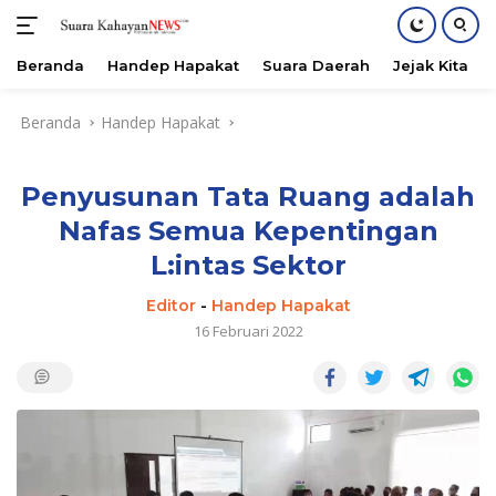
Beranda
Handep Hapakat
Suara Daerah
Jejak Kita
Langsung
Beranda
Handep Hapakat
ke
konten
Penyusunan Tata Ruang adalah
Nafas Semua Kepentingan
L:intas Sektor
Editor
-
Handep Hapakat
16 Februari 2022