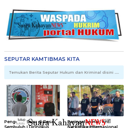
SEPUTAR KAMTIBMAS KITA
Temukan Berita Seputar Hukum dan Kriminal disini .....
tutup
Pengedar Sabu di Desa
Peringatan Hari Anti
..........
Sembuluh I Diringkus
Narkotika Internasional