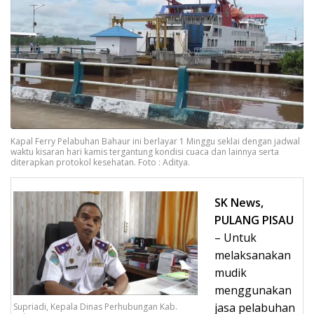
Kapal Ferry Pelabuhan Bahaur ini berlayar 1 Minggu seklai dengan jadwal
waktu kisaran hari kamis tergantung kondisi cuaca dan lainnya serta
diterapkan protokol kesehatan. Foto : Aditya.
SK News,
PULANG PISAU
– Untuk
melaksanakan
mudik
menggunakan
jasa pelabuhan
Supriadi, Kepala Dinas Perhubungan Kab.