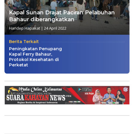
Kapal Sunan Drajat Paciran Pelabuhan
Bahaur diberangkatkan
Handep Hapakat
|
24 April 2022
Berita Terkait
Peningkatan Penupang
Kapal Ferry Bahaur,
Protokol Kesehatan di
Perketat