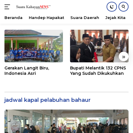
Beranda
Handep Hapakat
Suara Daerah
Jejak Kita
Langsung
ke
konten
«
»
Gerakan Langit Biru,
Bupati Melantik 132 CPNS
Indonesia Asri
Yang Sudah Dikukuhkan
jadwal kapal pelabuhan bahaur