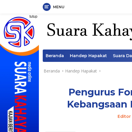
MENU
Langsung
tutup
ke
konten
Beranda
Handep Hapakat
Suara D
Beranda
Handep Hapakat
Pengurus F
Kebangsaan 
Editor