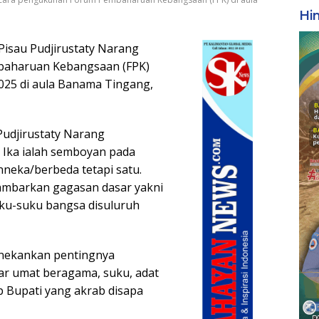
Hi
Pisau Pudjirustaty Narang
baharuan Kebangsaan (FPK)
025 di aula Banama Tingang,
Pudjirustaty Narang
Ika ialah semboyan pada
neka/berbeda tetapi satu.
ambarkan gagasan dasar yakni
u-suku bangsa disuluruh
enekankan pentingnya
ar umat beragama, suku, adat
p Bupati yang akrab disapa