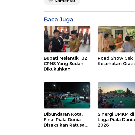
Komentar
Baca Juga
Bupati Melantik 132
Road Show Cek
CPNS Yang Sudah
Kesehatan Grati
Dikukuhkan
Dibundaran Kota,
Sinergi UMKM di
Final Piala Dunia
Laga Piala Duni
Disaksikan Ratusan
2026
Warga Pulpis