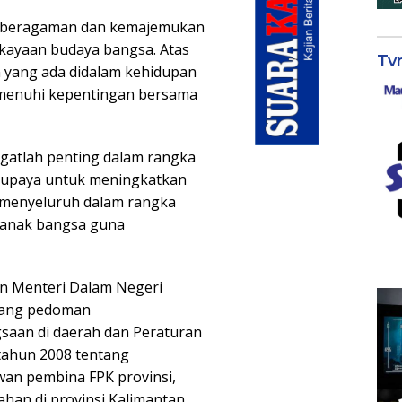
 keberagaman dan kemajemukan
kayaan budaya bangsa. Atas
Tv
an yang ada didalam kehidupan
emenuhi kepentingan bersama
angatlah penting dalam rangka
 upaya untuk meningkatkan
 menyeluruh dalam rangka
anak bangsa guna
an Menteri Dalam Negeri
tang pedoman
aan di daerah dan Peraturan
tahun 2008 tentang
an pembina FPK provinsi,
han di provinsi Kalimantan