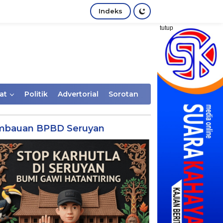
Indeks
tutup
at
Politik
Advertorial
Sorotan
mbauan BPBD Seruyan