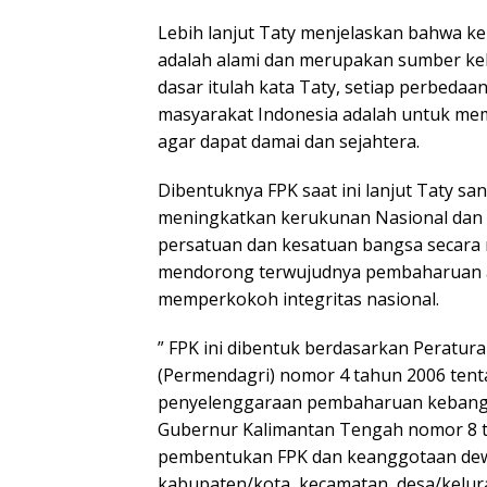
Lebih lanjut Taty menjelaskan bahwa
adalah alami dan merupakan sumber ke
dasar itulah kata Taty, setiap perbeda
masyarakat Indonesia adalah untuk m
agar dapat damai dan sejahtera.
Dibentuknya FPK saat ini lanjut Taty s
meningkatkan kerukunan Nasional dan
persatuan dan kesatuan bangsa secara
mendorong terwujudnya pembaharuan 
memperkokoh integritas nasional.
” FPK ini dibentuk berdasarkan Peratur
(Permendagri) nomor 4 tahun 2006 ten
penyelenggaraan pembaharuan kebangs
Gubernur Kalimantan Tengah nomor 8 
pembentukan FPK dan keanggotaan dew
kabupaten/kota, kecamatan, desa/kelura