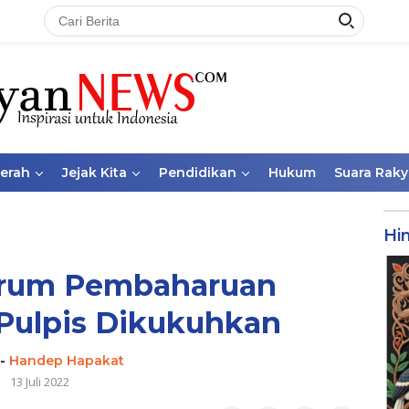
aerah
Jejak Kita
Pendidikan
Hukum
Suara Raky
Hi
orum Pembaharuan
Pulpis Dikukuhkan
-
Handep Hapakat
13 Juli 2022