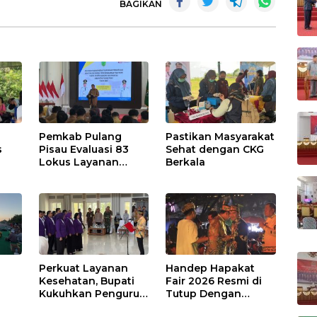
BAGIKAN
Pemkab Pulang
Pastikan Masyarakat
s
Pisau Evaluasi 83
Sehat dengan CKG
Lokus Layanan
Berkala
Publik
Perkuat Layanan
Handep Hapakat
a
Kesehatan, Bupati
Fair 2026 Resmi di
Kukuhkan Pengurus
Tutup Dengan
TP Posyandu
Malam Hiburan