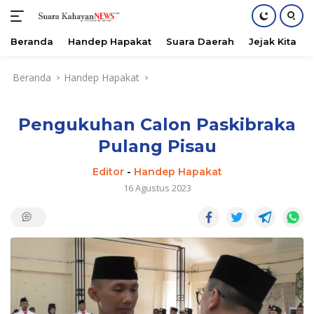
Beranda
Handep Hapakat
Suara Daerah
Jejak Kita
Langsung
Beranda
Handep Hapakat
ke
konten
Pengukuhan Calon Paskibraka
Pulang Pisau
Editor
-
Handep Hapakat
16 Agustus 2023