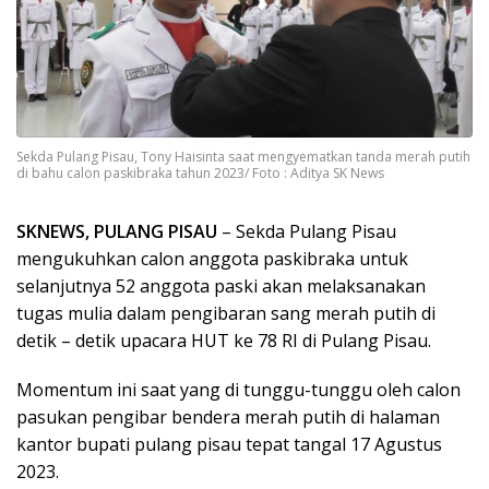
Sekda Pulang Pisau, Tony Haisinta saat mengyematkan tanda merah putih
di bahu calon paskibraka tahun 2023/ Foto : Aditya SK News
SKNEWS, PULANG PISAU
– Sekda Pulang Pisau
mengukuhkan calon anggota paskibraka untuk
selanjutnya 52 anggota paski akan melaksanakan
tugas mulia dalam pengibaran sang merah putih di
detik – detik upacara HUT ke 78 RI di Pulang Pisau.
Momentum ini saat yang di tunggu-tunggu oleh calon
pasukan pengibar bendera merah putih di halaman
kantor bupati pulang pisau tepat tangal 17 Agustus
2023.