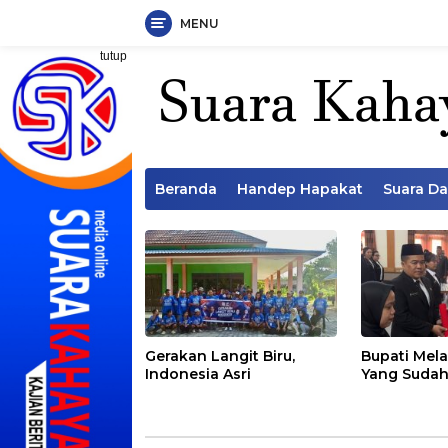
MENU
Langsung
tutup
ke
konten
Beranda
Handep Hapakat
Suara D
Gerakan Langit Biru,
Bupati Mela
Indonesia Asri
Yang Sudah