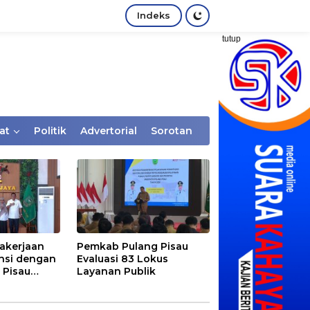
Indeks
tutup
at
Politik
Advertorial
Sorotan
akerjaan
Pemkab Pulang Pisau
nsi dengan
Evaluasi 83 Lokus
 Pisau
Layanan Publik
rtaan
tem Desa,
Rentan