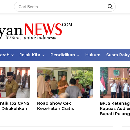
aerah
Jejak Kita
Pendidikan
Hukum
Suara Raky
ntik 132 CPNS
Road Show Cek
BPJS Ketenag
 Dikukuhkan
Kesehatan Gratis
Kapuas Audie
Bupati Pulang
Bahas Kepese
PKBU, Ekosis
dan Pekerja 