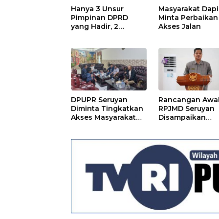
Hanya 3 Unsur
Masyarakat Dapi
Pimpinan DPRD
Minta Perbaikan
yang Hadir, 2
Akses Jalan
Agenda Paripurna
Terpaksa di Tunda
DPUPR Seruyan
Rancangan Awa
Diminta Tingkatkan
RPJMD Seruyan
Akses Masyarakat
Disampaikan
Menjelang Lebaran
Kepada DPRD
Seruyan