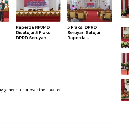
Raperda RPJMD
5 Fraksi DPRD
Disetujui 5 Fraksi
Seruyan Setujui
DPRD Seruyan
Raperda
adi
Pertanggungjawaba
n Pelaksanaan APBD
TA 2024
y generic tricor over the counter