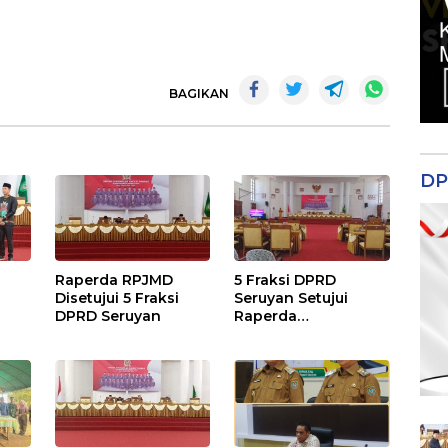
BAGIKAN
DP
Raperda RPJMD
5 Fraksi DPRD
Disetujui 5 Fraksi
Seruyan Setujui
DPRD Seruyan
Raperda
adi
Pertanggungjawaba
n Pelaksanaan APBD
TA 2024