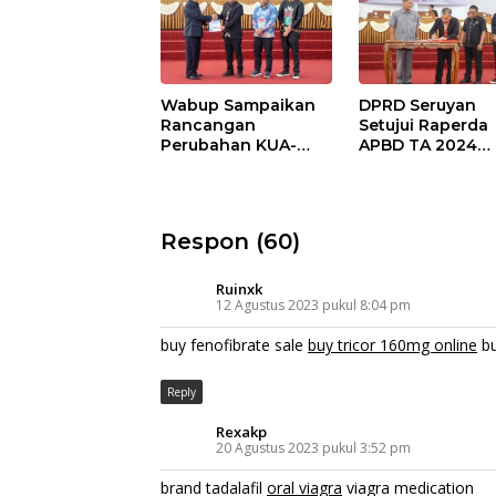
Wabup Sampaikan
DPRD Seruyan
Rancangan
Setujui Raperda
Perubahan KUA-
APBD TA 2024
PPAS APBD TA 2025
Ditetapkan Menj
Perda
Respon (60)
Ruinxk
12 Agustus 2023 pukul 8:04 pm
buy fenofibrate sale
buy tricor 160mg online
bu
Reply
Rexakp
20 Agustus 2023 pukul 3:52 pm
brand tadalafil
oral viagra
viagra medication