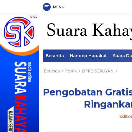
MENU
Langsung
tutup
ke
konten
Beranda
Handep Hapakat
Suara D
Beranda
Politik
DPRD SERUYAN
Pengobatan Gratis
Ringanka
Edito