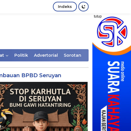
Indeks
tutup
at
Politik
Advertorial
Sorotan
mbauan BPBD Seruyan