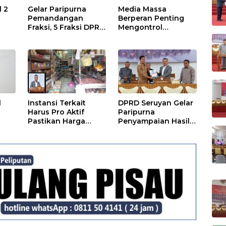
l 2
Gelar Paripurna
Media Massa
Pemandangan
Berperan Penting
Fraksi, 5 Fraksi DPRD
Mengontrol
Terima 2 Buah
Jalannya
Usulan Raperda
Pemerintahan
l
Instansi Terkait
DPRD Seruyan Gelar
Harus Pro Aktif
Paripurna
Pastikan Harga
Penyampaian Hasil
Kebutuhan Tetap
Reses
Terjangkau