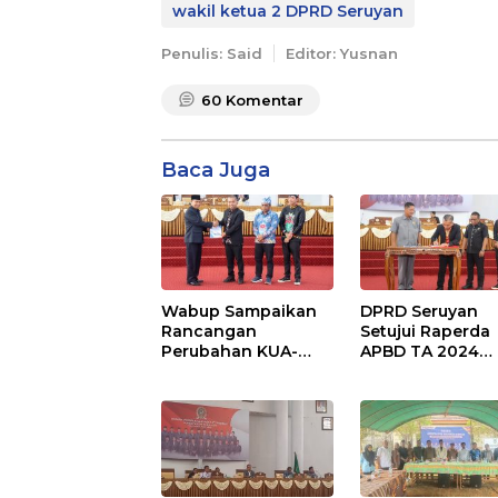
wakil ketua 2 DPRD Seruyan
Penulis: Said
Editor: Yusnan
60
Komentar
Baca Juga
Wabup Sampaikan
DPRD Seruyan
Rancangan
Setujui Raperda
Perubahan KUA-
APBD TA 2024
PPAS APBD TA 2025
Ditetapkan Menj
Perda