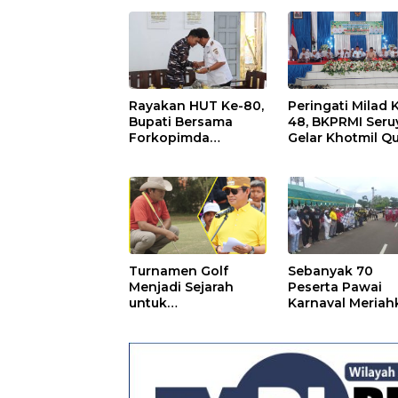
Sekolah: Antara Hak,
Batas, dan Etika
Hukum Pendidikan
Rayakan HUT Ke-80,
Peringati Milad 
Bupati Bersama
48, BKPRMI Seru
Forkopimda
Gelar Khotmil Qu
Kunjungi Markas
dan Doa Bersam
POS TNI AL
untuk Bangsa
Turnamen Golf
Sebanyak 70
Menjadi Sejarah
Peserta Pawai
untuk
Karnaval Meriah
Mengharumkan
HUT Seruyan Ke
Seruyan
dan HUT RI ke-8