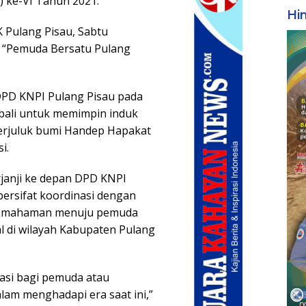
 ke-VI Tahun 2021.
Hi
 Pulang Pisau, Sabtu
a “Pemuda Bersatu Pulang
DPD KNPI Pulang Pisau pada
mbali untuk memimpin induk
erjuluk bumi Handep Hapakat
i.
rjanji ke depan DPD KNPI
ersifat koordinasi dengan
pemahaman menuju pemuda
al di wilayah Kabupaten Pulang
kasi bagi pemuda atau
alam menghadapi era saat ini,”