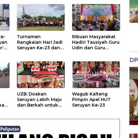
Ke-
Turnamen
Ribuan Masyarakat
yan
Rangkaian Hari Jadi
Hadiri Tausiyah Guru
r’an
Seruyan Ke-23 dan
Udin dan Guru
a
HUT Kemerdekaan
Mahmud
Ke-80 RI Resmi
DP
Ditutup
UZB: Doakan
Wagub Kalteng
Seruyan Lebih Maju
Pimpin Apel HUT
kan
dan Berkah untuk
Seruyan Ke-23
-23
Semua di Usia Ke-23
0
Tahun