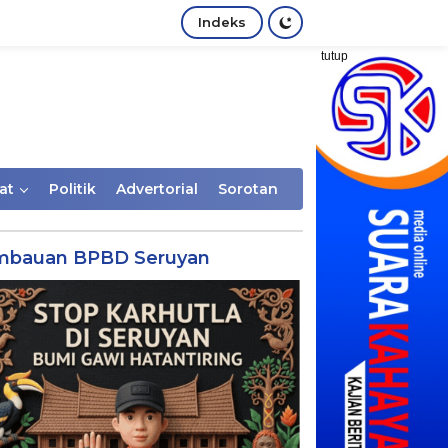
Indeks
tutup
at
Politik
Advertorial
Sorotan
mbauan BPBD Seruyan