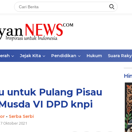
aerah
Jejak Kita
Pendidikan
Hukum
Suara Raky
Hi
 untuk Pulang Pisau
Musda VI DPD knpi
tor
-
Serba Serbi
17 Oktober 2021