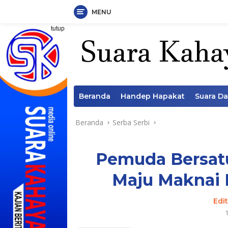
MENU
Langsung
tutup
ke
konten
Beranda
Handep Hapakat
Suara D
Beranda
Serba Serbi
Pemuda Bersatu
Maju Maknai 
Edi