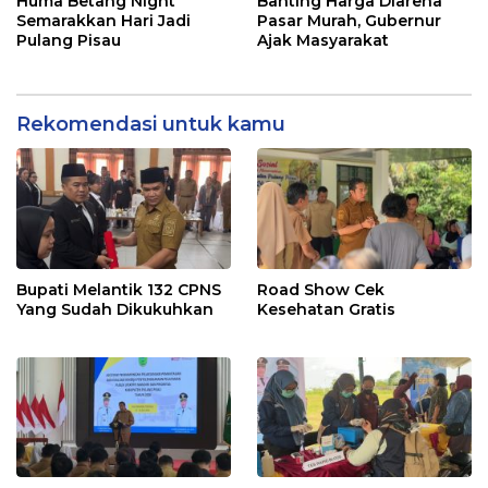
Huma Betang Night
Banting Harga Diarena
Semarakkan Hari Jadi
Pasar Murah, Gubernur
Pulang Pisau
Ajak Masyarakat
Rekomendasi untuk kamu
Bupati Melantik 132 CPNS
Road Show Cek
Yang Sudah Dikukuhkan
Kesehatan Gratis