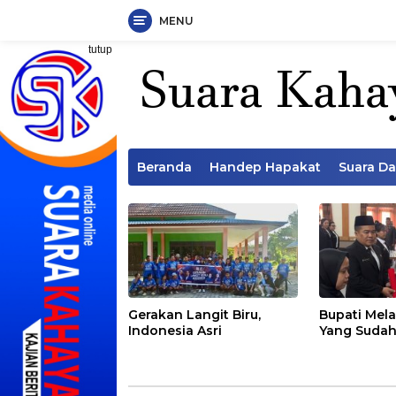
MENU
Langsung
tutup
ke
konten
Beranda
Handep Hapakat
Suara D
Gerakan Langit Biru,
Bupati Mela
Indonesia Asri
Yang Sudah