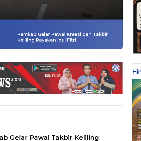
Pemkab Gelar Pawai Kreasi dan Takbir
Keliling Rayakan Idul Fitri
Hi
b Gelar Pawai Takbir Keliling