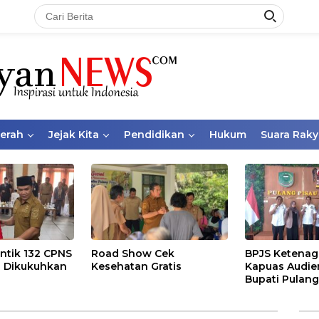
aerah
Jejak Kita
Pendidikan
Hukum
Suara Raky
ntik 132 CPNS
Road Show Cek
BPJS Ketenag
 Dikukuhkan
Kesehatan Gratis
Kapuas Audie
Bupati Pulang
Bahas Kepese
PKBU, Ekosis
dan Pekerja 