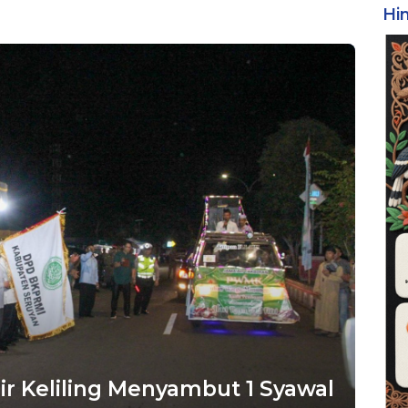
Hi
r Keliling Menyambut 1 Syawal