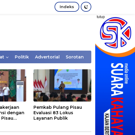
Indeks
tutup
at
Politik
Advertorial
Sorotan
akerjaan
Pemkab Pulang Pisau
nsi dengan
Evaluasi 83 Lokus
 Pisau
Layanan Publik
rtaan
tem Desa,
Rentan