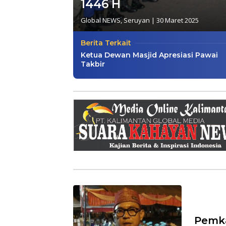
1446 H
Global NEWS
,
Seruyan
|
30 Maret 2025
Berita Terkait
Ketua Dewan Masjid Apresiasi Pawai
Takbir
Pemka