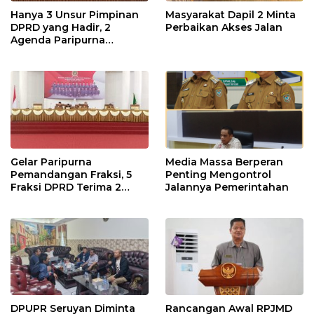
Hanya 3 Unsur Pimpinan
Masyarakat Dapil 2 Minta
DPRD yang Hadir, 2
Perbaikan Akses Jalan
Agenda Paripurna
Terpaksa di Tunda
Gelar Paripurna
Media Massa Berperan
Pemandangan Fraksi, 5
Penting Mengontrol
Fraksi DPRD Terima 2
Jalannya Pemerintahan
Buah Usulan Raperda
DPUPR Seruyan Diminta
Rancangan Awal RPJMD