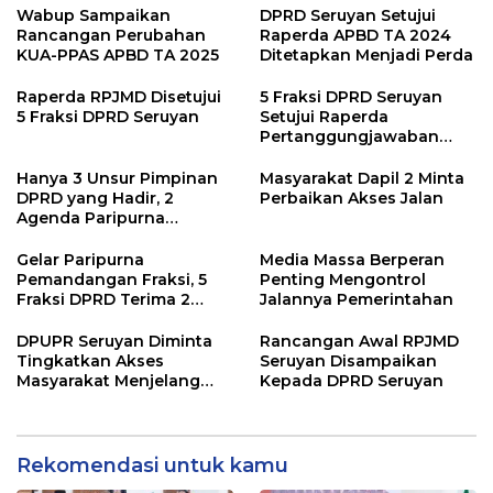
Wabup Sampaikan
DPRD Seruyan Setujui
Rancangan Perubahan
Raperda APBD TA 2024
KUA-PPAS APBD TA 2025
Ditetapkan Menjadi Perda
Raperda RPJMD Disetujui
5 Fraksi DPRD Seruyan
5 Fraksi DPRD Seruyan
Setujui Raperda
Pertanggungjawaban
Pelaksanaan APBD TA
2024
Hanya 3 Unsur Pimpinan
Masyarakat Dapil 2 Minta
DPRD yang Hadir, 2
Perbaikan Akses Jalan
Agenda Paripurna
Terpaksa di Tunda
Gelar Paripurna
Media Massa Berperan
Pemandangan Fraksi, 5
Penting Mengontrol
Fraksi DPRD Terima 2
Jalannya Pemerintahan
Buah Usulan Raperda
DPUPR Seruyan Diminta
Rancangan Awal RPJMD
Tingkatkan Akses
Seruyan Disampaikan
Masyarakat Menjelang
Kepada DPRD Seruyan
Lebaran
Rekomendasi untuk kamu