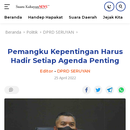
Beranda
Handep Hapakat
Suara Daerah
Jejak Kita
Langsung
Beranda
Politik
DPRD SERUYAN
ke
konten
Pemangku Kepentingan Harus
Hadir Setiap Agenda Penting
Editor
-
DPRD SERUYAN
25 April 2022