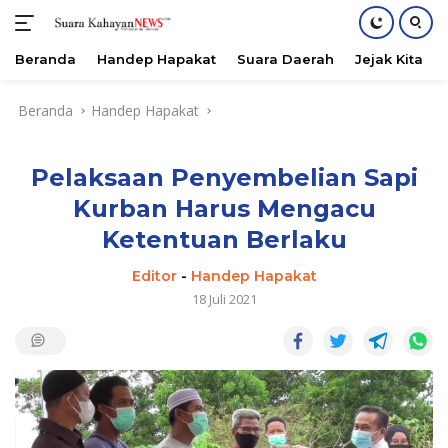
Beranda
Handep Hapakat
Suara Daerah
Jejak Kita
Langsung
Beranda
Handep Hapakat
ke
konten
Pelaksaan Penyembelian Sapi
Kurban Harus Mengacu
Ketentuan Berlaku
Editor
-
Handep Hapakat
18 Juli 2021