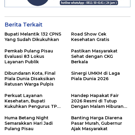
Berita Terkait
Bupati Melantik 132 CPNS
Road Show Cek
Yang Sudah Dikukuhkan
Kesehatan Gratis
Pemkab Pulang Pisau
Pastikan Masyarakat
Evaluasi 83 Lokus
Sehat dengan CKG
Layanan Publik
Berkala
Dibundaran Kota, Final
Sinergi UMKM di Laga
Piala Dunia Disaksikan
Piala Dunia 2026
Ratusan Warga Pulpis
Perkuat Layanan
Handep Hapakat Fair
Kesehatan, Bupati
2026 Resmi di Tutup
Kukuhkan Pengurus TP
Dengan Malam Hiburan
Posyandu
Rakyat
Huma Betang Night
Banting Harga Diarena
Semarakkan Hari Jadi
Pasar Murah, Gubernur
Pulang Pisau
Ajak Masyarakat