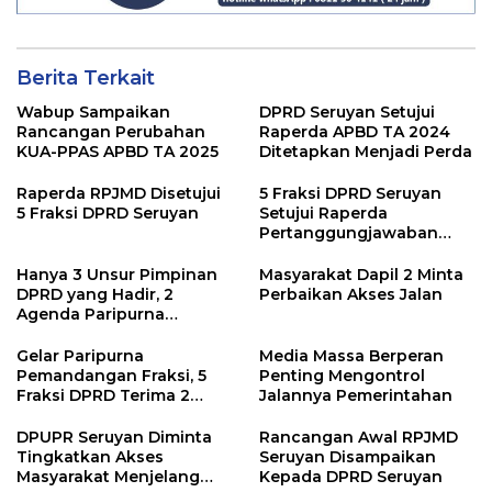
Berita Terkait
Wabup Sampaikan
DPRD Seruyan Setujui
Rancangan Perubahan
Raperda APBD TA 2024
KUA-PPAS APBD TA 2025
Ditetapkan Menjadi Perda
Raperda RPJMD Disetujui
5 Fraksi DPRD Seruyan
5 Fraksi DPRD Seruyan
Setujui Raperda
Pertanggungjawaban
Pelaksanaan APBD TA
2024
Hanya 3 Unsur Pimpinan
Masyarakat Dapil 2 Minta
DPRD yang Hadir, 2
Perbaikan Akses Jalan
Agenda Paripurna
Terpaksa di Tunda
Gelar Paripurna
Media Massa Berperan
Pemandangan Fraksi, 5
Penting Mengontrol
Fraksi DPRD Terima 2
Jalannya Pemerintahan
Buah Usulan Raperda
DPUPR Seruyan Diminta
Rancangan Awal RPJMD
Tingkatkan Akses
Seruyan Disampaikan
Masyarakat Menjelang
Kepada DPRD Seruyan