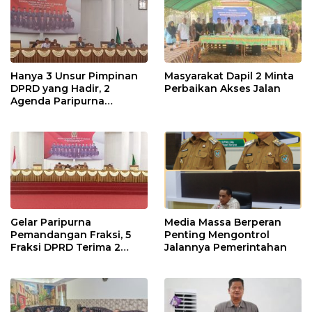
Hanya 3 Unsur Pimpinan
Masyarakat Dapil 2 Minta
DPRD yang Hadir, 2
Perbaikan Akses Jalan
Agenda Paripurna
Terpaksa di Tunda
Gelar Paripurna
Media Massa Berperan
Pemandangan Fraksi, 5
Penting Mengontrol
Fraksi DPRD Terima 2
Jalannya Pemerintahan
Buah Usulan Raperda