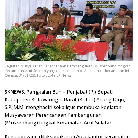
Kegiatan Musyawarah Perencanaan Pembangunan (Musrenbang) tingkat
Kecamatan Arut Selatan yang dilaksanakan di Aula kantor kecamatan ini
(Selasa, 31/01/23). Foto : Epta SK News
SKNEWS, Pangkalan Bun
– Penjabat (Pj) Bupati
Kabupaten Kotawaringin Barat (Kobar) Anang Dirjo,
S.P.,M.M. menghadiri sekaligus membuka kegiatan
Musyawarah Perencanaan Pembangunan
(Musrenbang) tingkat Kecamatan Arut Selatan.
Kegiatan yang dilaksanakan di Aula kantor kecamatan