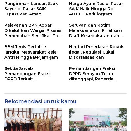
Pengiriman Lancar, Stok
Harga Ayam Ras di Pasar
Sayur di Pasar SAIK
SAIK Naik Hingga Rp
Dipastikan Aman
40.000 Perkilogram
Pelayanan BPN Kobar
Seruyan dan Kotim
Dikeluhkan Warga, Proses
Melaksanakan Finalisasi
Pemecahan Sertifikat Tak
Draft Kesepakatan dan
Kunjung Selesai
Perjanjian Bersama
BBM Jenis Pertalite
Hindari Peredaran Rokok
langka, Masyarakat Rela
Ilegal, Regulasi Cukai
Antri Hingga Berjam-jam
Disosialisasikan
Sekda Jawab
Pemandangan Fraksi
Pemandangan Fraksi
DPRD Seruyan Telah
DPRD Terkait
ditanggapi, Raperda
Pertanggungjawaban
RPJMD Segera
Pelaksanaan APBD TA
Ditindaklanjuti
2024
Rekomendasi untuk kamu