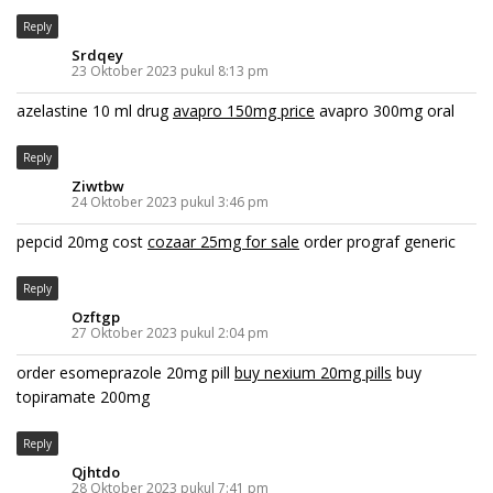
Reply
Srdqey
23 Oktober 2023 pukul 8:13 pm
azelastine 10 ml drug
avapro 150mg price
avapro 300mg oral
Reply
Ziwtbw
24 Oktober 2023 pukul 3:46 pm
pepcid 20mg cost
cozaar 25mg for sale
order prograf generic
Reply
Ozftgp
27 Oktober 2023 pukul 2:04 pm
order esomeprazole 20mg pill
buy nexium 20mg pills
buy
topiramate 200mg
Reply
Qjhtdo
28 Oktober 2023 pukul 7:41 pm