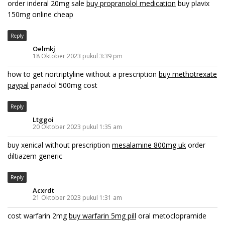
order inderal 20mg sale
buy propranolol medication
buy plavix
150mg online cheap
Reply
Oelmkj
18 Oktober 2023 pukul 3:39 pm
how to get nortriptyline without a prescription
buy methotrexate
paypal
panadol 500mg cost
Reply
Ltggoi
20 Oktober 2023 pukul 1:35 am
buy xenical without prescription
mesalamine 800mg uk
order
diltiazem generic
Reply
Acxrdt
21 Oktober 2023 pukul 1:31 am
cost warfarin 2mg
buy warfarin 5mg pill
oral metoclopramide