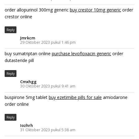
order allopurinol 300mg generic
buy crestor 10mg generic
order
crestor online
Reply
Jmrkcm
29 Oktober 2023 pukul 1:46 pm
buy sumatriptan online
purchase levofloxacin generic
order
dutasteride pill
Reply
Cmxhgg
30 Oktober 2023 pukul 9:41 am
buspirone 5mg tablet
buy ezetimibe pills for sale
amiodarone
order online
Reply
Iozhrh
31 Oktober 2023 pukul 5:38 am