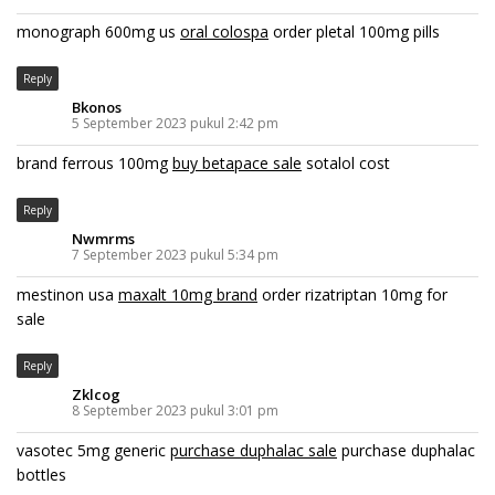
monograph 600mg us
oral colospa
order pletal 100mg pills
Reply
Bkonos
5 September 2023 pukul 2:42 pm
brand ferrous 100mg
buy betapace sale
sotalol cost
Reply
Nwmrms
7 September 2023 pukul 5:34 pm
mestinon usa
maxalt 10mg brand
order rizatriptan 10mg for
sale
Reply
Zklcog
8 September 2023 pukul 3:01 pm
vasotec 5mg generic
purchase duphalac sale
purchase duphalac
bottles