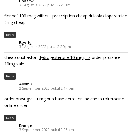
Phnerw
30 Agustus 2023 pukul 6:25 am
florinef 100 mcg without prescription
cheap dulcolax
loperamide
2mg cheap
Reply
Bgvrlg
30 Agustus 2023 pukul 3:30 pm
cheap duphaston
dydrogesterone 10 mg pills
order jardiance
10mg sale
Reply
Ausmlr
2 September 2023 pukul 2:14 pm
order prasugrel 10mg
purchase detrol online cheap
tolterodine
online order
Reply
Bhdkje
3 September 2023 pukul 3:35 am