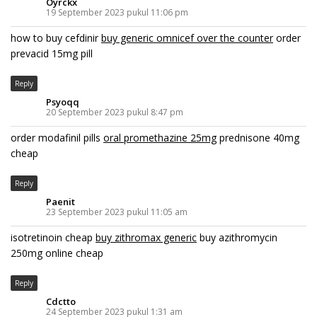
Oyrckx
19 September 2023 pukul 11:06 pm
how to buy cefdinir
buy generic omnicef over the counter
order
prevacid 15mg pill
Reply
Psyoqq
20 September 2023 pukul 8:47 pm
order modafinil pills
oral promethazine 25mg
prednisone 40mg
cheap
Reply
Paenit
23 September 2023 pukul 11:05 am
isotretinoin cheap
buy zithromax generic
buy azithromycin
250mg online cheap
Reply
Cdctto
24 September 2023 pukul 1:31 am