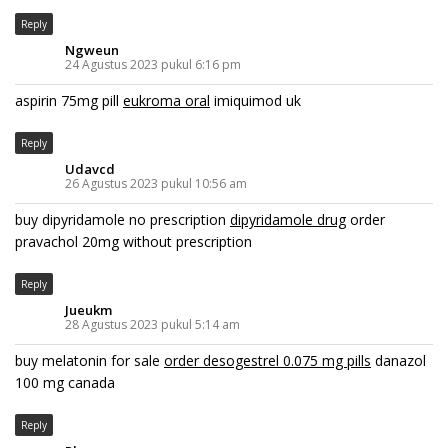
Reply
Ngweun
24 Agustus 2023 pukul 6:16 pm
aspirin 75mg pill
eukroma oral
imiquimod uk
Reply
Udavcd
26 Agustus 2023 pukul 10:56 am
buy dipyridamole no prescription
dipyridamole drug
order
pravachol 20mg without prescription
Reply
Jueukm
28 Agustus 2023 pukul 5:14 am
buy melatonin for sale
order desogestrel 0.075 mg pills
danazol
100 mg canada
Reply