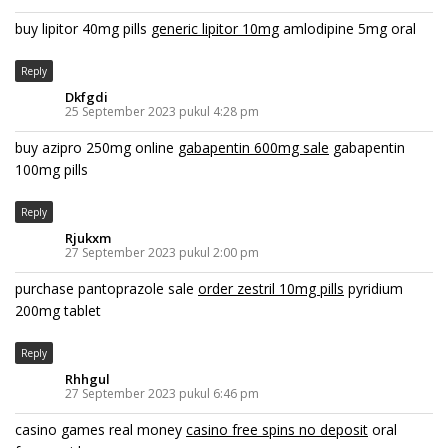
buy lipitor 40mg pills
generic lipitor 10mg
amlodipine 5mg oral
Reply
Dkfgdi
25 September 2023 pukul 4:28 pm
buy azipro 250mg online
gabapentin 600mg sale
gabapentin
100mg pills
Reply
Rjukxm
27 September 2023 pukul 2:00 pm
purchase pantoprazole sale
order zestril 10mg pills
pyridium
200mg tablet
Reply
Rhhgul
27 September 2023 pukul 6:46 pm
casino games real money
casino free spins no deposit
oral