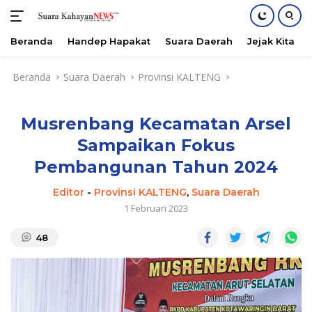
Beranda
Handep Hapakat
Suara Daerah
Jejak Kita
Langsung
Beranda
Suara Daerah
Provinsi KALTENG
ke
konten
Musrenbang Kecamatan Arsel
Sampaikan Fokus
Pembangunan Tahun 2024
Editor
-
Provinsi KALTENG
,
Suara Daerah
1 Februari 2023
48