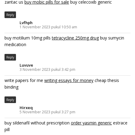
zantac us
buy mobic pills for sale
buy celecoxib generic
Reply
Lvfhph
1 November 2023 pukul 10:50 am
buy motilium 10mg pills
tetracycline 250mg drug
buy sumycin
medication
Reply
Luvuve
3 November 2023 pukul 3:42 pm
write papers for me
writing essays for money
cheap thesis
binding
Reply
Hirxeq
5 November 2023 pukul 3:27 pm
buy sildenafil without prescription
order yasmin generic
estrace
pill