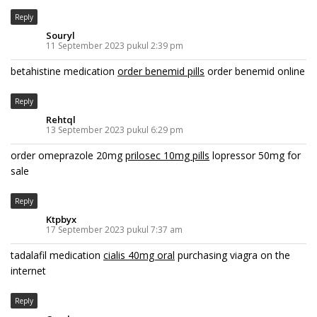
Reply
Souryl
11 September 2023 pukul 2:39 pm
betahistine medication
order benemid pills
order benemid online
Reply
Rehtql
13 September 2023 pukul 6:29 pm
order omeprazole 20mg
prilosec 10mg pills
lopressor 50mg for
sale
Reply
Ktpbyx
17 September 2023 pukul 7:37 am
tadalafil medication
cialis 40mg oral
purchasing viagra on the
internet
Reply