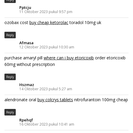
Pptcju
11 Oktober 2023 pukul 9:57 pm
ozobax cost
buy cheap ketorolac
toradol 10mg uk
Reply
Afmasa
12 Oktober 2023 pukul 10:30 am
purchase amaryl pill
where can i buy etoricoxib
order etoricoxib
60mg without prescription
Reply
Hszmaz
14 Oktober 2023 pukul 5:27 am
alendronate oral
buy colcrys tablets
nitrofurantoin 100mg cheap
Reply
Rpehqf
16 Oktober 2023 pukul 10:41 am