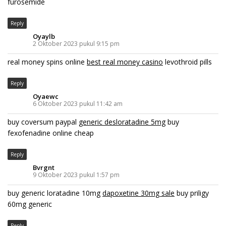
furosemide
Reply
Oyaylb
2 Oktober 2023 pukul 9:15 pm
real money spins online
best real money casino
levothroid pills
Reply
Oyaewc
6 Oktober 2023 pukul 11:42 am
buy coversum paypal
generic desloratadine 5mg
buy
fexofenadine online cheap
Reply
Bvrgnt
9 Oktober 2023 pukul 1:57 pm
buy generic loratadine 10mg
dapoxetine 30mg sale
buy priligy
60mg generic
Reply