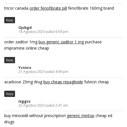
tricor canada
order fenofibrate pill
fenofibrate 160mg brand
Reply
Ojvbgd
18 Agustus 2023 pukul 6:59 pm
order zaditor 1mg
buy generic zaditor 1 mg
purchase
imipramine online cheap
Reply
Ycnocx
21 Agustus 2023 pukul 4:09 pm
acarbose 25mg drug
buy cheap repaglinide
fulvicin cheap
Reply
Ixggvz
22 Agustus 2023 pukul 2:47 am
buy minoxidil without prescription
generic mintop
cheap ed
drugs