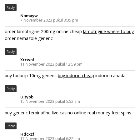
Reply
Nomayw
7 November 2023 pukul 3:35 pm
order lamotrigine 200mg online cheap
lamotrigine where to buy
order nemazole generic
Reply
Xrcwnf
11 November 2023 pukul 12:59 pm
buy tadacip 10mg generic
buy indocin cheap
indocin canada
Reply
Ujtyob
15 November 2023 pukul 5:52 am
buy generic terbinafine
live casino online real money
free spins
Reply
Hdcxzf
17 November 2023 pukul 6:22 am