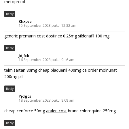
metoprolol
Reply
Khxpse
15 September 2023 pukul 12:32 am
generic premarin
cost dostinex 0.25mg
sildenafil 100 mg
Reply
Jdjfck
16 September 2023 pukul 9:16 am
telmisartan 80mg cheap
plaquenil 400mg ca
order molnunat
200mg pill
Reply
Yjdgcs
18 September 2023 pukul 8:08 am
cheap cenforce 50mg
aralen cost
brand chloroquine 250mg
Reply