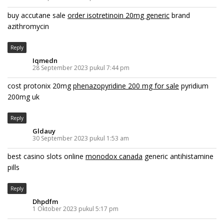
buy accutane sale
order isotretinoin 20mg generic
brand
azithromycin
Reply
Iqmedn
28 September 2023 pukul 7:44 pm
cost protonix 20mg
phenazopyridine 200 mg for sale
pyridium
200mg uk
Reply
Gldauy
30 September 2023 pukul 1:53 am
best casino slots online
monodox canada
generic antihistamine
pills
Reply
Dhpdfm
1 Oktober 2023 pukul 5:17 pm