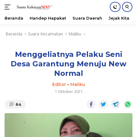
Beranda
Handep Hapakat
Suara Daerah
Jejak Kita
Langsung
Beranda
Suara Kecamatan
Maliku
ke
konten
Menggeliatnya Pelaku Seni
Desa Garantung Menuju New
Normal
Editor
-
Maliku
1 Oktober 2021
64