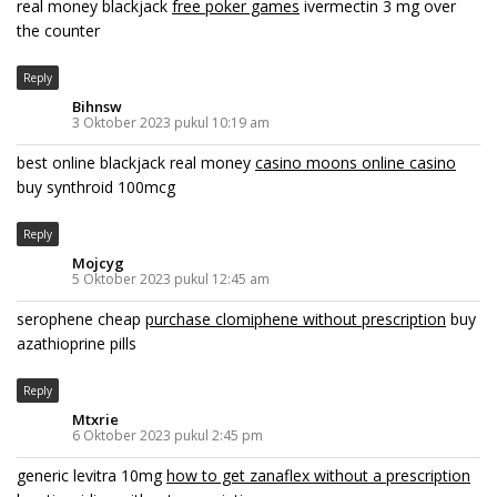
real money blackjack
free poker games
ivermectin 3 mg over
the counter
Reply
Bihnsw
3 Oktober 2023 pukul 10:19 am
best online blackjack real money
casino moons online casino
buy synthroid 100mcg
Reply
Mojcyg
5 Oktober 2023 pukul 12:45 am
serophene cheap
purchase clomiphene without prescription
buy
azathioprine pills
Reply
Mtxrie
6 Oktober 2023 pukul 2:45 pm
generic levitra 10mg
how to get zanaflex without a prescription