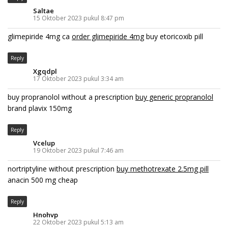
Saltae
15 Oktober 2023 pukul 8:47 pm
glimepiride 4mg ca
order glimepiride 4mg
buy etoricoxib pill
Reply
Xgqdpl
17 Oktober 2023 pukul 3:34 am
buy propranolol without a prescription
buy generic propranolol
brand plavix 150mg
Reply
Vcelup
19 Oktober 2023 pukul 7:46 am
nortriptyline without prescription
buy methotrexate 2.5mg pill
anacin 500 mg cheap
Reply
Hnohvp
22 Oktober 2023 pukul 5:13 am