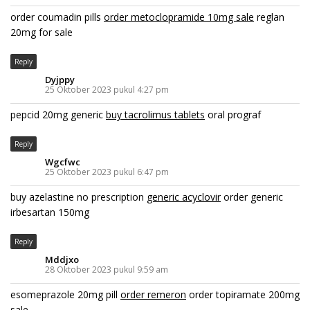
order coumadin pills
order metoclopramide 10mg sale
reglan
20mg for sale
Reply
Dyjppy
25 Oktober 2023 pukul 4:27 pm
pepcid 20mg generic
buy tacrolimus tablets
oral prograf
Reply
Wgcfwc
25 Oktober 2023 pukul 6:47 pm
buy azelastine no prescription
generic acyclovir
order generic
irbesartan 150mg
Reply
Mddjxo
28 Oktober 2023 pukul 9:59 am
esomeprazole 20mg pill
order remeron
order topiramate 200mg
sale