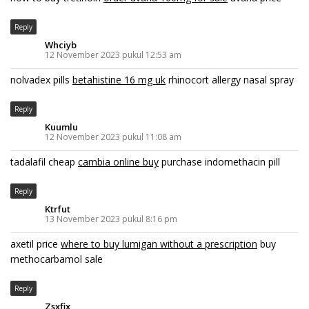
Reply
Whciyb
12 November 2023 pukul 12:53 am
nolvadex pills
betahistine 16 mg uk
rhinocort allergy nasal spray
Reply
Kuumlu
12 November 2023 pukul 11:08 am
tadalafil cheap
cambia online buy
purchase indomethacin pill
Reply
Ktrfut
13 November 2023 pukul 8:16 pm
axetil price
where to buy lumigan without a prescription
buy
methocarbamol sale
Reply
Zsxfix