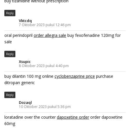
buy tizanidine without prescription
Reply
Vktcdq
7 Oktober 2023 pukul 12:46 pm
oral perindopril
order allegra sale
buy fexofenadine 120mg for
sale
Reply
Xsupic
8 Oktober 2023 pukul 4:40 pm
buy dilantin 100 mg online
cyclobenzaprine price
purchase
ditropan generic
Reply
Dozaql
10 Oktober 2023 pukul 5:36 pm
loratadine over the counter
dapoxetine order
order dapoxetine
60mg