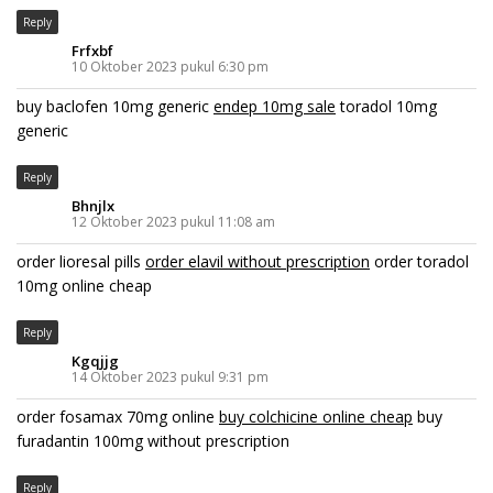
Reply
Frfxbf
10 Oktober 2023 pukul 6:30 pm
buy baclofen 10mg generic
endep 10mg sale
toradol 10mg
generic
Reply
Bhnjlx
12 Oktober 2023 pukul 11:08 am
order lioresal pills
order elavil without prescription
order toradol
10mg online cheap
Reply
Kgqjjg
14 Oktober 2023 pukul 9:31 pm
order fosamax 70mg online
buy colchicine online cheap
buy
furadantin 100mg without prescription
Reply