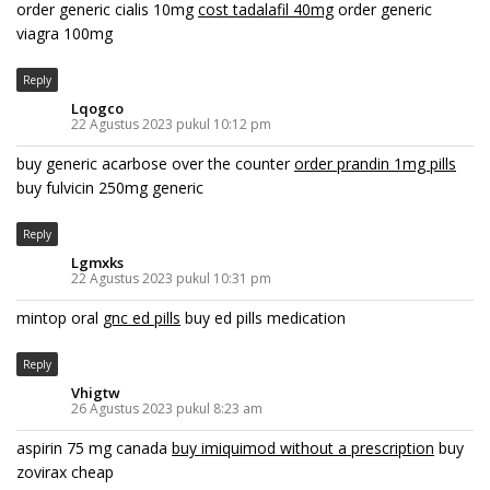
order generic cialis 10mg
cost tadalafil 40mg
order generic
viagra 100mg
Reply
Lqogco
22 Agustus 2023 pukul 10:12 pm
buy generic acarbose over the counter
order prandin 1mg pills
buy fulvicin 250mg generic
Reply
Lgmxks
22 Agustus 2023 pukul 10:31 pm
mintop oral
gnc ed pills
buy ed pills medication
Reply
Vhigtw
26 Agustus 2023 pukul 8:23 am
aspirin 75 mg canada
buy imiquimod without a prescription
buy
zovirax cheap