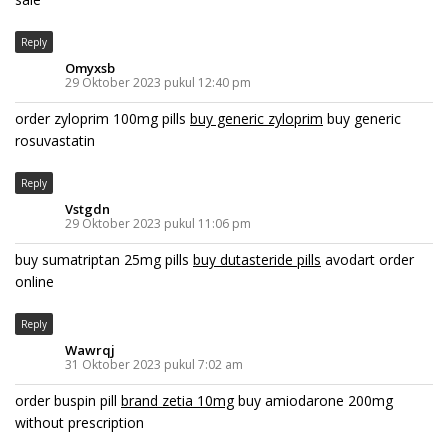
Reply
Omyxsb
29 Oktober 2023 pukul 12:40 pm
order zyloprim 100mg pills
buy generic zyloprim
buy generic
rosuvastatin
Reply
Vstgdn
29 Oktober 2023 pukul 11:06 pm
buy sumatriptan 25mg pills
buy dutasteride pills
avodart order
online
Reply
Wawrqj
31 Oktober 2023 pukul 7:02 am
order buspin pill
brand zetia 10mg
buy amiodarone 200mg
without prescription