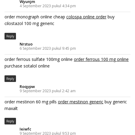
Wyunjm
4 September 2023 pukul 4:34 pm
order monograph online cheap
colospa online order
buy
cilostazol 100 mg generic
Reply
Nrstuo
6 September 2023 pukul 9:45 pm
order ferrous sulfate 100mg online
order ferrous 100 mg online
purchase sotalol online
Reply
Roqypw
9 September 2023 pukul 2:42 am
order mestinon 60 mg pills
order mestinon generic
buy generic
maxalt
Reply
Ieiwfc
9 September 2023 pukul 9:53 pm