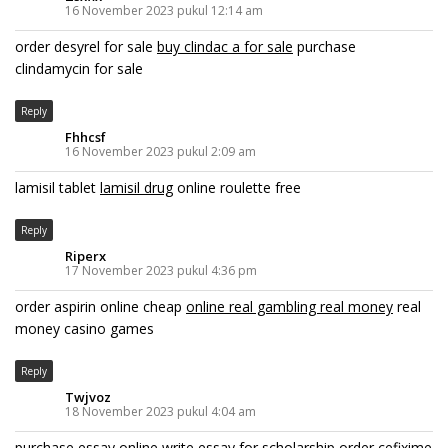
16 November 2023 pukul 12:14 am
order desyrel for sale
buy clindac a for sale
purchase
clindamycin for sale
Reply
Fhhcsf
16 November 2023 pukul 2:09 am
lamisil tablet
lamisil drug
online roulette free
Reply
Riperx
17 November 2023 pukul 4:36 pm
order aspirin online cheap
online real gambling real money
real
money casino games
Reply
Twjvoz
18 November 2023 pukul 4:04 am
purchase essay online
write essay for scholarship
order cefixime