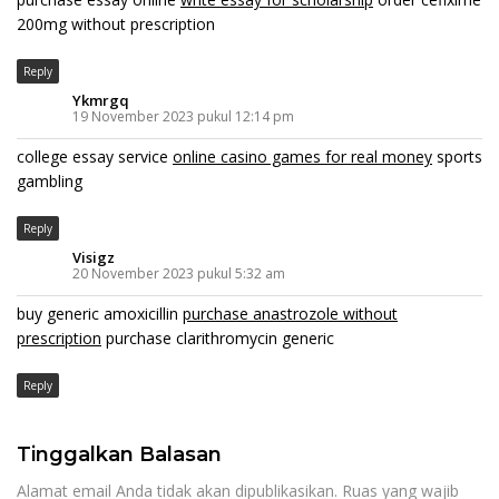
200mg without prescription
Reply
Ykmrgq
19 November 2023 pukul 12:14 pm
college essay service
online casino games for real money
sports
gambling
Reply
Visigz
20 November 2023 pukul 5:32 am
buy generic amoxicillin
purchase anastrozole without
prescription
purchase clarithromycin generic
Reply
Tinggalkan Balasan
Alamat email Anda tidak akan dipublikasikan.
Ruas yang wajib