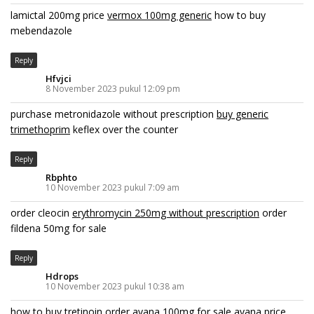
lamictal 200mg price
vermox 100mg generic
how to buy
mebendazole
Reply
Hfvjci
8 November 2023 pukul 12:09 pm
purchase metronidazole without prescription
buy generic
trimethoprim
keflex over the counter
Reply
Rbphto
10 November 2023 pukul 7:09 am
order cleocin
erythromycin 250mg without prescription
order
fildena 50mg for sale
Reply
Hdrops
10 November 2023 pukul 10:38 am
how to buy tretinoin
order avana 100mg for sale
avana price