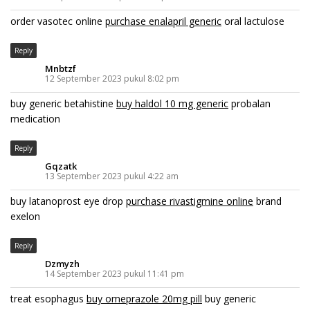
order vasotec online
purchase enalapril generic
oral lactulose
Reply
Mnbtzf
12 September 2023 pukul 8:02 pm
buy generic betahistine
buy haldol 10 mg generic
probalan
medication
Reply
Gqzatk
13 September 2023 pukul 4:22 am
buy latanoprost eye drop
purchase rivastigmine online
brand
exelon
Reply
Dzmyzh
14 September 2023 pukul 11:41 pm
treat esophagus
buy omeprazole 20mg pill
buy generic