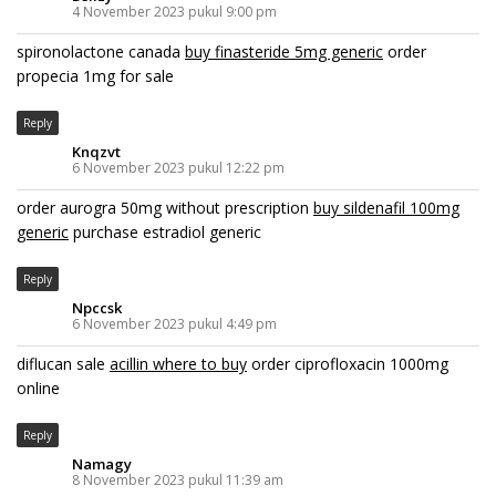
4 November 2023 pukul 9:00 pm
spironolactone canada
buy finasteride 5mg generic
order
propecia 1mg for sale
Reply
Knqzvt
6 November 2023 pukul 12:22 pm
order aurogra 50mg without prescription
buy sildenafil 100mg
generic
purchase estradiol generic
Reply
Npccsk
6 November 2023 pukul 4:49 pm
diflucan sale
acillin where to buy
order ciprofloxacin 1000mg
online
Reply
Namagy
8 November 2023 pukul 11:39 am