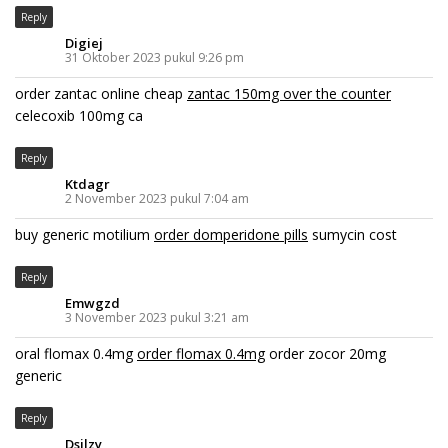
Reply
Digiej
31 Oktober 2023 pukul 9:26 pm
order zantac online cheap
zantac 150mg over the counter
celecoxib 100mg ca
Reply
Ktdagr
2 November 2023 pukul 7:04 am
buy generic motilium
order domperidone pills
sumycin cost
Reply
Emwgzd
3 November 2023 pukul 3:21 am
oral flomax 0.4mg
order flomax 0.4mg
order zocor 20mg
generic
Reply
Dsilzy