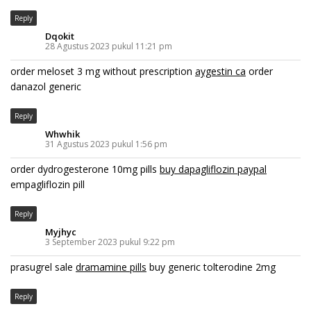
Reply
Dqokit
28 Agustus 2023 pukul 11:21 pm
order meloset 3 mg without prescription
aygestin ca
order
danazol generic
Reply
Whwhik
31 Agustus 2023 pukul 1:56 pm
order dydrogesterone 10mg pills
buy dapagliflozin paypal
empagliflozin pill
Reply
Myjhyc
3 September 2023 pukul 9:22 pm
prasugrel sale
dramamine pills
buy generic tolterodine 2mg
Reply