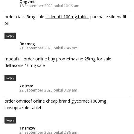
Qhgvmt
18 September 2023 pukul 10:19 am
order cialis 5mg sale
sildenafil 100mg tablet
purchase sildenafil
pill
Reply
Bqcmcg
21 September 2023 pukul 7:45 pm
modafinil order online
buy promethazine 25mg for sale
deltasone 10mg sale
Reply
Yqjzsm
22 September 2023 pukul 3:29 am
order omnicef online cheap
brand glycomet 1000mg
lansoprazole tablet
Reply
Tnsmzw
24 September 2023 pukul 2:36 am