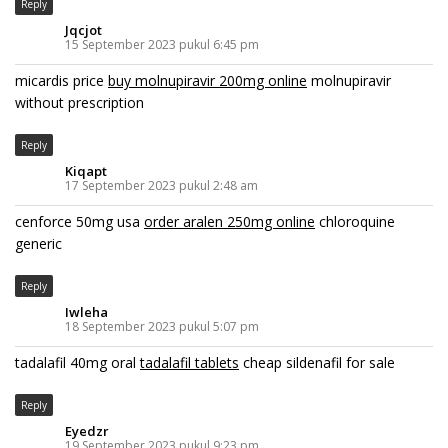
Reply
Jqcjot
15 September 2023 pukul 6:45 pm
micardis price
buy molnupiravir 200mg online
molnupiravir
without prescription
Reply
Kiqapt
17 September 2023 pukul 2:48 am
cenforce 50mg usa
order aralen 250mg online
chloroquine
generic
Reply
Iwleha
18 September 2023 pukul 5:07 pm
tadalafil 40mg oral
tadalafil tablets
cheap sildenafil for sale
Reply
Eyedzr
19 September 2023 pukul 9:23 pm