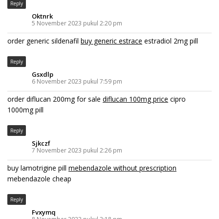
Reply
Oktnrk
5 November 2023 pukul 2:20 pm
order generic sildenafil
buy generic estrace
estradiol 2mg pill
Reply
Gsxdlp
6 November 2023 pukul 7:59 pm
order diflucan 200mg for sale
diflucan 100mg price
cipro
1000mg pill
Reply
Sjkczf
7 November 2023 pukul 2:26 pm
buy lamotrigine pill
mebendazole without prescription
mebendazole cheap
Reply
Fvxymq