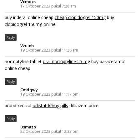
Vcmdxs
17 Oktober 2023 pukul 7:28 am
buy inderal online cheap
cheap clopidogrel 150mg
buy
clopidogrel 150mg online
Reply
Vzuieb
19 Oktober 2023 pukul 11:36 am
nortriptyline tablet
oral nortriptyline 25 mg
buy paracetamol
online cheap
Reply
Cmdqwy
19 Oktober 2023 pukul 11:17 pm
brand xenical
orlistat 60mg pills
diltiazem price
Reply
Dsmazo
22 Oktober 2023 pukul 12:33 pm