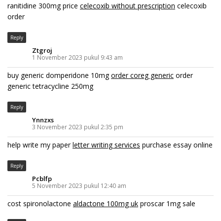
ranitidine 300mg price
celecoxib without prescription
celecoxib
order
Reply
Ztgroj
1 November 2023 pukul 9:43 am
buy generic domperidone 10mg
order coreg generic
order
generic tetracycline 250mg
Reply
Ynnzxs
3 November 2023 pukul 2:35 pm
help write my paper
letter writing services
purchase essay online
Reply
Pcblfp
5 November 2023 pukul 12:40 am
cost spironolactone
aldactone 100mg uk
proscar 1mg sale