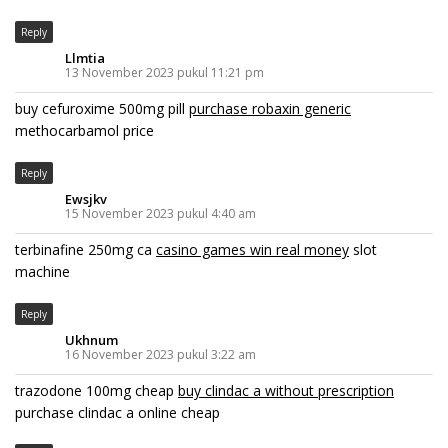
Reply
Llmtia
13 November 2023 pukul 11:21 pm
buy cefuroxime 500mg pill
purchase robaxin generic
methocarbamol price
Reply
Ewsjkv
15 November 2023 pukul 4:40 am
terbinafine 250mg ca
casino games win real money
slot
machine
Reply
Ukhnum
16 November 2023 pukul 3:22 am
trazodone 100mg cheap
buy clindac a without prescription
purchase clindac a online cheap