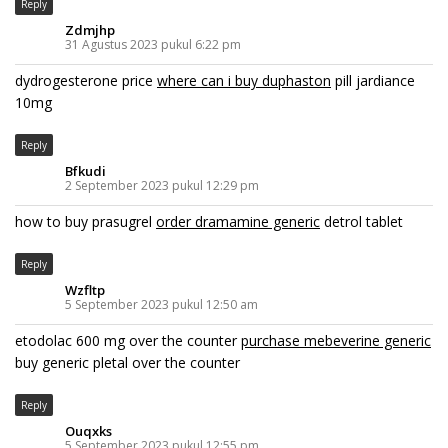
Reply
Zdmjhp
31 Agustus 2023 pukul 6:22 pm
dydrogesterone price
where can i buy duphaston
pill jardiance
10mg
Reply
Bfkudi
2 September 2023 pukul 12:29 pm
how to buy prasugrel
order dramamine generic
detrol tablet
Reply
Wzfltp
5 September 2023 pukul 12:50 am
etodolac 600 mg over the counter
purchase mebeverine generic
buy generic pletal over the counter
Reply
Ouqxks
5 September 2023 pukul 12:55 pm