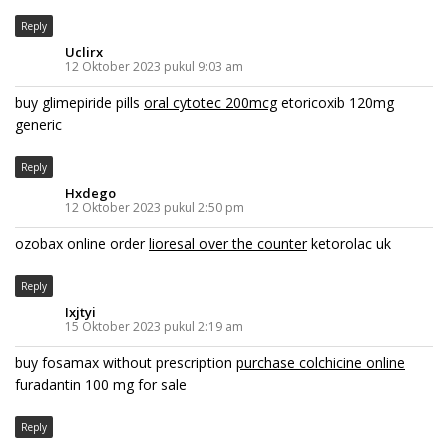
Reply
Uclirx
12 Oktober 2023 pukul 9:03 am
buy glimepiride pills
oral cytotec 200mcg
etoricoxib 120mg
generic
Reply
Hxdego
12 Oktober 2023 pukul 2:50 pm
ozobax online order
lioresal over the counter
ketorolac uk
Reply
Ixjtyi
15 Oktober 2023 pukul 2:19 am
buy fosamax without prescription
purchase colchicine online
furadantin 100 mg for sale
Reply