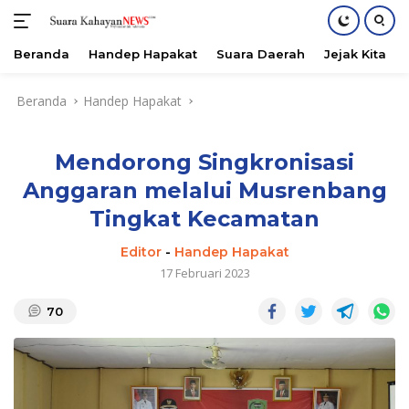
Beranda
Handep Hapakat
Suara Daerah
Jejak Kita
Langsung
Beranda
Handep Hapakat
ke
konten
Mendorong Singkronisasi
Anggaran melalui Musrenbang
Tingkat Kecamatan
Editor
-
Handep Hapakat
17 Februari 2023
70