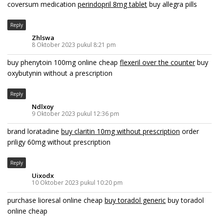
coversum medication
perindopril 8mg tablet
buy allegra pills
Reply
Zhlswa
8 Oktober 2023 pukul 8:21 pm
buy phenytoin 100mg online cheap
flexeril over the counter
buy
oxybutynin without a prescription
Reply
Ndlxoy
9 Oktober 2023 pukul 12:36 pm
brand loratadine
buy claritin 10mg without prescription
order
priligy 60mg without prescription
Reply
Uixodx
10 Oktober 2023 pukul 10:20 pm
purchase lioresal online cheap
buy toradol generic
buy toradol
online cheap