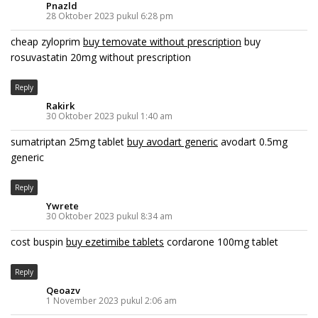
Pnazld
28 Oktober 2023 pukul 6:28 pm
cheap zyloprim
buy temovate without prescription
buy
rosuvastatin 20mg without prescription
Reply
Rakirk
30 Oktober 2023 pukul 1:40 am
sumatriptan 25mg tablet
buy avodart generic
avodart 0.5mg
generic
Reply
Ywrete
30 Oktober 2023 pukul 8:34 am
cost buspin
buy ezetimibe tablets
cordarone 100mg tablet
Reply
Qeoazv
1 November 2023 pukul 2:06 am