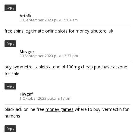
Reply
Ariofk
30 September 2023 pukul 5:04 am
free spins
legitimate online slots for money
albuterol uk
Reply
Mcvgor
30 September 2023 pukul 3:37 pm
buy symmetrel tablets
atenolol 100mg cheap
purchase aczone
for sale
Reply
Fiwgnf
1 Oktober 2023 pukul 8:17 pm
blackjack online free
money games
where to buy ivermectin for
humans
Reply