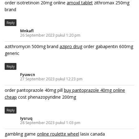
order isotretinoin 20mg online
amoxil tablet
zithromax 250mg
brand
Reply
Mnkafl
26 September 2023 pukul 1:20 pm
azithromycin 500mg brand
azipro drug
order gabapentin 600mg
generic
Reply
Fyuwcn
27 September 2023 pukul 12:23 pm
order pantoprazole 40mg pill
buy pantoprazole 40mg online
cheap
cost phenazopyridine 200mg
Reply
Iysruq
28 September 2023 pukul 1:03 pm
gambling game
online roulette wheel
lasix canada