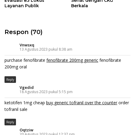
Evaluasi 83 Lokus
Sehat dengan CKG
Layanan Publik
Berkala
Respon (70)
Vnwsxq
13 Agustus 2023 pukul 8:38 am
purchase fenofibrate
fenofibrate 200mg generic
fenofibrate
200mg oral
Reply
Vgedid
18 Agustus 2023 pukul 5:15 pm
ketotifen 1mg cheap
buy generic tofranil over the counter
order
tofranil sale
Reply
Oqtziw
20 Agustus 2023 pukul 12:37 pm