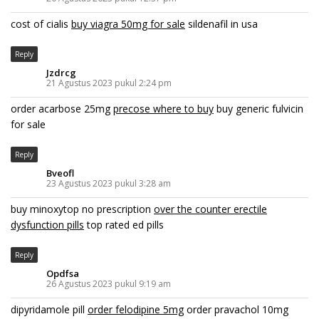
cost of cialis
buy viagra 50mg for sale
sildenafil in usa
Reply
Jzdrcg
21 Agustus 2023 pukul 2:24 pm
order acarbose 25mg
precose where to buy
buy generic fulvicin
for sale
Reply
Bveofl
23 Agustus 2023 pukul 3:28 am
buy minoxytop no prescription
over the counter erectile
dysfunction pills
top rated ed pills
Reply
Opdfsa
26 Agustus 2023 pukul 9:19 am
dipyridamole pill
order felodipine 5mg
order pravachol 10mg