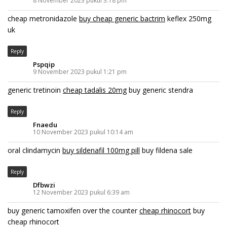
8 November 2023 pukul 3:18 pm
cheap metronidazole
buy cheap generic bactrim
keflex 250mg
uk
Reply
Pspqip
9 November 2023 pukul 1:21 pm
generic tretinoin
cheap tadalis 20mg
buy generic stendra
Reply
Fnaedu
10 November 2023 pukul 10:14 am
oral clindamycin
buy sildenafil 100mg pill
buy fildena sale
Reply
Dfbwzi
12 November 2023 pukul 6:39 am
buy generic tamoxifen over the counter
cheap rhinocort
buy
cheap rhinocort