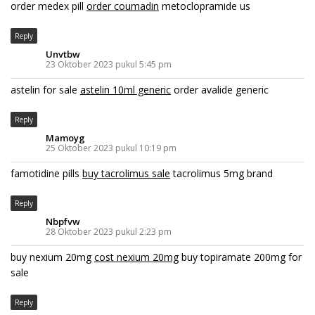
order medex pill
order coumadin
metoclopramide us
Reply
Unvtbw
23 Oktober 2023 pukul 5:45 pm
astelin for sale
astelin 10ml generic
order avalide generic
Reply
Mamoyg
25 Oktober 2023 pukul 10:19 pm
famotidine pills
buy tacrolimus sale
tacrolimus 5mg brand
Reply
Nbpfvw
28 Oktober 2023 pukul 2:23 pm
buy nexium 20mg
cost nexium 20mg
buy topiramate 200mg for
sale
Reply