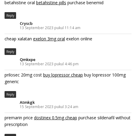
betahistine oral
betahistine pills
purchase benemid
Reply
Cryscb
13 September 2023 pukul 11:14 am
cheap xalatan
exelon 3mg oral
exelon online
Reply
Qmkxpe
13 September 2023 pukul 4:46 pm
prilosec 20mg cost
buy lopressor cheap
buy lopressor 100mg
generic
Reply
Atmkgk
15 September 2023 pukul 3:24 am
premarin price
dostinex 0.5mg cheap
purchase sildenafil without
prescription