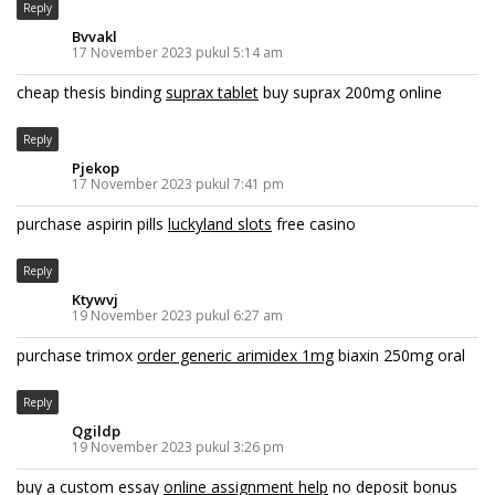
Reply
Bvvakl
17 November 2023 pukul 5:14 am
cheap thesis binding
suprax tablet
buy suprax 200mg online
Reply
Pjekop
17 November 2023 pukul 7:41 pm
purchase aspirin pills
luckyland slots
free casino
Reply
Ktywvj
19 November 2023 pukul 6:27 am
purchase trimox
order generic arimidex 1mg
biaxin 250mg oral
Reply
Qgildp
19 November 2023 pukul 3:26 pm
buy a custom essay
online assignment help
no deposit bonus