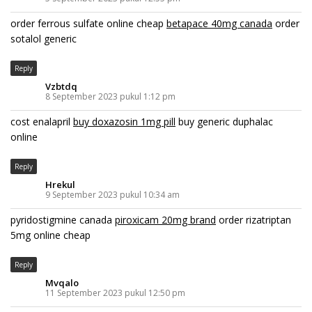
order ferrous sulfate online cheap
betapace 40mg canada
order
sotalol generic
Reply
Vzbtdq
8 September 2023 pukul 1:12 pm
cost enalapril
buy doxazosin 1mg pill
buy generic duphalac
online
Reply
Hrekul
9 September 2023 pukul 10:34 am
pyridostigmine canada
piroxicam 20mg brand
order rizatriptan
5mg online cheap
Reply
Mvqalo
11 September 2023 pukul 12:50 pm