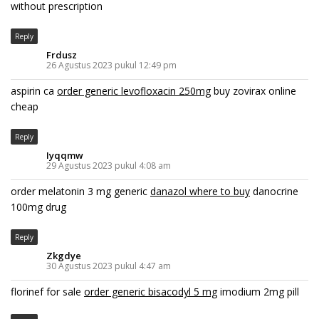
without prescription
Reply
Frdusz
26 Agustus 2023 pukul 12:49 pm
aspirin ca
order generic levofloxacin 250mg
buy zovirax online
cheap
Reply
Iyqqmw
29 Agustus 2023 pukul 4:08 am
order melatonin 3 mg generic
danazol where to buy
danocrine
100mg drug
Reply
Zkgdye
30 Agustus 2023 pukul 4:47 am
florinef for sale
order generic bisacodyl 5 mg
imodium 2mg pill