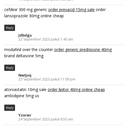
cefdinir 300 mg generic
order prevacid 15mg sale
order
lansoprazole 30mg online cheap
Reply
Jdbdgu
22 September 2023 pukul 1:40 am
modafinil over the counter
order generic prednisone 40mg
brand deltasone 5mg
Reply
Nwtjvq
23 September 2023 pukul 11:09 pm
atorvastatin 10mg sale
order lipitor 40mg online cheap
amlodipine 5mg us
Reply
Yzorwr
24 September 2023 pukul 6:50 am