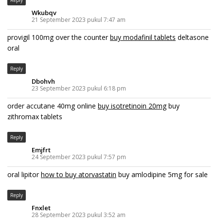
Reply
Wkubqv
21 September 2023 pukul 7:47 am
provigil 100mg over the counter
buy modafinil tablets
deltasone
oral
Reply
Dbohvh
23 September 2023 pukul 6:18 pm
order accutane 40mg online
buy isotretinoin 20mg
buy
zithromax tablets
Reply
Emjfrt
24 September 2023 pukul 7:57 pm
oral lipitor
how to buy atorvastatin
buy amlodipine 5mg for sale
Reply
Fnxlet
28 September 2023 pukul 3:52 am