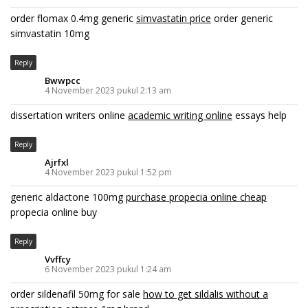
order flomax 0.4mg generic
simvastatin price
order generic
simvastatin 10mg
Reply
Bwwpcc
4 November 2023 pukul 2:13 am
dissertation writers online
academic writing online
essays help
Reply
Ajrfxl
4 November 2023 pukul 1:52 pm
generic aldactone 100mg
purchase propecia online cheap
propecia online buy
Reply
Vvffcy
6 November 2023 pukul 1:24 am
order sildenafil 50mg for sale
how to get sildalis without a