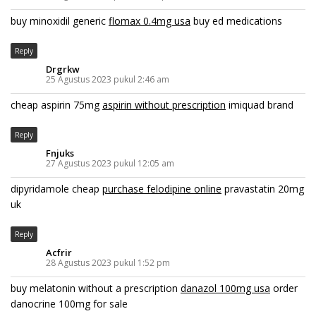
buy minoxidil generic
flomax 0.4mg usa
buy ed medications
Reply
Drgrkw
25 Agustus 2023 pukul 2:46 am
cheap aspirin 75mg
aspirin without prescription
imiquad brand
Reply
Fnjuks
27 Agustus 2023 pukul 12:05 am
dipyridamole cheap
purchase felodipine online
pravastatin 20mg
uk
Reply
Acfrir
28 Agustus 2023 pukul 1:52 pm
buy melatonin without a prescription
danazol 100mg usa
order
danocrine 100mg for sale