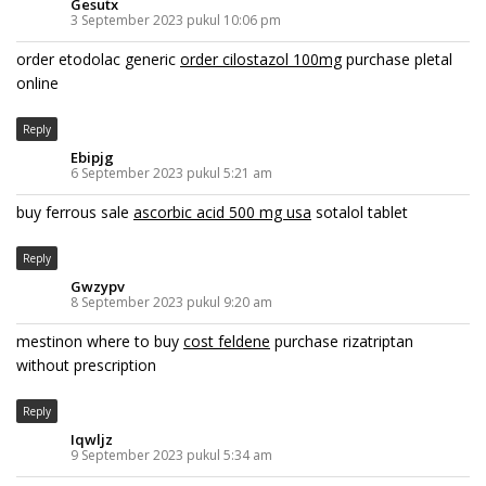
Gesutx
3 September 2023 pukul 10:06 pm
order etodolac generic
order cilostazol 100mg
purchase pletal
online
Reply
Ebipjg
6 September 2023 pukul 5:21 am
buy ferrous sale
ascorbic acid 500 mg usa
sotalol tablet
Reply
Gwzypv
8 September 2023 pukul 9:20 am
mestinon where to buy
cost feldene
purchase rizatriptan
without prescription
Reply
Iqwljz
9 September 2023 pukul 5:34 am