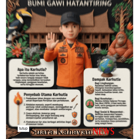
tutup
..........