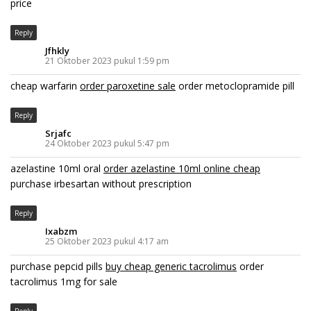
price
Reply
Jfhkly
21 Oktober 2023 pukul 1:59 pm
cheap warfarin
order paroxetine sale
order metoclopramide pill
Reply
Srjafc
24 Oktober 2023 pukul 5:47 pm
azelastine 10ml oral
order azelastine 10ml online cheap
purchase irbesartan without prescription
Reply
Ixabzm
25 Oktober 2023 pukul 4:17 am
purchase pepcid pills
buy cheap generic tacrolimus
order
tacrolimus 1mg for sale