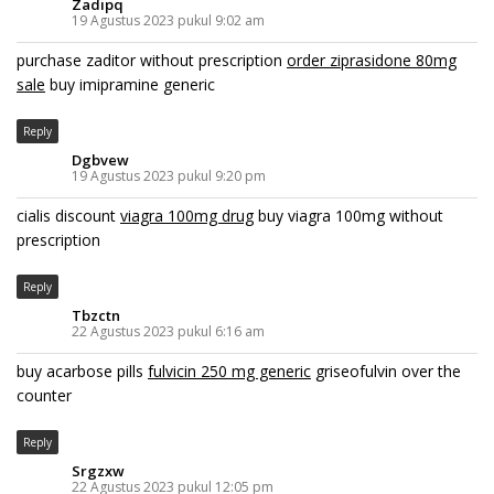
Zadipq
19 Agustus 2023 pukul 9:02 am
purchase zaditor without prescription
order ziprasidone 80mg
sale
buy imipramine generic
Reply
Dgbvew
19 Agustus 2023 pukul 9:20 pm
cialis discount
viagra 100mg drug
buy viagra 100mg without
prescription
Reply
Tbzctn
22 Agustus 2023 pukul 6:16 am
buy acarbose pills
fulvicin 250 mg generic
griseofulvin over the
counter
Reply
Srgzxw
22 Agustus 2023 pukul 12:05 pm