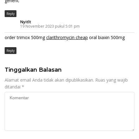
generic
Reply
Nyitlt
19 November 2023 pukul 5:01 pm
order trimox 500mg
clarithromycin cheap
oral biaxin 500mg
Reply
Tinggalkan Balasan
Alamat email Anda tidak akan dipublikasikan.
Ruas yang wajib
ditandai
*