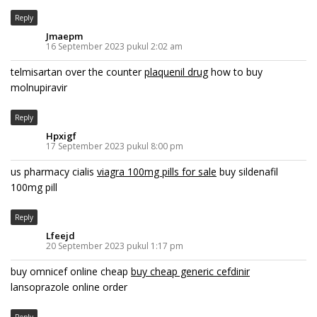
Reply
Jmaepm
16 September 2023 pukul 2:02 am
telmisartan over the counter
plaquenil drug
how to buy
molnupiravir
Reply
Hpxigf
17 September 2023 pukul 8:00 pm
us pharmacy cialis
viagra 100mg pills for sale
buy sildenafil
100mg pill
Reply
Lfeejd
20 September 2023 pukul 1:17 pm
buy omnicef online cheap
buy cheap generic cefdinir
lansoprazole online order