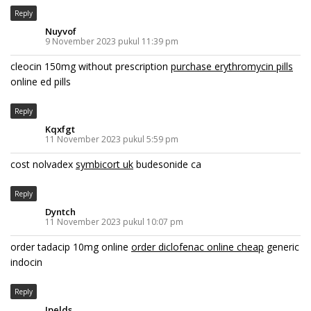
Reply
Nuyvof
9 November 2023 pukul 11:39 pm
cleocin 150mg without prescription
purchase erythromycin pills
online ed pills
Reply
Kqxfgt
11 November 2023 pukul 5:59 pm
cost nolvadex
symbicort uk
budesonide ca
Reply
Dyntch
11 November 2023 pukul 10:07 pm
order tadacip 10mg online
order diclofenac online cheap
generic
indocin
Reply
Ipelds