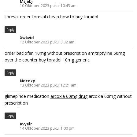
Msjebj
10 Oktober 2023 pukul 10:43 am
lioresal order
lioresal cheap
how to buy toradol
Reply
Xwkvid
12 Oktober 2023 pukul 3:32 am
order baclofen 10mg without prescription
amitriptyline 50mg
over the counter
buy toradol 10mg generic
Reply
Ndcdzp
13 Oktober 2023 pukul 12:21 am
glimepiride medication
arcoxia 60mg drug
arcoxia 60mg without
prescription
Reply
Kvyelr
14 Oktober 2023 pukul 1:00 pm