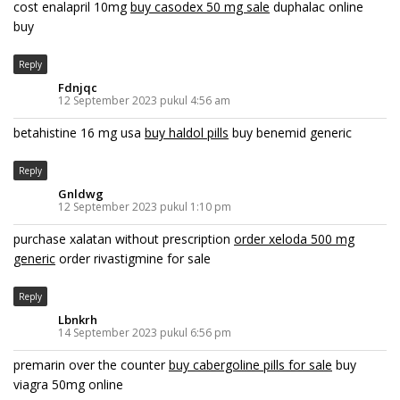
cost enalapril 10mg
buy casodex 50 mg sale
duphalac online
buy
Reply
Fdnjqc
12 September 2023 pukul 4:56 am
betahistine 16 mg usa
buy haldol pills
buy benemid generic
Reply
Gnldwg
12 September 2023 pukul 1:10 pm
purchase xalatan without prescription
order xeloda 500 mg
generic
order rivastigmine for sale
Reply
Lbnkrh
14 September 2023 pukul 6:56 pm
premarin over the counter
buy cabergoline pills for sale
buy
viagra 50mg online