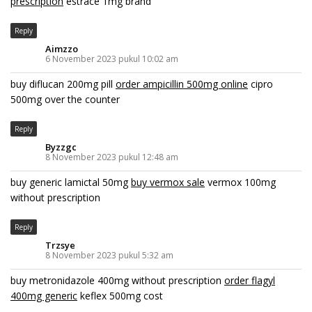
prescription
estrace 1mg brand
Reply
Aimzzo
6 November 2023 pukul 10:02 am
buy diflucan 200mg pill
order ampicillin 500mg online
cipro
500mg over the counter
Reply
Byzzgc
8 November 2023 pukul 12:48 am
buy generic lamictal 50mg
buy vermox sale
vermox 100mg
without prescription
Reply
Trzsye
8 November 2023 pukul 5:32 am
buy metronidazole 400mg without prescription
order flagyl
400mg generic
keflex 500mg cost