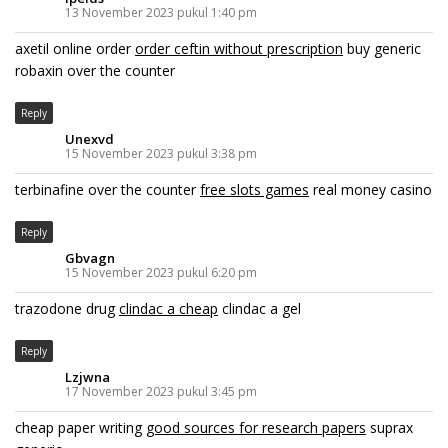
13 November 2023 pukul 1:40 pm
axetil online order
order ceftin without prescription
buy generic
robaxin over the counter
Reply
Unexvd
15 November 2023 pukul 3:38 pm
terbinafine over the counter
free slots games
real money casino
Reply
Gbvagn
15 November 2023 pukul 6:20 pm
trazodone drug
clindac a cheap
clindac a gel
Reply
Lzjwna
17 November 2023 pukul 3:45 pm
cheap paper writing
good sources for research papers
suprax