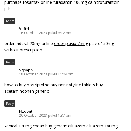
purchase fosamax online
furadantin 100mg ca
nitrofurantoin
pills
Reply
Vufttl
16 Oktober 2023 pukul 6:12 pm
order inderal 20mg online
order plavix 75mg
plavix 150mg
without prescription
Reply
Sqsnpb
18 Oktober 2023 pukul 11:09 pm
how to buy nortriptyline
buy nortriptyline tablets
buy
acetaminophen generic
Reply
Hzoont
20 Oktober 2023 pukul 1:37 pm
xenical 120mg cheap
buy generic diltiazem
diltiazem 180mg