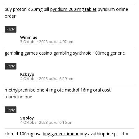
buy protonix 20mg pill
pyridium 200 mg tablet
pyridium online
order
Reply
Wmmlue
3 Oktober 2023 pukul 4:07 am
gambling games
casino gambling
synthroid 100mcg generic
Reply
Kcbzyp
4 Oktober 2023 pukul 6:29 am
methylprednisolone 4 mg otc
medrol 16mg oral
cost
triamcinolone
Reply
Sqoloy
4 Oktober 2023 pukul 6:16 pm
clomid 100mg usa
buy generic imdur
buy azathioprine pills for