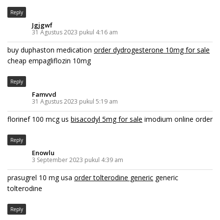
Reply
Jgjgwf
31 Agustus 2023 pukul 4:16 am
buy duphaston medication
order dydrogesterone 10mg for sale
cheap empagliflozin 10mg
Reply
Famvvd
31 Agustus 2023 pukul 5:19 am
florinef 100 mcg us
bisacodyl 5mg for sale
imodium online order
Reply
Enowlu
3 September 2023 pukul 4:39 am
prasugrel 10 mg usa
order tolterodine generic
generic
tolterodine
Reply