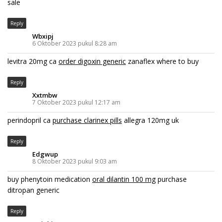
sale
Reply
Wbxipj
6 Oktober 2023 pukul 8:28 am
levitra 20mg ca
order digoxin generic
zanaflex where to buy
Reply
Xxtmbw
7 Oktober 2023 pukul 12:17 am
perindopril ca
purchase clarinex pills
allegra 120mg uk
Reply
Edgwup
8 Oktober 2023 pukul 9:03 am
buy phenytoin medication
oral dilantin 100 mg
purchase
ditropan generic
Reply