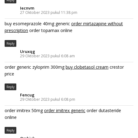
Reply
Iecnvm
27 Oktober 2023 pukul 11:38 pm
buy esomeprazole 40mg generic
order mirtazapine without
prescription
order topamax online
Reply
Uruxqg
29 Oktober 2023 pukul 6:08 am
order generic zyloprim 300mg
buy clobetasol cream
crestor
price
Reply
Fencug
29 Oktober 2023 pukul 6:08 pm
order imitrex 50mg
order imitrex generic
order dutasteride
online
Reply