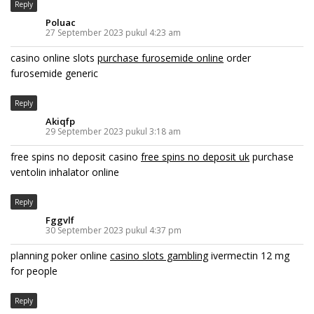
Reply
Poluac
27 September 2023 pukul 4:23 am
casino online slots
purchase furosemide online
order
furosemide generic
Reply
Akiqfp
29 September 2023 pukul 3:18 am
free spins no deposit casino
free spins no deposit uk
purchase
ventolin inhalator online
Reply
Fggvlf
30 September 2023 pukul 4:37 pm
planning poker online
casino slots gambling
ivermectin 12 mg
for people
Reply