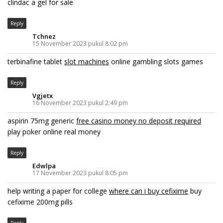
clindac a gel for sale
Reply
Tchnez
15 November 2023 pukul 8:02 pm
terbinafine tablet
slot machines
online gambling slots games
Reply
Vgjetx
16 November 2023 pukul 2:49 pm
aspirin 75mg generic
free casino money no deposit required
play poker online real money
Reply
Edwlpa
17 November 2023 pukul 8:05 pm
help writing a paper for college
where can i buy cefixime
buy
cefixime 200mg pills
Reply