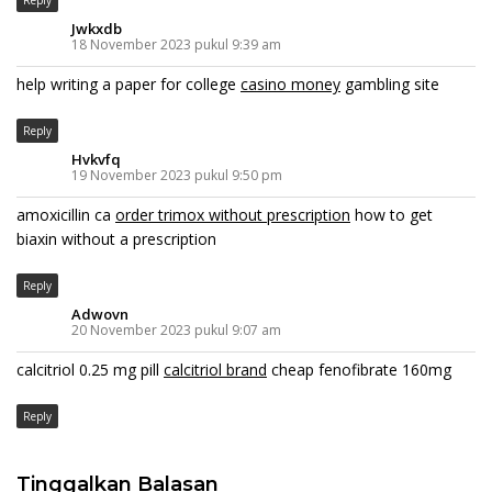
Jwkxdb
18 November 2023 pukul 9:39 am
help writing a paper for college
casino money
gambling site
Reply
Hvkvfq
19 November 2023 pukul 9:50 pm
amoxicillin ca
order trimox without prescription
how to get
biaxin without a prescription
Reply
Adwovn
20 November 2023 pukul 9:07 am
calcitriol 0.25 mg pill
calcitriol brand
cheap fenofibrate 160mg
Reply
Tinggalkan Balasan