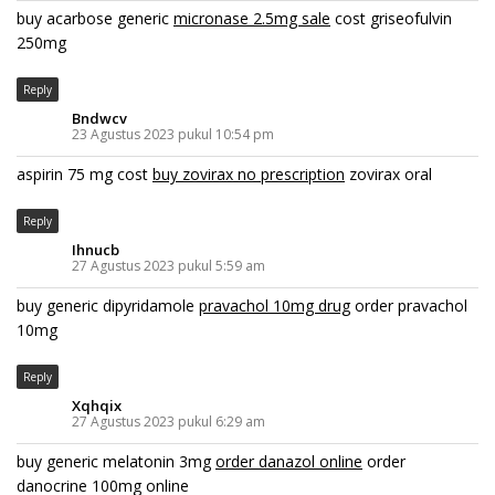
buy acarbose generic
micronase 2.5mg sale
cost griseofulvin
250mg
Reply
Bndwcv
23 Agustus 2023 pukul 10:54 pm
aspirin 75 mg cost
buy zovirax no prescription
zovirax oral
Reply
Ihnucb
27 Agustus 2023 pukul 5:59 am
buy generic dipyridamole
pravachol 10mg drug
order pravachol
10mg
Reply
Xqhqix
27 Agustus 2023 pukul 6:29 am
buy generic melatonin 3mg
order danazol online
order
danocrine 100mg online