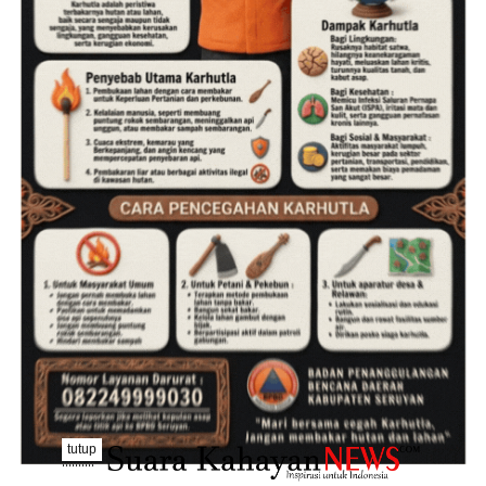
tutup
..........