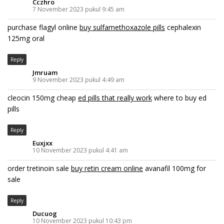
Cczhro
7 November 2023 pukul 9:45 am
purchase flagyl online
buy sulfamethoxazole pills
cephalexin
125mg oral
Reply
Jmruam
9 November 2023 pukul 4:49 am
cleocin 150mg cheap
ed pills that really work
where to buy ed
pills
Reply
Euxjxx
10 November 2023 pukul 4:41 am
order tretinoin sale
buy retin cream online
avanafil 100mg for
sale
Reply
Ducuog
10 November 2023 pukul 10:43 pm