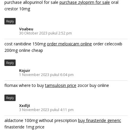
purchase allopurinol for sale
purchase zyloprim for sale
oral
crestor 10mg
Reply
Voabeu
30 Oktober 2023 pukul 2:52 pm
cost ranitidine 150mg
order meloxicam online
order celecoxib
200mg online cheap
Reply
Kojuir
1 November 2023 pukul 6:04 pm
flomax where to buy
tamsulosin price
zocor buy online
Reply
Xxdljt
3 November 2023 pukul 4:11 pm
aldactone 100mg without prescription
buy finasteride generic
finasteride 1mg price