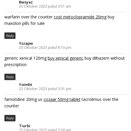
Bwsyaz
20 Oktober 2023 pukul 3:51 am
warfarin over the counter
cost metoclopramide 20mg
buy
maxolon pills for sale
Reply
Yszapw
20 Oktober 2023 pukul 8:10 pm
generic xenical 120mg
buy xenical generic
buy diltiazem without
prescription
Reply
Yoimht
23 Oktober 2023 pukul 3:01 pm
famotidine 20mg us
cozaar 50mg tablet
tacrolimus over the
counter
Reply
Tiurbi
25 Oktober 2023 pukul 3:56 am