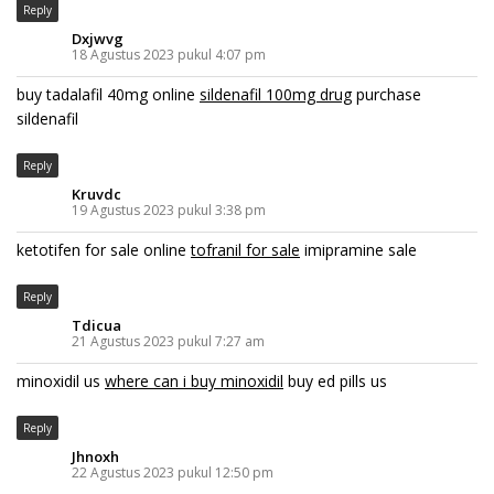
Reply
Dxjwvg
18 Agustus 2023 pukul 4:07 pm
buy tadalafil 40mg online
sildenafil 100mg drug
purchase
sildenafil
Reply
Kruvdc
19 Agustus 2023 pukul 3:38 pm
ketotifen for sale online
tofranil for sale
imipramine sale
Reply
Tdicua
21 Agustus 2023 pukul 7:27 am
minoxidil us
where can i buy minoxidil
buy ed pills us
Reply
Jhnoxh
22 Agustus 2023 pukul 12:50 pm