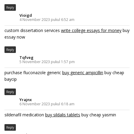
Reply
Vioigd
4 November 2023 pukul 6:52 am
custom dissertation services
write college essays for money
buy
essay now
Reply
Tqfveg
5 November 2023 pukul 1:57 pm
purchase fluconazole generic
buy generic ampicillin
buy cheap
baycip
Reply
Yrajnx
6 November 2023 pukul 6:18 am
sildenafil medication
buy sildalis tablets
buy cheap yasmin
Reply