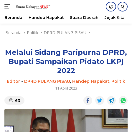
Beranda
Handep Hapakat
Suara Daerah
Jejak Kita
Langsung
Beranda
Politik
DPRD PULANG PISAU
ke
konten
Melalui Sidang Paripurna DPRD,
Bupati Sampaikan Pidato LKPj
2022
Editor
-
DPRD PULANG PISAU
,
Handep Hapakat
,
Politik
11 April 2023
63