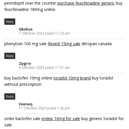
perindopril over the counter
purchase fexofenadine generic
buy
fexofenadine 180mg online
Reply
Qkohux
7 Oktober 2023 pukul 11:23 am
phenytoin 100 mg sale
flexeril 15mg sale
ditropan canada
Reply
Zpgriv
9 Oktober 2023 pukul 11:57 am
buy baclofen 10mg online
toradol 10mg brand
buy toradol
without prescription
Reply
Vxeneq
11 Oktober 2023 pukul 1:42 pm
order baclofen sale
endep 10mg for sale
buy generic toradol for
sale