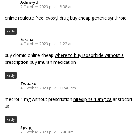
Admwyd
2 Oktober 2023 pukul 8:38 am
online roulette free
levoxyl drug
buy cheap generic synthroid
Reply
Esksna
4 Oktober 2023 pukul 1:22 am
buy clomid online cheap
where to buy isosorbide without a
prescription
buy imuran medication
Reply
Twpaxd
4 Oktober 2023 pukul 11:40 am
medrol 4 mg without prescription
nifedipine 10mg ca
aristocort
us
Reply
Spvlpj
7 Oktober 2023 pukul 5:40 am