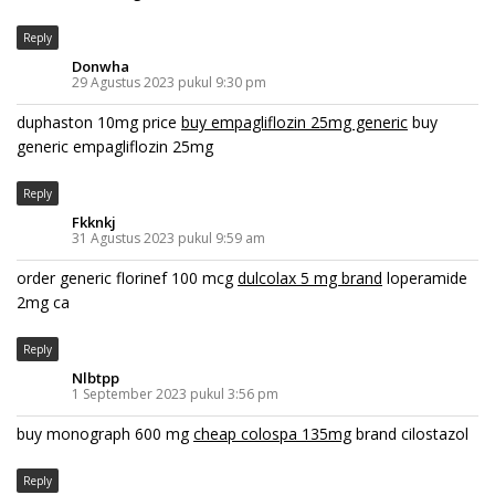
Reply
Donwha
29 Agustus 2023 pukul 9:30 pm
duphaston 10mg price
buy empagliflozin 25mg generic
buy
generic empagliflozin 25mg
Reply
Fkknkj
31 Agustus 2023 pukul 9:59 am
order generic florinef 100 mcg
dulcolax 5 mg brand
loperamide
2mg ca
Reply
Nlbtpp
1 September 2023 pukul 3:56 pm
buy monograph 600 mg
cheap colospa 135mg
brand cilostazol
Reply