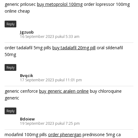
generic prilosec
buy metoprolol 100mg
order lopressor 100mg
online cheap
Reply
Jgzuob
16 September 2023 pukul 5:33 am
order tadalafil 5mg pills
buy tadalafil 20mg pill
oral sildenafil
50mg
Reply
Bvqcik
17 September 2023 pukul 11:01 pm
generic cenforce
buy generic aralen online
buy chloroquine
generic
Reply
Bdoiew
19 September 2023 pukul 7:25 pm
modafinil 100mg pills
order phenergan
prednisone 5mg ca