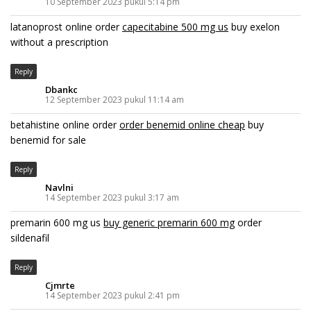
10 September 2023 pukul 5:14 pm
latanoprost online order
capecitabine 500 mg us
buy exelon
without a prescription
Reply
Dbankc
12 September 2023 pukul 11:14 am
betahistine online order
order benemid online cheap
buy
benemid for sale
Reply
Navlni
14 September 2023 pukul 3:17 am
premarin 600 mg us
buy generic premarin 600 mg
order
sildenafil
Reply
Cjmrte
14 September 2023 pukul 2:41 pm