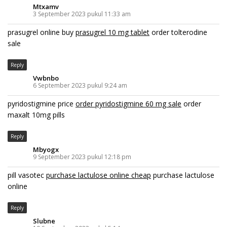
Mtxamv
3 September 2023 pukul 11:33 am
prasugrel online buy
prasugrel 10 mg tablet
order tolterodine
sale
Reply
Vwbnbo
6 September 2023 pukul 9:24 am
pyridostigmine price
order pyridostigmine 60 mg sale
order
maxalt 10mg pills
Reply
Mbyogx
9 September 2023 pukul 12:18 pm
pill vasotec
purchase lactulose online cheap
purchase lactulose
online
Reply
Slubne