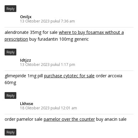
Reply
Oniljx
13 Oktober 2023 pukul 7:36 am
alendronate 35mg for sale
where to buy fosamax without a
prescription
buy furadantin 100mg generic
Reply
Idtjzz
13 Oktober 2023 pukul 1:17 pm
glimepiride 1mg pill
purchase cytotec for sale
order arcoxia
60mg
Reply
Lkhxse
18 Oktober 2023 pukul 12:01 am
order pamelor sale
pamelor over the counter
buy anacin sale
Reply