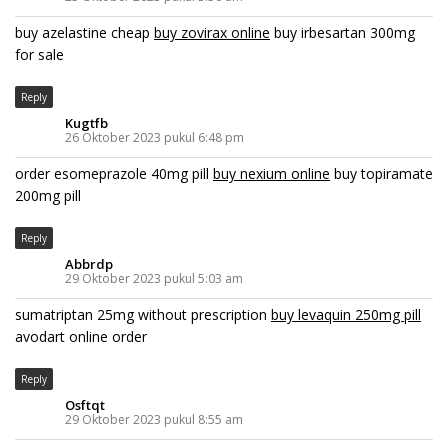
buy azelastine cheap
buy zovirax online
buy irbesartan 300mg
for sale
Reply
Kugtfb
26 Oktober 2023 pukul 6:48 pm
order esomeprazole 40mg pill
buy nexium online
buy topiramate
200mg pill
Reply
Abbrdp
29 Oktober 2023 pukul 5:03 am
sumatriptan 25mg without prescription
buy levaquin 250mg pill
avodart online order
Reply
Osftqt
29 Oktober 2023 pukul 8:55 am