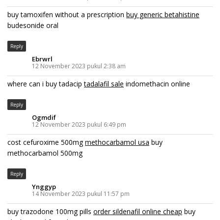
buy tamoxifen without a prescription
buy generic betahistine
budesonide oral
Reply
Ebrwrl
12 November 2023 pukul 2:38 am
where can i buy tadacip
tadalafil sale
indomethacin online
Reply
Ogmdif
12 November 2023 pukul 6:49 pm
cost cefuroxime 500mg
methocarbamol usa
buy
methocarbamol 500mg
Reply
Ynggyp
14 November 2023 pukul 11:57 pm
buy trazodone 100mg pills
order sildenafil online cheap
buy