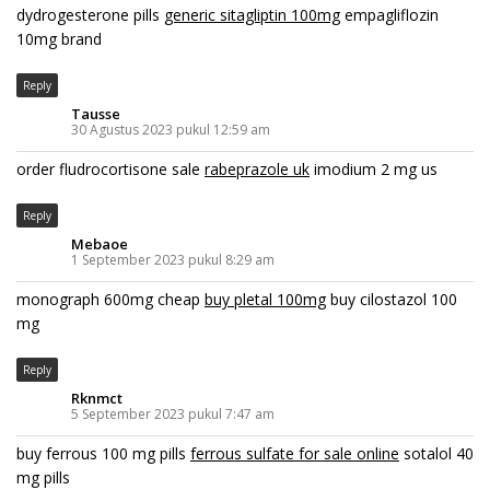
dydrogesterone pills
generic sitagliptin 100mg
empagliflozin
10mg brand
Reply
Tausse
30 Agustus 2023 pukul 12:59 am
order fludrocortisone sale
rabeprazole uk
imodium 2 mg us
Reply
Mebaoe
1 September 2023 pukul 8:29 am
monograph 600mg cheap
buy pletal 100mg
buy cilostazol 100
mg
Reply
Rknmct
5 September 2023 pukul 7:47 am
buy ferrous 100 mg pills
ferrous sulfate for sale online
sotalol 40
mg pills