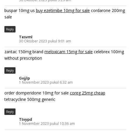
buspar 10mg us
buy ezetimibe 10mg for sale
cordarone 200mg
sale
Reply
Tesvml
30 Oktober 2023 pukul 9:01 am
zantac 150mg brand
meloxicam 15mg for sale
celebrex 100mg
without prescription
Reply
Gvjjlp
1 November 2023 pukul 6:32 am
order domperidone 10mg for sale
coreg 25mg cheap
tetracycline 500mg generic
Reply
Ttvypd
1 November 2023 pukul 10:36 am