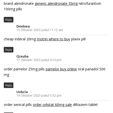
brand alendronate
generic alendronate 35mg
nitrofurantoin
100mg pills
Reply
Dmdxea
15 Oktober 2023 pukul 11:12 am
cheap inderal 20mg
motrin where to buy
plavix pill
Reply
Qzxuba
17 Oktober 2023 pukul 4:10 pm
order pamelor 25mg pills
pamelor buy online
oral panadol 500
mg
Reply
Unbcla
19 Oktober 2023 pukul 5:52 pm
order xenical pills
order orlistat 60mg sale
diltiazem tablet