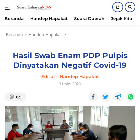
Beranda
Handep Hapakat
Suara Daerah
Jejak Kita
Langsung
Beranda
Handep Hapakat
ke
konten
Hasil Swab Enam PDP Pulpis
Dinyatakan Negatif Covid-19
Editor
-
Handep Hapakat
31 Mei 2020
69