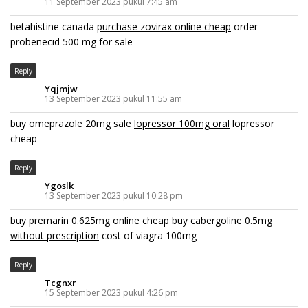
11 September 2023 pukul 7:45 am
betahistine canada
purchase zovirax online cheap
order
probenecid 500 mg for sale
Reply
Yqjmjw
13 September 2023 pukul 11:55 am
buy omeprazole 20mg sale
lopressor 100mg oral
lopressor
cheap
Reply
Ygoslk
13 September 2023 pukul 10:28 pm
buy premarin 0.625mg online cheap
buy cabergoline 0.5mg
without prescription
cost of viagra 100mg
Reply
Tcgnxr
15 September 2023 pukul 4:26 pm