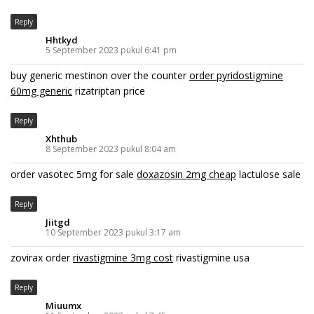
Reply
Hhtkyd
5 September 2023 pukul 6:41 pm
buy generic mestinon over the counter
order pyridostigmine
60mg generic
rizatriptan price
Reply
Xhthub
8 September 2023 pukul 8:04 am
order vasotec 5mg for sale
doxazosin 2mg cheap
lactulose sale
Reply
Jiitgd
10 September 2023 pukul 3:17 am
zovirax order
rivastigmine 3mg cost
rivastigmine usa
Reply
Miuumx