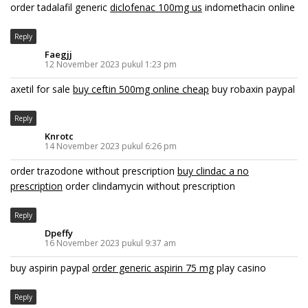
order tadalafil generic
diclofenac 100mg us
indomethacin online
Reply
Faegjj
12 November 2023 pukul 1:23 pm
axetil for sale
buy ceftin 500mg online cheap
buy robaxin paypal
Reply
Knrotc
14 November 2023 pukul 6:26 pm
order trazodone without prescription
buy clindac a no
prescription
order clindamycin without prescription
Reply
Dpeffy
16 November 2023 pukul 9:37 am
buy aspirin paypal
order generic aspirin 75 mg
play casino
Reply