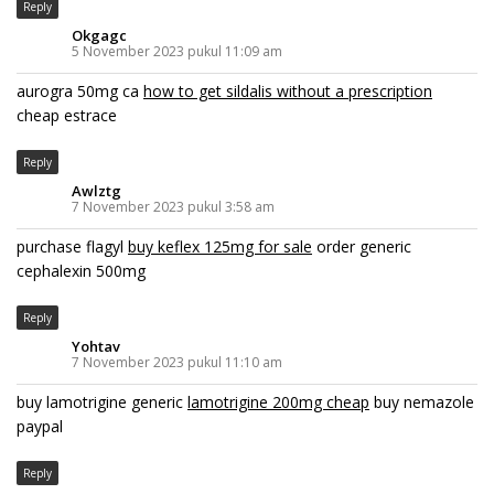
Reply
Okgagc
5 November 2023 pukul 11:09 am
aurogra 50mg ca
how to get sildalis without a prescription
cheap estrace
Reply
Awlztg
7 November 2023 pukul 3:58 am
purchase flagyl
buy keflex 125mg for sale
order generic
cephalexin 500mg
Reply
Yohtav
7 November 2023 pukul 11:10 am
buy lamotrigine generic
lamotrigine 200mg cheap
buy nemazole
paypal
Reply