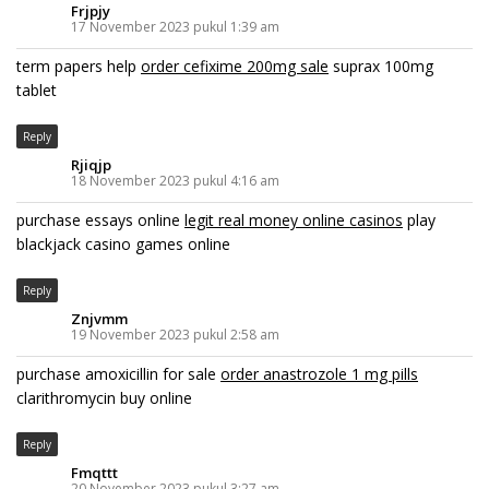
Frjpjy
17 November 2023 pukul 1:39 am
term papers help
order cefixime 200mg sale
suprax 100mg
tablet
Reply
Rjiqjp
18 November 2023 pukul 4:16 am
purchase essays online
legit real money online casinos
play
blackjack casino games online
Reply
Znjvmm
19 November 2023 pukul 2:58 am
purchase amoxicillin for sale
order anastrozole 1 mg pills
clarithromycin buy online
Reply
Fmqttt
20 November 2023 pukul 3:27 am