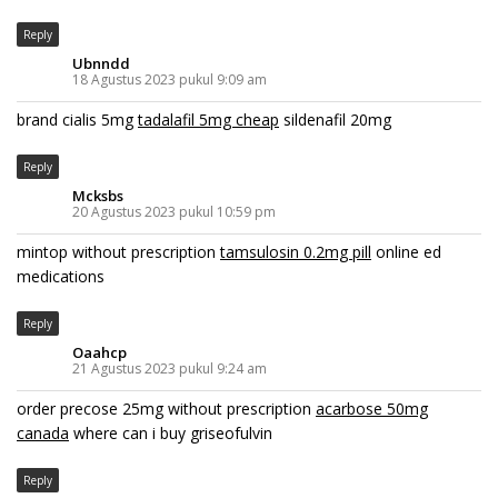
Reply
Ubnndd
18 Agustus 2023 pukul 9:09 am
brand cialis 5mg
tadalafil 5mg cheap
sildenafil 20mg
Reply
Mcksbs
20 Agustus 2023 pukul 10:59 pm
mintop without prescription
tamsulosin 0.2mg pill
online ed
medications
Reply
Oaahcp
21 Agustus 2023 pukul 9:24 am
order precose 25mg without prescription
acarbose 50mg
canada
where can i buy griseofulvin
Reply