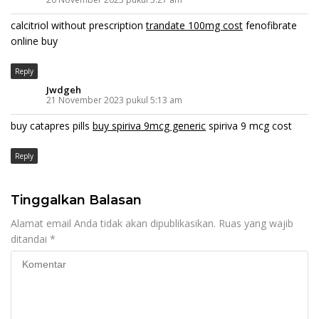
calcitriol without prescription
trandate 100mg cost
fenofibrate
online buy
Reply
Jwdgeh
21 November 2023 pukul 5:13 am
buy catapres pills
buy spiriva 9mcg generic
spiriva 9 mcg cost
Reply
Tinggalkan Balasan
Alamat email Anda tidak akan dipublikasikan.
Ruas yang wajib
ditandai
*