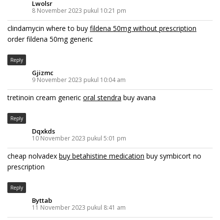
Lwolsr
8 November 2023 pukul 10:21 pm
clindamycin where to buy
fildena 50mg without prescription
order fildena 50mg generic
Reply
Gjizmc
9 November 2023 pukul 10:04 am
tretinoin cream generic
oral stendra
buy avana
Reply
Dqxkds
10 November 2023 pukul 5:01 pm
cheap nolvadex
buy betahistine medication
buy symbicort no
prescription
Reply
Byttab
11 November 2023 pukul 8:41 am