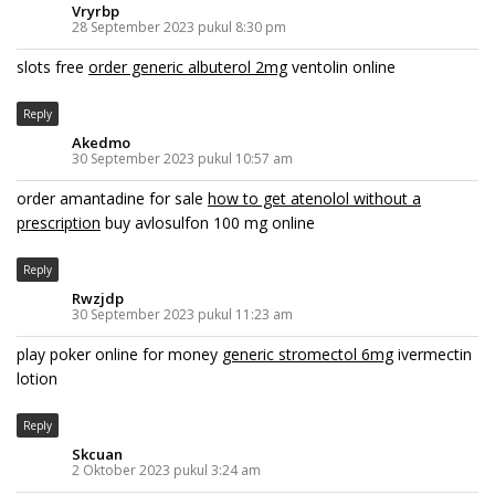
Vryrbp
28 September 2023 pukul 8:30 pm
slots free
order generic albuterol 2mg
ventolin online
Reply
Akedmo
30 September 2023 pukul 10:57 am
order amantadine for sale
how to get atenolol without a
prescription
buy avlosulfon 100 mg online
Reply
Rwzjdp
30 September 2023 pukul 11:23 am
play poker online for money
generic stromectol 6mg
ivermectin
lotion
Reply
Skcuan
2 Oktober 2023 pukul 3:24 am