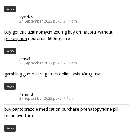
Reply
Vyqrkp
24 September 2023 pukul 3:14 pm
buy generic azithromycin 250mg
buy omnacortil without
prescription
neurontin 600mg sale
Reply
Jcpsvf
26 September 2023 pukul 9:18 pm
gambling game
card games online
lasix 40mg usa
Reply
Fzhmld
27 September 2023 pukul 7:49 am
buy pantoprazole medication
purchase phenazopyridine pill
brand pyridium
Reply