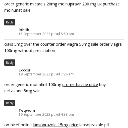
order generic micardis 20mg
molnupiravir 200 mg uk
purchase
molnunat sale
Reply
Rthiib
15 September 2023 pukul 5:50 pm
cialis 5mg over the counter
order viagra 50mg sale
order viagra
100mg without prescription
Reply
Lxxxju
19 September 2023 pukul 7:26 am
order generic modafinil 100mg
promethazine price
buy
deltasone 5mg sale
Reply
Teqwom
19 September 2023 pukul 4:33 pm
omnicef online
lansoprazole 15mg price
lansoprazole pill