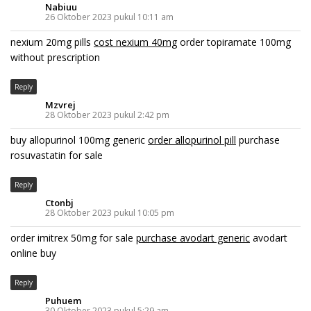
Nabiuu
26 Oktober 2023 pukul 10:11 am
nexium 20mg pills
cost nexium 40mg
order topiramate 100mg
without prescription
Reply
Mzvrej
28 Oktober 2023 pukul 2:42 pm
buy allopurinol 100mg generic
order allopurinol pill
purchase
rosuvastatin for sale
Reply
Ctonbj
28 Oktober 2023 pukul 10:05 pm
order imitrex 50mg for sale
purchase avodart generic
avodart
online buy
Reply
Puhuem
30 Oktober 2023 pukul 5:29 am