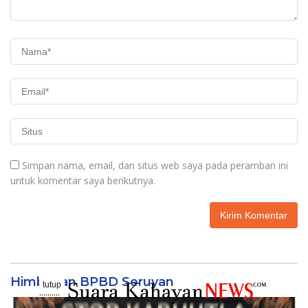
Simpan nama, email, dan situs web saya pada peramban ini
untuk komentar saya berikutnya.
Himbauan BPBD Seruyan
tutup
..........