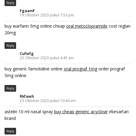
Reply
Fgaamf
19 Oktober 2023 pukul 7:53 pm
buy warfarin 5mg online cheap
oral metoclopramide
cost reglan
20mg
Reply
Cufwfg
23 Oktober 2023 pukul 4:45 am
buy generic famotidine online
oral prograf 1mg
order prograf
5mg online
Reply
Rkfawh
23 Oktober 2023 pukul 10:44 am
astelin 10 ml nasal spray
buy cheap generic acyclovir
irbesartan
brand
Reply