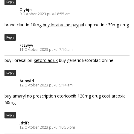
Reply
Olybjn
9 Oktober 2023 pukul 8:55 am
brand claritin 10mg
buy loratadine paypal
dapoxetine 30mg drug
Reply
Fczwyv
11 Oktober 2023 pukul 7:16 am
buy lioresal pill
ketorolac uk
buy generic ketorolac online
Reply
Aumyid
12 Oktober 2023 pukul 5:14 am
buy amaryl no prescription
etoricoxib 120mg drug
cost arcoxia
60mg
Reply
Jdtifc
12 Oktober 2023 pukul 10:56 pm