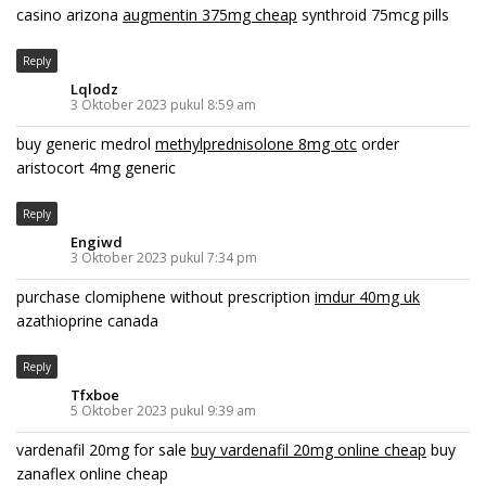
casino arizona
augmentin 375mg cheap
synthroid 75mcg pills
Reply
Lqlodz
3 Oktober 2023 pukul 8:59 am
buy generic medrol
methylprednisolone 8mg otc
order
aristocort 4mg generic
Reply
Engiwd
3 Oktober 2023 pukul 7:34 pm
purchase clomiphene without prescription
imdur 40mg uk
azathioprine canada
Reply
Tfxboe
5 Oktober 2023 pukul 9:39 am
vardenafil 20mg for sale
buy vardenafil 20mg online cheap
buy
zanaflex online cheap