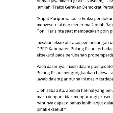
Ahmad Jayadikarta (Fraksi Nasdem), Dewi
Jamilah (Fraksi Gerakan Demokrat Persa
“Rapat Paripurna tadi 6 Fraksi penduku
menyesetujui dan menerima 2 buah Rape
Toni Harisinta saat membacakan poin p
jawaban eksekutif atas pemandangan 
DPRD Kabupaten Pulang Pisau terhadap
eksekutif pada perubahan propemperda
Pada dasarnya, masih dalam poin pidato
Pulang Pisau mengungkapkan bahwa ta
jawab dalam paripurna ini masih terdap
Oleh sebab itu, apabila hal-hal yang be
maka dengan tidak mengurangi prosedur
nantinya dapat dibahas lebih lanjut da
pihak eksekutif.