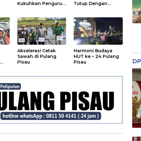
Kukuhkan Pengurus
Tutup Dengan
TP Posyandu
Malam Hiburan
Rakyat
Akselerasi Cetak
Harmoni Budaya
Sawah di Pulang
HUT ke – 24 Pulang
DP
Pisau
Pisau