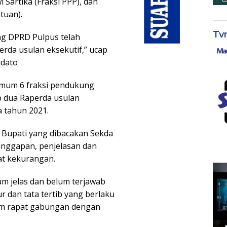
 Sartika (Fraksi PPP), dan
tuan).
Tv
ng DPRD Pulpus telah
rda usulan eksekutif,” ucap
idato
umum 6 fraksi pendukung
 dua Raperda usulan
 tahun 2021.
 Bupati yang dibacakan Sekda
nggapan, penjelasan dan
at kekurangan.
lum jelas dan belum terjawab
 dan tata tertib yang berlaku
lam rapat gabungan dengan