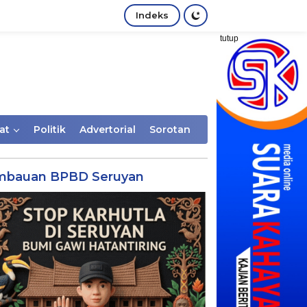
Indeks
tutup
at
Politik
Advertorial
Sorotan
mbauan BPBD Seruyan