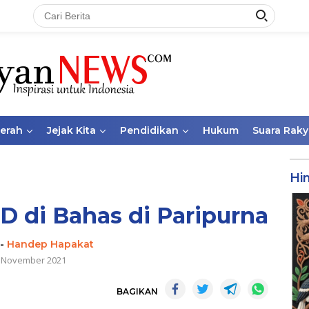
aerah
Jejak Kita
Pendidikan
Hukum
Suara Raky
Hi
D di Bahas di Paripurna
-
Handep Hapakat
 November 2021
BAGIKAN