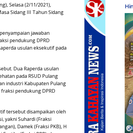
g), Selasa (2/11/2021),
Hi
Masa Sidang III Tahun Sidang
a penyampaian jawaban
raksi pendukung DPRD
aperda usulan eksekutif pada
sebut. Dua Raperda usulan
esehatan pada RSUD Pulang
n industri Kabupaten Pulang
h 6 fraksi pendukung DPRD
if tersebut disampaikan oleh
, yakni Suhardi (Fraksi
uangan), Damek (Fraksi PKB), H