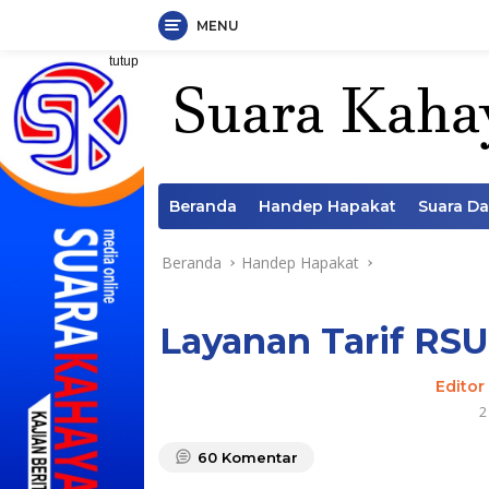
MENU
Langsung
tutup
ke
konten
Beranda
Handep Hapakat
Suara D
Beranda
Handep Hapakat
Layanan Tarif RSU
Editor
2
60
Komentar