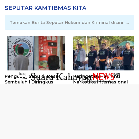
SEPUTAR KAMTIBMAS KITA
Temukan Berita Seputar Hukum dan Kriminal disini .....
tutup
Pengedar Sabu di Desa
Peringatan Hari Anti
..........
Sembuluh I Diringkus
Narkotika Internasional
2026
Oknum Kuli Tinta Diduga
Kunjungan Kerja Kajati