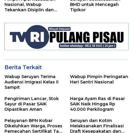
Nasional, Wabup
BMD untuk Mencegah
Tekankan Disiplin dan
Tipikor
Tanggung Jawab Kepada
Para ASN
Berita Terkait
Wabup Seruyan Terima
Wabup Pimpin Peringatan
Audiensi Imigrasi Kelas II
Hari Santri Nasional
Sampit
Pengiriman Lancar, Stok
Harga Ayam Ras di Pasar
Sayur di Pasar SAIK
SAIK Naik Hingga Rp
Dipastikan Aman
40.000 Perkilogram
Pelayanan BPN Kobar
Seruyan dan Kotim
Dikeluhkan Warga, Proses
Melaksanakan Finalisasi
Pemecahan Sertifikat Tak
Draft Kesepakatan dan