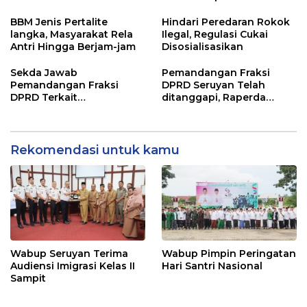
Kunjung Selesai
Perjanjian Bersama
BBM Jenis Pertalite
Hindari Peredaran Rokok
langka, Masyarakat Rela
Ilegal, Regulasi Cukai
Antri Hingga Berjam-jam
Disosialisasikan
Sekda Jawab
Pemandangan Fraksi
Pemandangan Fraksi
DPRD Seruyan Telah
DPRD Terkait
ditanggapi, Raperda
Pertanggungjawaban
RPJMD Segera
Pelaksanaan APBD TA
Ditindaklanjuti
2024
Rekomendasi untuk kamu
Wabup Seruyan Terima
Wabup Pimpin Peringatan
Audiensi Imigrasi Kelas II
Hari Santri Nasional
Sampit