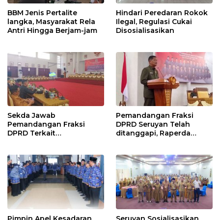
BBM Jenis Pertalite
Hindari Peredaran Rokok
langka, Masyarakat Rela
Ilegal, Regulasi Cukai
Antri Hingga Berjam-jam
Disosialisasikan
Sekda Jawab
Pemandangan Fraksi
Pemandangan Fraksi
DPRD Seruyan Telah
DPRD Terkait
ditanggapi, Raperda
Pertanggungjawaban
RPJMD Segera
Pelaksanaan APBD TA
Ditindaklanjuti
2024
Pimpin Apel Kesadaran
Seruyan Sosialisasikan