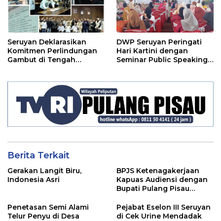
Seruyan Deklarasikan
DWP Seruyan Peringati
Komitmen Perlindungan
Hari Kartini dengan
Gambut di Tengah
Seminar Public Speaking
Ancaman El Nino
Menginspirasi Kaum
Perempuan
Berita Terkait
Gerakan Langit Biru,
BPJS Ketenagakerjaan
Indonesia Asri
Kapuas Audiensi dengan
Bupati Pulang Pisau
Bahas Kepesertaan PKBU,
Ekosistem Desa, dan
Penetasan Semi Alami
Pejabat Eselon III Seruyan
Pekerja Rentan
Telur Penyu di Desa
di Cek Urine Mendadak