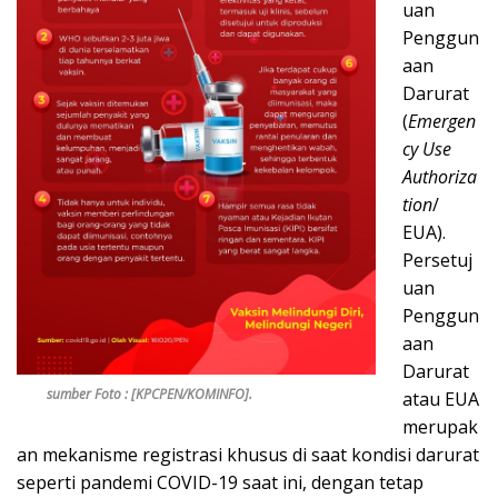
uan
Penggun
aan
Darurat
(
Emergen
cy Use
Authoriza
tion
/
EUA).
Persetuj
uan
Penggun
aan
Darurat
sumber Foto : [KPCPEN/KOMINFO].
atau EUA
merupak
an mekanisme registrasi khusus di saat kondisi darurat
seperti pandemi COVID-19 saat ini, dengan tetap