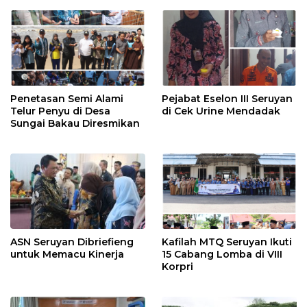
Ekosistem Desa, dan
Pekerja Rentan
Penetasan Semi Alami
Pejabat Eselon III Seruyan
Telur Penyu di Desa
di Cek Urine Mendadak
Sungai Bakau Diresmikan
ASN Seruyan Dibriefieng
Kafilah MTQ Seruyan Ikuti
untuk Memacu Kinerja
15 Cabang Lomba di VIII
Korpri