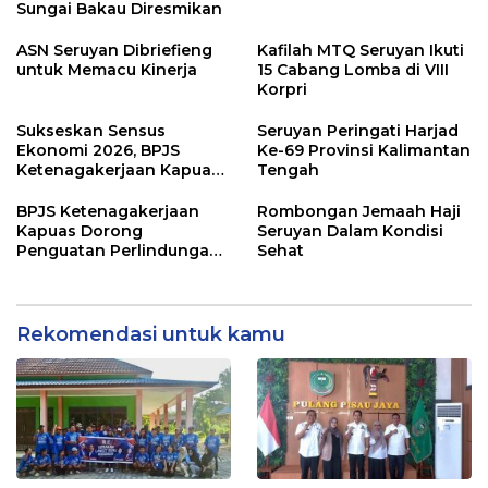
Sungai Bakau Diresmikan
ASN Seruyan Dibriefieng
Kafilah MTQ Seruyan Ikuti
untuk Memacu Kinerja
15 Cabang Lomba di VIII
Korpri
Sukseskan Sensus
Seruyan Peringati Harjad
Ekonomi 2026, BPJS
Ke-69 Provinsi Kalimantan
Ketenagakerjaan Kapuas
Tengah
dan BPS Lindungi Ribuan
Petugas Lapangan
BPJS Ketenagakerjaan
Rombongan Jemaah Haji
Kapuas Dorong
Seruyan Dalam Kondisi
Penguatan Perlindungan
Sehat
Jaminan Sosial bagi
Perangkat Desa
Rekomendasi untuk kamu