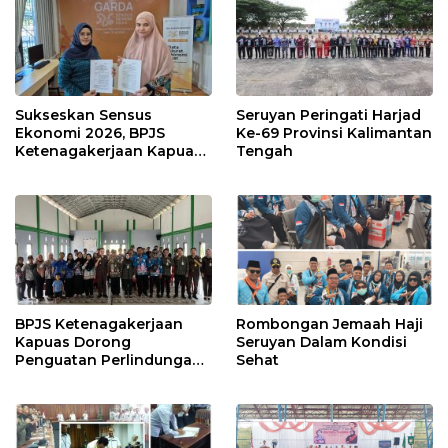
Sukseskan Sensus
Seruyan Peringati Harjad
Ekonomi 2026, BPJS
Ke-69 Provinsi Kalimantan
Ketenagakerjaan Kapuas
Tengah
dan BPS Lindungi Ribuan
Petugas Lapangan
BPJS Ketenagakerjaan
Rombongan Jemaah Haji
Kapuas Dorong
Seruyan Dalam Kondisi
Penguatan Perlindungan
Sehat
Jaminan Sosial bagi
Perangkat Desa