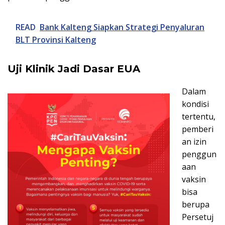
READ
Bank Kalteng Siapkan Strategi Penyaluran
BLT Provinsi Kalteng
Uji Klinik Jadi Dasar EUA
Dalam
kondisi
tertentu,
pemberi
an izin
penggun
aan
vaksin
bisa
berupa
Persetuj