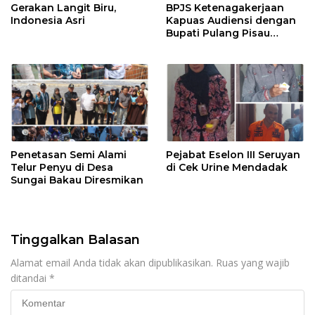
Gerakan Langit Biru,
BPJS Ketenagakerjaan
Indonesia Asri
Kapuas Audiensi dengan
Bupati Pulang Pisau
Bahas Kepesertaan PKBU,
Ekosistem Desa, dan
Pekerja Rentan
Penetasan Semi Alami
Pejabat Eselon III Seruyan
Telur Penyu di Desa
di Cek Urine Mendadak
Sungai Bakau Diresmikan
Tinggalkan Balasan
Alamat email Anda tidak akan dipublikasikan.
Ruas yang wajib
ditandai
*