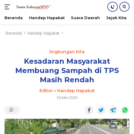
Beranda
Handep Hapakat
Suara Daerah
Jejak Kita
Langsung
Beranda
Handep Hapakat
ke
konten
lingkungan Kita
Kesadaran Masyarakat
Membuang Sampah di TPS
Masih Rendah
Editor
-
Handep Hapakat
30 Mei 2020