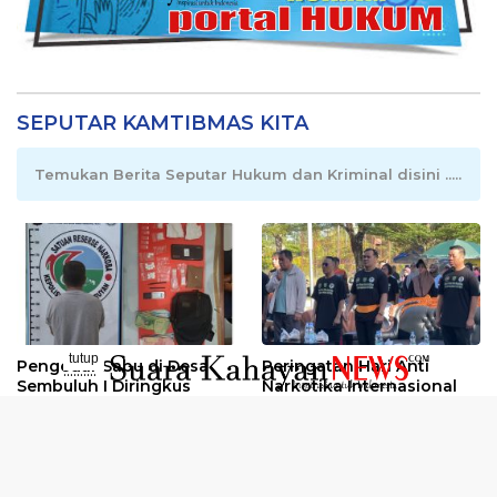
SEPUTAR KAMTIBMAS KITA
Temukan Berita Seputar Hukum dan Kriminal disini .....
tutup
Pengedar Sabu di Desa
Peringatan Hari Anti
..........
Sembuluh I Diringkus
Narkotika Internasional
2026