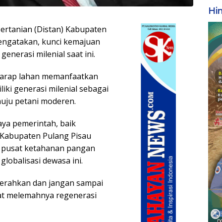
Hi
Pertanian (Distan) Kabupaten
engatakan, kunci kemajuan
enerasi milenial saat ini.
arap lahan memanfaatkan
iliki generasi milenial sebagai
nuju petani moderen.
aya pemerintah, baik
n Kabupaten Pulang Pisau
i pusat ketahanan pangan
lobalisasi dewasa ini.
ikerahkan dan jangan sampai
ibat melemahnya regenerasi