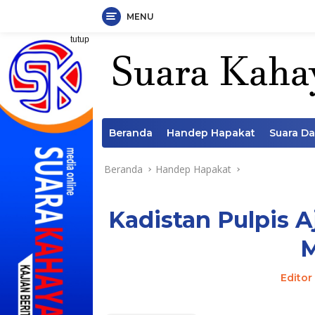
MENU
Langsung
tutup
ke
konten
Beranda
Handep Hapakat
Suara D
Beranda
Handep Hapakat
Kadistan Pulpis A
Editor