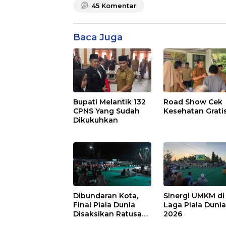
45
Komentar
Baca Juga
Bupati Melantik 132
Road Show Cek
CPNS Yang Sudah
Kesehatan Grati
Dikukuhkan
Dibundaran Kota,
Sinergi UMKM di
Final Piala Dunia
Laga Piala Duni
Disaksikan Ratusan
2026
Warga Pulpis