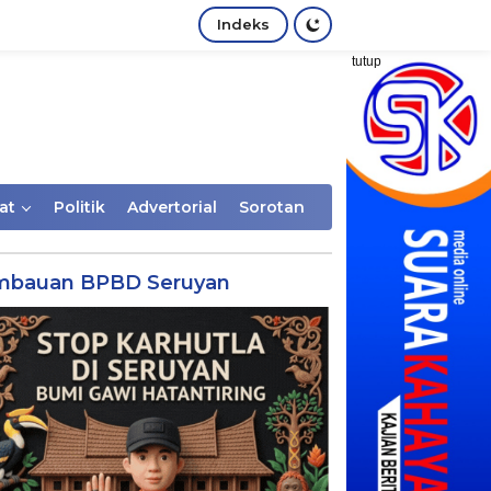
Indeks
tutup
at
Politik
Advertorial
Sorotan
mbauan BPBD Seruyan