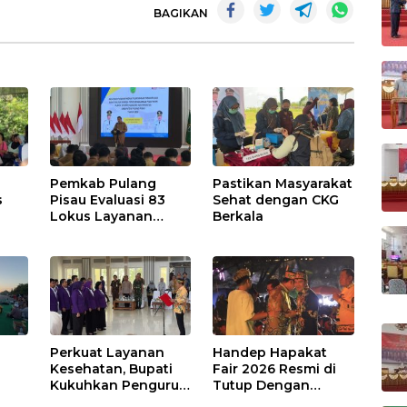
BAGIKAN
Pemkab Pulang
Pastikan Masyarakat
s
Pisau Evaluasi 83
Sehat dengan CKG
Lokus Layanan
Berkala
Publik
Perkuat Layanan
Handep Hapakat
a
Kesehatan, Bupati
Fair 2026 Resmi di
Kukuhkan Pengurus
Tutup Dengan
TP Posyandu
Malam Hiburan