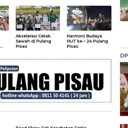
Rakyat
Akselerasi Cetak
Harmoni Budaya
Sawah di Pulang
HUT ke – 24 Pulang
Pisau
Pisau
DP
Road Show Cek Kesehatan Gratis