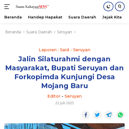
Beranda
Handep Hapakat
Suara Daerah
Jejak Kita
Langsung
Beranda
Suara Daerah
Seruyan
ke
konten
Laporan : Said - Seruyan
Jalin Silaturahmi dengan
Masyarakat, Bupati Seruyan dan
Forkopimda Kunjungi Desa
Mojang Baru
Editor
-
Seruyan
22 Juli 2025