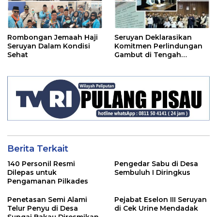
Rombongan Jemaah Haji
Seruyan Deklarasikan
Seruyan Dalam Kondisi
Komitmen Perlindungan
Sehat
Gambut di Tengah
Ancaman El Nino
Berita Terkait
140 Personil Resmi
Pengedar Sabu di Desa
Dilepas untuk
Sembuluh I Diringkus
Pengamanan Pilkades
Penetasan Semi Alami
Pejabat Eselon III Seruyan
Telur Penyu di Desa
di Cek Urine Mendadak
Sungai Bakau Diresmikan